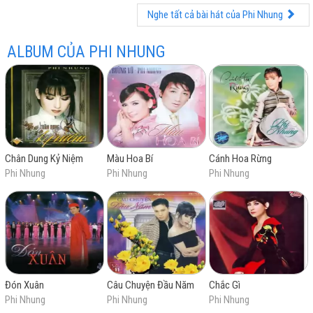
Thương Ca Mùa Hạ
Nghe tất cả bài hát của Phi Nhung
Đồng sâu xứ lạ
Lính xa nhà
ALBUM CỦA PHI NHUNG
Xin yêu tôi bằng cả tình người
Ai yêu không khổ vì yêu
Tình Anh Lính Chiến
Sóc Sờ Bai Sóc Trăng
Sao em nỡ vội lấy chồng
Chân Dung Kỷ Niệm
Màu Hoa Bí
Cánh Hoa Rừng
Tiếng ca u hoài
Phi Nhung
Phi Nhung
Phi Nhung
Thành phố sau lưng
Mưa rừng
Sầu cố đô
Sài Gòn nhớ em
Ngũ hành 5 cụm núi quê hương
Ba tháng tạ từ
Đón Xuân
Câu Chuyện Đầu Năm
Chắc Gì
Phi Nhung
Phi Nhung
Phi Nhung
Khóc thầm