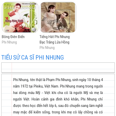
Chuyện tình hoa muống biển
Biển Tuyết
Đêm nhớ người tình
Những đồi hoa sim
Lời người ra đi
Bông Điên Điển
Tiếng Hát Phi Nhung:
Ngày đá đơm bông
Phi Nhung
Bạc Trắng Lửa Hồng
Giận hờn 2
Phi Nhung
Hồn trinh nữ
TIỂU SỬ CA SĨ PHI NHUNG
Tàu đêm năm cũ
Bông cỏ may
Gõ cửa
Phi Nhung, tên thật là Phạm Phi Nhung, sinh ngày 10 tháng 4
Cánh hoa rừng
năm 1972 tại Pleiku, Việt Nam. Phi Nhung mang trong người
Xuân này con không về
hai dòng máu Mỹ - Việt khi cha cô là người Mỹ và mẹ là
Lối thu xưa
người Việt. Hoàn cảnh gia đình khó khăn, Phi Nhung chỉ
Chuyện tình quán bên hồ
được theo học đến hết lớp 6, sau đó chuyển sang làm nghề
Đêm bơ vơ
may mặc để kiếm sống, trong khi mẹ cô lấy chồng và có