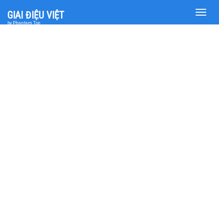
Toggle
GIAI ĐIỆU VIỆT
naviga
by Phantam Top