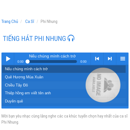
Trang Chủ
Ca Sĩ
Phi Nhung
TIẾNG HÁT PHI NHUNG
Nếu chúng mình cách trở
0:00
0:00
Nếu chúng mình cách trở
Play /
<
> next
menu
Quê Hương Mùa Xuân
Chiều Tây Đô
Thiệp hồng em viết tên anh
Duyên quê
Kiếp cầm ca (tân cổ)
Mời bạn yêu nhạc cùng lắng nghe các ca khúc tuyển chọn hay nhất của ca sĩ
pause
previous
Trúc đào
Phi Nhung.
Tấm Ảnh Không Hồn