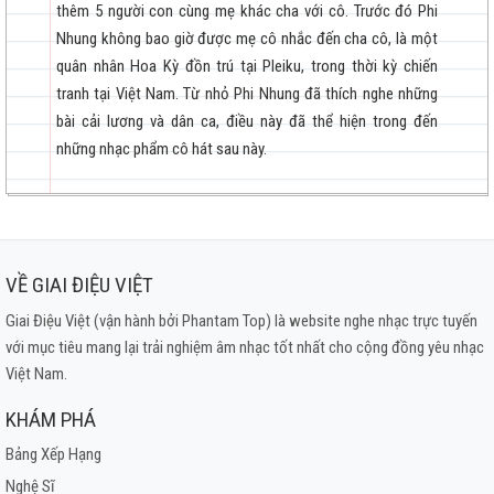
Tình ca chim đa đa
thêm 5 người con cùng mẹ khác cha với cô. Trước đó Phi
Nhung không bao giờ được mẹ cô nhắc đến cha cô, là một
Xa người mình yêu
quân nhân Hoa Kỳ đồn trú tại Pleiku, trong thời kỳ chiến
Cho anh hát lý duyên tình
tranh tại Việt Nam. Từ nhỏ Phi Nhung đã thích nghe những
Đôi mắt người xưa
bài cải lương và dân ca, điều này đã thể hiện trong đến
Rồi 20 năm sau
những nhạc phẩm cô hát sau này.
Duyên kiếp
Bông Điên Điển
Mưa rừng
Đừng nhắc chuyện lòng
VỀ GIAI ĐIỆU VIỆT
Đường về khuya
Giai Điệu Việt (vận hành bởi Phantam Top) là website nghe nhạc trực tuyến
với mục tiêu mang lại trải nghiệm âm nhạc tốt nhất cho cộng đồng yêu nhạc
Việt Nam.
KHÁM PHÁ
Bảng Xếp Hạng
Nghệ Sĩ