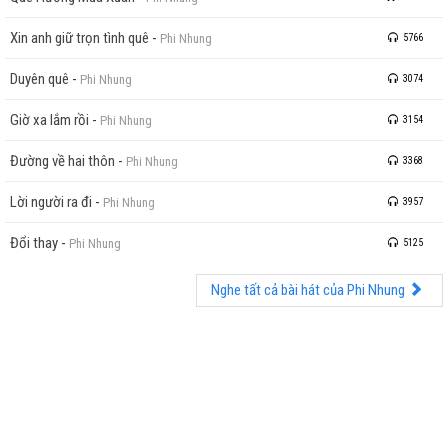
Xin anh giữ trọn tình quê
-
Phi Nhung
5766
Duyên quê
-
Phi Nhung
3074
Giờ xa lắm rồi
-
Phi Nhung
3154
Đường về hai thôn
-
Phi Nhung
3368
Lời người ra đi
-
Phi Nhung
3957
Đổi thay
-
Phi Nhung
5125
Nghe tất cả bài hát của Phi Nhung