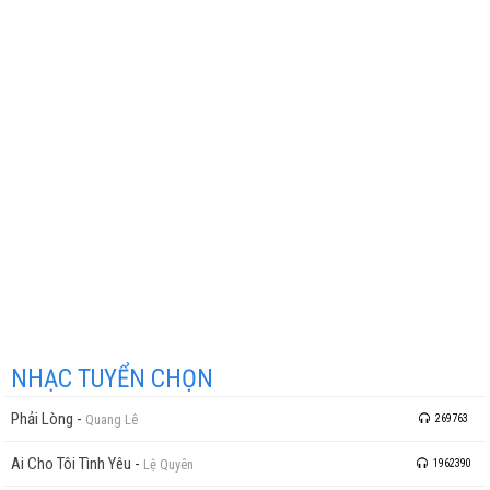
NHẠC TUYỂN CHỌN
Phải Lòng
-
Quang Lê
269763
Ai Cho Tôi Tình Yêu
-
Lệ Quyên
1962390