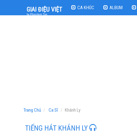
CA KHÚC
ALBUM
GIAI ĐIỆU VIỆT
by Phantam Top
Trang Chủ
Ca Sĩ
Khánh Ly
TIẾNG HÁT KHÁNH LY