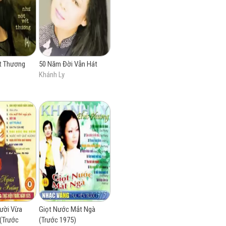
t Thương
50 Năm Đời Vẫn Hát
Khánh Ly
ười Vừa
Giọt Nước Mắt Ngà
(Trước
(Trước 1975)