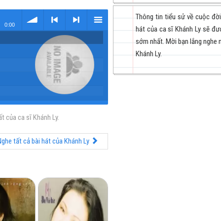
Thông tin tiểu sử về cuộc đờ
0:00
hát của ca sĩ Khánh Ly sẽ đư
sớm nhất. Mời bạn lắng nghe n
volume
<
> next
menu
Khánh Ly.
t của ca sĩ Khánh Ly.
previous
ghe tất cả bài hát của Khánh Ly