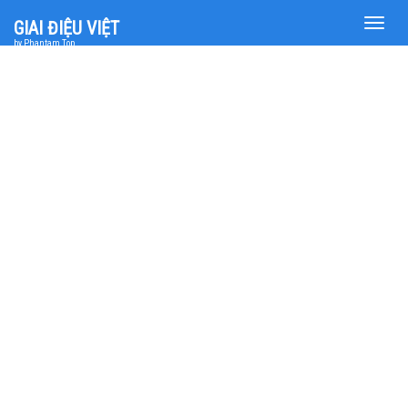
Toggle
GIAI ĐIỆU VIỆT
naviga
by Phantam Top