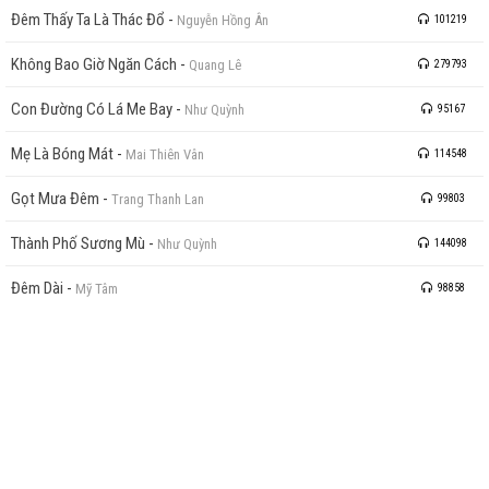
Đêm Thấy Ta Là Thác Đổ
-
Nguyễn Hồng Ân
101219
Không Bao Giờ Ngăn Cách
-
Quang Lê
279793
Con Đường Có Lá Me Bay
-
Như Quỳnh
95167
Mẹ Là Bóng Mát
-
Mai Thiên Vân
114548
Gọt Mưa Đêm
-
Trang Thanh Lan
99803
Thành Phố Sương Mù
-
Như Quỳnh
144098
Đêm Dài
-
Mỹ Tâm
98858