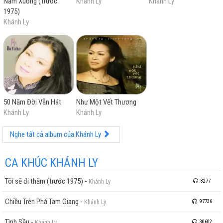
Nằm Xuống (Trước
Khánh Ly
Khánh Ly
1975)
Khánh Ly
50 Năm Đời Vẫn Hát
Như Một Vết Thương
Khánh Ly
Khánh Ly
Nghe tất cả album của Khánh Ly
CA KHÚC KHÁNH LY
Tôi sẽ đi thăm (trước 1975)
-
Khánh Ly
8277
Chiều Trên Phá Tam Giang
-
Khánh Ly
97736
Tình Sầu
-
Khánh Ly
30602