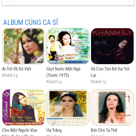
Nhìn Những Mùa Thu Đi
Biết Đâu Nguồn Cội
ALBUM CÙNG CA SĨ
Nghe Những Tàn Phai
trữ
trực
chất
miễn
Phôi Pha
Rừng Xưa Đã Khép
Ai Trở Về Xứ Việt
Giọt Nước Mắt Ngà
Và Con Tim Đã Vui Trở
tình
tuyến
lượng
phí
Khánh Ly
(Trước 1975)
Lại
Khánh Ly
Khánh Ly
cao
Cho Một Người Vừa
Hạ Trắng
Đời Cho Ta Thế