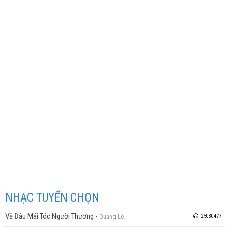
NHẠC TUYỂN CHỌN
Về Đâu Mái Tóc Người Thương
-
Quang Lê
25030477