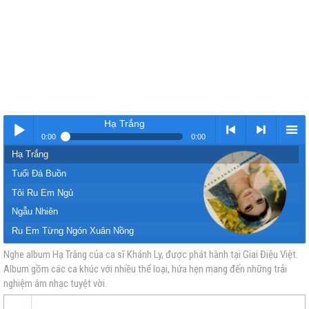
Hạ Trắng
0:00
0:00
Hạ Trắng
Nhạc
< Kho
>
Kho
Tuổi Đá Buồn
Tôi Ru Em Ngủ
Ngẫu Nhiên
Ru Em Từng Ngón Xuân Nồng
Phúc Âm Buồn
Nghe album Hạ Trắng của ca sĩ Khánh Ly, được phát hành tại Giai Điệu Việt.
Album gồm các ca khúc với nhiều thể loại, hứa hẹn mang đến những trải
vàng
nhạc
Nhạc
nhạc
Cuối Cùng Cho Một Tình Yêu
nghiệm âm nhạc tuyệt vời.
Chiều Một Mình Qua Phố
Này Em Có Nhớ