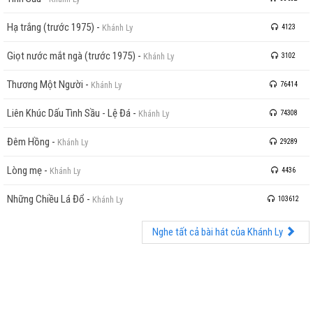
Hạ trắng (trước 1975)
-
Khánh Ly
4123
Giọt nước mắt ngà (trước 1975)
-
Khánh Ly
3102
Thương Một Người
-
Khánh Ly
76414
Liên Khúc Dấu Tình Sầu - Lệ Đá
-
Khánh Ly
74308
Đêm Hồng
-
Khánh Ly
29289
Lòng mẹ
-
Khánh Ly
4436
Những Chiều Lá Đổ
-
Khánh Ly
103612
Nghe tất cả bài hát của Khánh Ly