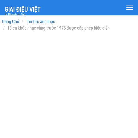
Togg
GIAI ĐIỆU VIỆT
navi
by Phantam Top
Trang Chủ
Tin tức âm nhạc
18 ca khúc nhạc vàng trước 1975 được cấp phép biểu diễn