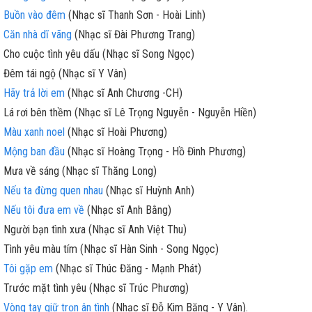
Buồn vào đêm
(Nhạc sĩ Thanh Sơn - Hoài Linh)
Căn nhà dĩ vãng
(Nhạc sĩ Đài Phương Trang)
Cho cuộc tình yêu dấu (Nhạc sĩ Song Ngọc)
Đêm tái ngộ (Nhạc sĩ Y Vân)
Hãy trả lời em
(Nhạc sĩ Anh Chương -CH)
Lá rơi bên thềm (Nhạc sĩ Lê Trọng Nguyễn - Nguyễn Hiền)
Màu xanh noel
(Nhạc sĩ Hoài Phương)
Mộng ban đầu
(Nhạc sĩ Hoàng Trọng - Hồ Đình Phương)
Mưa về sáng (Nhạc sĩ Thăng Long)
Nếu ta đừng quen nhau
(Nhạc sĩ Huỳnh Anh)
Nếu tôi đưa em về
(Nhạc sĩ Anh Bằng)
Người bạn tình xưa (Nhạc sĩ Anh Việt Thu)
Tình yêu màu tím (Nhạc sĩ Hàn Sinh - Song Ngọc)
Tôi gặp em
(Nhạc sĩ Thúc Đăng - Mạnh Phát)
Trước mặt tình yêu (Nhạc sĩ Trúc Phương)
Vòng tay giữ trọn ân tình
(Nhạc sĩ Đỗ Kim Băng - Y Vân).