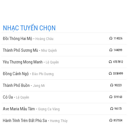
NHẠC TUYỂN CHỌN
Đồi Thông Hai Mộ
-
Hoàng Châu
114326
Thành Phố Sương Mù
-
Như Quỳnh
144099
Yêu Thương Mong Manh
-
Lệ Quyên
4707812
Đồng Cảnh Ngộ
-
Đào Phi Dương
3358499
Thành Phố Buồn
-
Jang Mi
90223
Cỏ Úa
-
Lệ Quyên
519163
Ave Maria Mẫu Tâm
-
Giọng Ca Vàng
96173
Hành Trình Trên Đất Phù Sa
-
Hương Thủy
857554