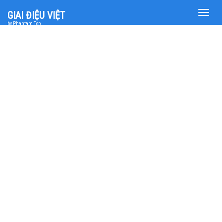
Toggle
GIAI ĐIỆU VIỆT
naviga
by Phantam Top