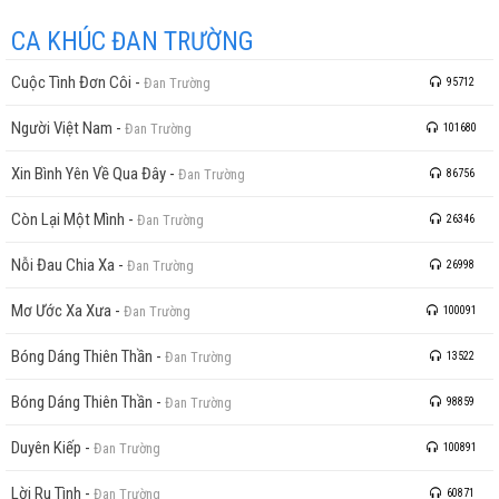
CA KHÚC ĐAN TRƯỜNG
Cuộc Tình Đơn Côi
-
Đan Trường
95712
Người Việt Nam
-
Đan Trường
101680
Xin Bình Yên Về Qua Đây
-
Đan Trường
86756
Còn Lại Một Mình
-
Đan Trường
26346
Nỗi Đau Chia Xa
-
Đan Trường
26998
Mơ Ước Xa Xưa
-
Đan Trường
100091
Bóng Dáng Thiên Thần
-
Đan Trường
13522
Bóng Dáng Thiên Thần
-
Đan Trường
98859
Duyên Kiếp
-
Đan Trường
100891
Lời Ru Tình
-
Đan Trường
60871