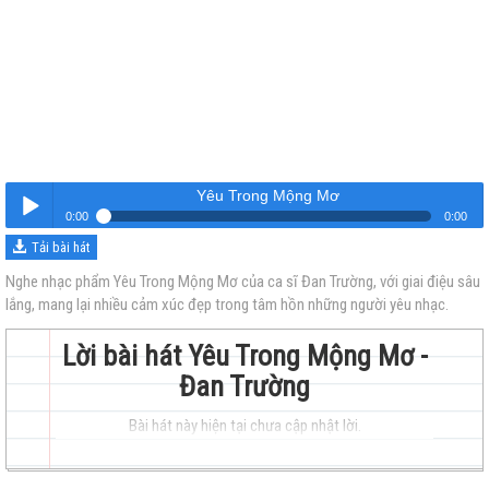
Yêu Trong Mộng Mơ
0:00
0:00
Tải bài hát
Yêu Trong Mộng Mơ
Nghe
Nghe nhạc phẩm Yêu Trong Mộng Mơ của ca sĩ Đan Trường, với giai điệu sâu
lắng, mang lại nhiều cảm xúc đẹp trong tâm hồn những người yêu nhạc.
Lời bài hát Yêu Trong Mộng Mơ -
Đan Trường
Bài hát này hiện tại chưa cập nhật lời.
trẻ