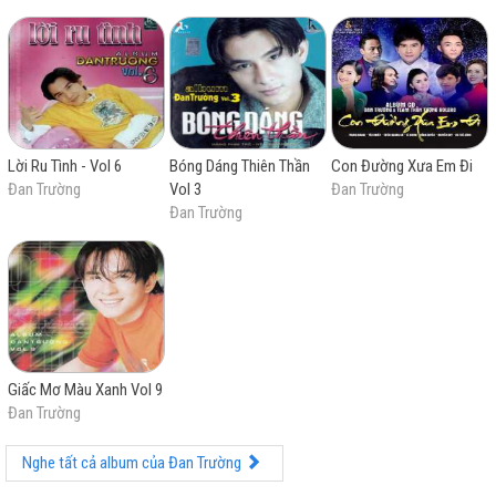
bản nhạc Hoa lời Việt. Ca khúc đầu tiên "Kiếp ve sầu"
đã mang đến thành công bất ngờ, tiếp nối là những bản
hit lớn như "Mưa trên cuộc tình", "Bước chân lẻ loi" và
đặc biệt là "Đi về nơi xa". Phong cách âm nhạc của anh
có ảnh hưởng lớn từ dòng nhạc Cantopop, anh đạt
thành công ở nhiều dòng nhạc khác nhau, từ nhạc trẻ
đến nhạc truyền thống và dân ca trữ tình.
Lời Ru Tình - Vol 6
Bóng Dáng Thiên Thần
Con Đường Xưa Em Đi
Trong suốt sự nghiệp ca hát hơn 20 năm, Đan Trường
Đan Trường
Vol 3
Đan Trường
đã nhận được nhiều giải thưởng âm nhạc, phần lớn là
Đan Trường
danh hiệu "Ca sĩ được yêu thích nhất" và "Nam ca sĩ
được yêu thích nhất" liên tiếp nhiều năm của nhiều giải
thưởng như Làn Sóng Xanh, Giải Mai Vàng, Ngôi sao
Bạch Kim, HTV Awards và Zing Music Awards, trước khi
anh tự rút lui. Anh thắng 1 giải "Ca sĩ của năm" tại Giải
thưởng Làn Sóng Xanh và nhận 1 đề cử "Ca sĩ của
năm" tại Giải thưởng Âm nhạc Cống hiến, ngoài ra còn
những giải thưởng khác như VTV Bài hát tôi yêu và
Giấc Mơ Màu Xanh Vol 9
Album Vàng. Anh ghi kỷ lục tại giải thưởng HTV
Đan Trường
Awards, VTV Bài hát tôi yêu và liveshow Dấu Ấn. Bên
cạnh ca hát, anh còn tham gia vào lĩnh vực phim ảnh
Nghe tất cả album của Đan Trường
với các bộ phim nổi bật như: Võ lâm truyền kỳ (2007),