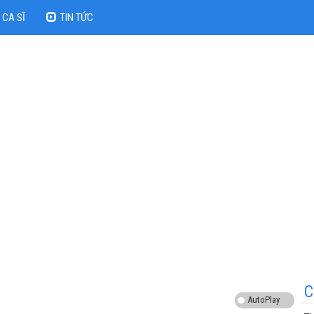
CA SĨ
TIN TỨC
C