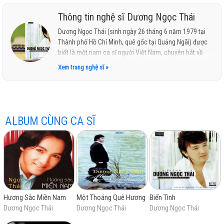
Thông tin nghệ sĩ Dương Ngọc Thái
Dương Ngọc Thái (sinh ngày 26 tháng 6 năm 1979 tại
Thành phố Hồ Chí Minh, quê gốc tại Quảng Ngãi) được
hay
biết là một nam ca sĩ người Việt Nam, chuyên hát về
dòng nhạc trữ tình dân ca.
Xem trang nghệ sĩ »
ALBUM CÙNG CA SĨ
nhất
Hương Sắc Miền Nam
Một Thoáng Quê Hương
Biển Tình
Dương Ngọc Thái
Dương Ngọc Thái
Dương Ngọc Thái