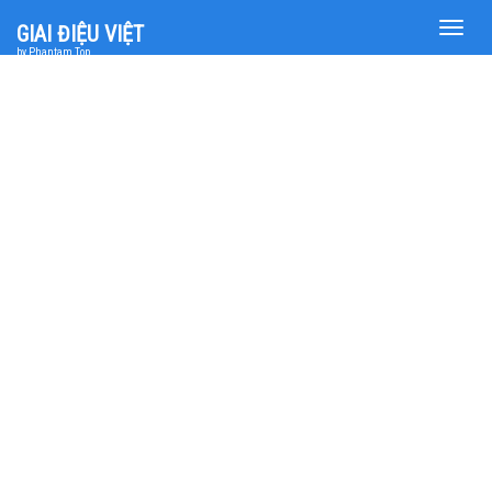
Toggle
GIAI ĐIỆU VIỆT
naviga
by Phantam Top