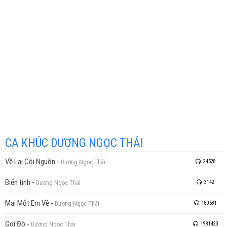
CA KHÚC DƯƠNG NGỌC THÁI
Về Lại Cội Nguồn
-
Dương Ngọc Thái
24528
Biển tình
-
Dương Ngọc Thái
3142
Mai Mốt Em Về
-
Dương Ngọc Thái
180581
Gọi Đò
-
Dương Ngọc Thái
1981423