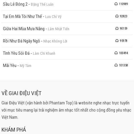
Sầu Lẻ Bóng 2
-
Đặng Thế Luân
110989
Tại Em Mà Tôi Như Thế
-
Lưu Chí Vỹ
92823
Giữa Hai Mùa Mưa Nắng
-
Lâm Nhật Tiến
90159
Rồi Như Đá Ngây Ngô
-
Nhạc Không Lời
95978
Tình Yêu Sỏi Đá
-
Lâm Chí Khanh
100494
Mãi Yêu
-
Mỹ Tâm
101358
VỀ GIAI ĐIỆU VIỆT
Giai Điệu Việt (vận hành bởi Phantam Top) là website nghe nhạc trực tuyến
với mục tiêu mang lại trải nghiệm âm nhạc tốt nhất cho cộng đồng yêu nhạc
Việt Nam.
KHÁM PHÁ