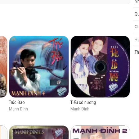
Nh
ời con mà anh là người thứ sáu. Mạnh Đình theo học mẫu giáo ở trường
à Petrus Ký khi lên đến trung học. Từ nhỏ Mạnh Đình đã thích hát, trong
Qu
chấm nhất qua môn hát thay vì môn học thuộc lòng với các bài như "Mùa
 anh đã được bầu làm trưởng ban văn nghệ của lớp. Anh còn là ca viên
C
iuse họ Bàn Cờ (Sài Gòn) trong mười mấy năm. Trong suốt những năm
ỗ Mạnh, Mạnh Đình cũng đã được khá người biết tới nhờ đã từng đoạt
Hư
a văn nghệ toàn quốc.
Th
Trúc Đào
Tiểu cô nương
Mạnh Đình
Mạnh Đình