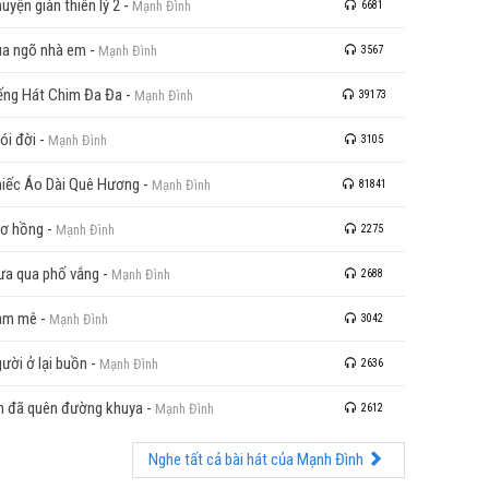
uyện giàn thiên lý 2
-
Mạnh Đình
6681
a ngõ nhà em
-
Mạnh Đình
3567
ếng Hát Chim Đa Đa
-
Mạnh Đình
39173
ói đời
-
Mạnh Đình
3105
iếc Áo Dài Quê Hương
-
Mạnh Đình
81841
ơ hồng
-
Mạnh Đình
2275
a qua phố vắng
-
Mạnh Đình
2688
am mê
-
Mạnh Đình
3042
ười ở lại buồn
-
Mạnh Đình
2636
 đã quên đường khuya
-
Mạnh Đình
2612
Nghe tất cả bài hát của Mạnh Đình