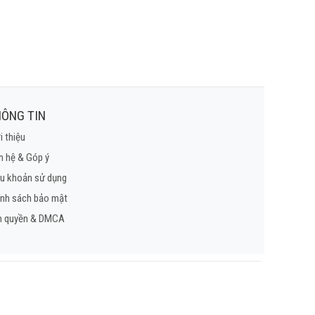
ÔNG TIN
i thiệu
n hệ & Góp ý
u khoản sử dụng
ính sách bảo mật
n quyền & DMCA