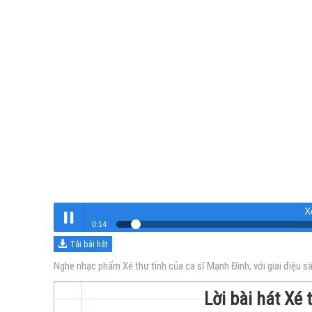
X
0:15
Tải bài hát
Xé thư tình
Nghe
Nghe nhạc phẩm Xé thư tình của ca sĩ Mạnh Đình, với giai điệu s
Lời bài hát Xé 