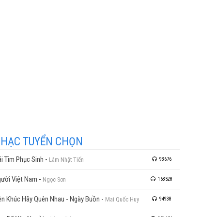
HẠC TUYỂN CHỌN
ái Tim Phục Sinh
-
Lâm Nhật Tiến
93676
ười Việt Nam
-
Ngọc Sơn
163528
ên Khúc Hãy Quên Nhau - Ngày Buồn
-
Mai Quốc Huy
94938