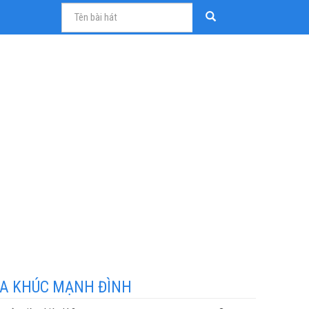
A KHÚC MẠNH ĐÌNH