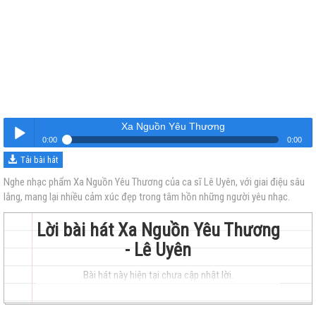
Xa Nguồn Yêu Thương
0:00
0:00
Tải bài hát
Xa Nguồn Yêu Thương
Nghe
Nghe nhạc phẩm Xa Nguồn Yêu Thương của ca sĩ Lê Uyên, với giai điệu sâu
lắng, mang lại nhiều cảm xúc đẹp trong tâm hồn những người yêu nhạc.
Lời bài hát Xa Nguồn Yêu Thương
- Lê Uyên
Bài hát này hiện tại chưa cập nhật lời.
trẻ