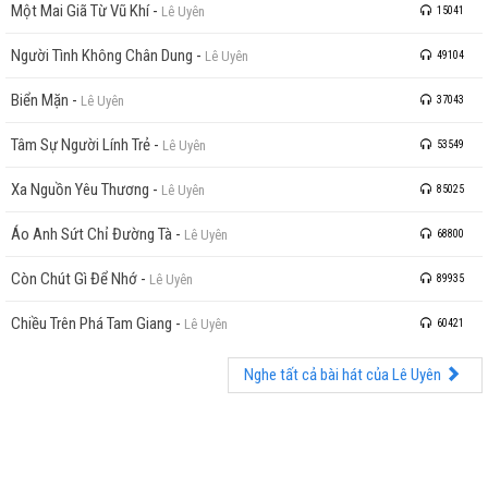
Một Mai Giã Từ Vũ Khí
-
Lê Uyên
15041
Người Tình Không Chân Dung
-
Lê Uyên
49104
Biển Mặn
-
Lê Uyên
37043
Tâm Sự Người Lính Trẻ
-
Lê Uyên
53549
Xa Nguồn Yêu Thương
-
Lê Uyên
85025
Áo Anh Sứt Chỉ Đường Tà
-
Lê Uyên
68800
Còn Chút Gì Để Nhớ
-
Lê Uyên
89935
Chiều Trên Phá Tam Giang
-
Lê Uyên
60421
Nghe tất cả bài hát của Lê Uyên