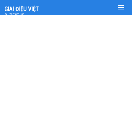
Toggle
GIAI ĐIỆU VIỆT
naviga
by Phantam Top