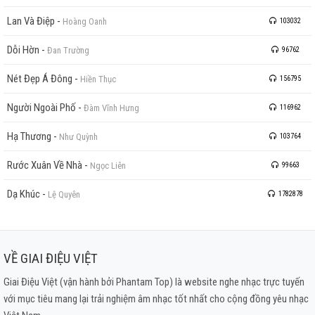
Lan Và Điệp
-
Hoàng Oanh
103032
Dỗi Hờn
-
Đan Trường
96762
Nét Đẹp Á Đông
-
Hiền Thục
156795
Người Ngoài Phố
-
Đàm Vĩnh Hưng
116962
Hạ Thương
-
Như Quỳnh
103764
Rước Xuân Về Nhà
-
Ngọc Liên
99663
Dạ Khúc
-
Lệ Quyên
1782878
VỀ GIAI ĐIỆU VIỆT
Giai Điệu Việt (vận hành bởi Phantam Top) là website nghe nhạc trực tuyến
với mục tiêu mang lại trải nghiệm âm nhạc tốt nhất cho cộng đồng yêu nhạc