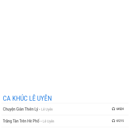
CA KHÚC LÊ UYÊN
Chuyện Giàn Thiên Lý
-
Lê Uyên
64524
Trăng Tàn Trên Hè Phố
-
Lê Uyên
61215