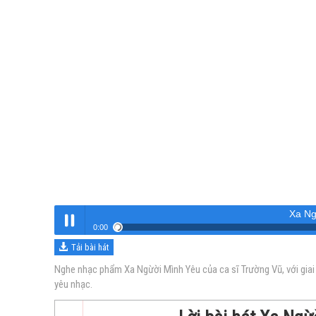
Xa Ng
0:00
Tải bài hát
Xa Ngừời Mình Yêu
Nghe
Nghe nhạc phẩm Xa Ngừời Mình Yêu của ca sĩ Trường Vũ, với giai
yêu nhạc.