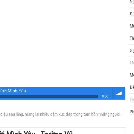
Ng
Đê
Mù
Th
Gặ
Tâ
M
Đê
ừời Mình Yêu
0:00
Tà
Âm
Ph
 điệu sâu lắng, mang lại nhiều cảm xúc đẹp trong tâm hồn những người