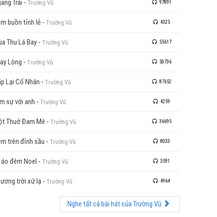
ang Trái
-
Trường Vũ
97891
m buồn tỉnh lẻ
-
Trường Vũ
4325
a Thu Lá Bay
-
Trường Vũ
55617
ay Lòng
-
Trường Vũ
50736
p Lại Cố Nhân
-
Trường Vũ
87652
m sự với anh
-
Trường Vũ
4259
ột Thuở Đam Mê
-
Trường Vũ
36695
m trên đỉnh sầu
-
Trường Vũ
8033
 áo đêm Noel
-
Trường Vũ
3591
ương trời xứ lạ
-
Trường Vũ
4964
Nghe tất cả bài hát của Trường Vũ