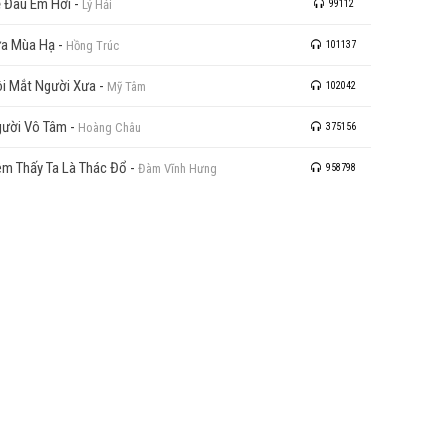
 Đâu Em Hỡi
-
Lý Hải
99112
a Mùa Hạ
-
Hồng Trúc
101137
i Mắt Người Xưa
-
Mỹ Tâm
102042
ười Vô Tâm
-
Hoàng Châu
375156
m Thấy Ta Là Thác Đổ
-
Đàm Vĩnh Hưng
958798