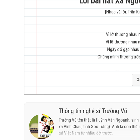
Lời bài hát Xa Ngừ
[Nhạc và lời: Trần
trẻ
Vì lỡ thương nhau 
Vì lỡ thương nhau 
Ngày đó gặp nhau 
Chúng mình thường ước 
hay
Giờ đã xa nhau du
Lòng có vui đâu 
X
Đừng trách gì nhau 
Thương dùm em gái nh
Thôi em x
Thông tin nghệ sĩ Trường Vũ
nhất
Xin em đừng có bu
Trường Vũ tên thật là Huỳnh Văn Ngoảnh, sinh 
Tơ duyên se
xã Vĩnh Châu, tỉnh Sóc Trăng). Anh là con thứ
Con đường tình đâu
tại Việt Nam từ nhiều đời trước.