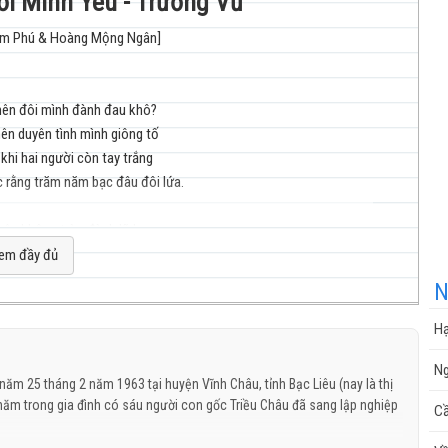
ời Mình Yêu - Trường Vũ
 Kim Phú & Hoàng Mộng Ngân]
nhạc
nên đôi mình đành đau khô?
nên duyên tình mình giông tố
khi hai người còn tay trắng
rằng trăm năm bạc đâu đôi lứa.
cuộc
yên không tròn đành lỡ hẹn
khi xa người mình yêu dấu
em đầy đủ
khi duyên tình mình dang dở?
N
ỏ ngày theo chồng lên xe hoa.
Hạ
in em đừng có buồn
sống
Ng
ồn tình nào không cay đắng
năm 25 tháng 2 năm 1963 tại huyện Vĩnh Châu, tỉnh Bạc Liêu (nay là thị
 hoài mà không tròn
 năm trong gia đình có sáu người con gốc Triều Châu đã sang lập nghiệp
Cầ
 còn một lòng tim héo mòn.