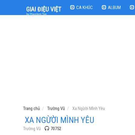
CA KHÚC
ALBUM
GIAI ĐIỆU VIỆT
by Phantam Top
Trang chủ
Trường Vũ
Xa Ngừời Mình Yêu
XA NGỪỜI MÌNH YÊU
Trường Vũ
70752