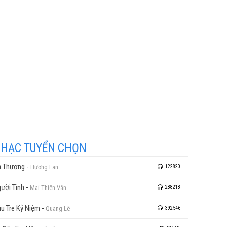
HẠC TUYỂN CHỌN
 Thương
-
Hương Lan
122820
ười Tình
-
Mai Thiên Vân
288218
u Tre Kỷ Niệm
-
Quang Lê
392546