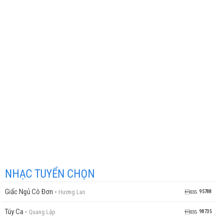
NHẠC TUYỂN CHỌN
Giấc Ngủ Cô Đơn
-
Hương Lan
95788
Túy Ca
-
Quang Lập
98735