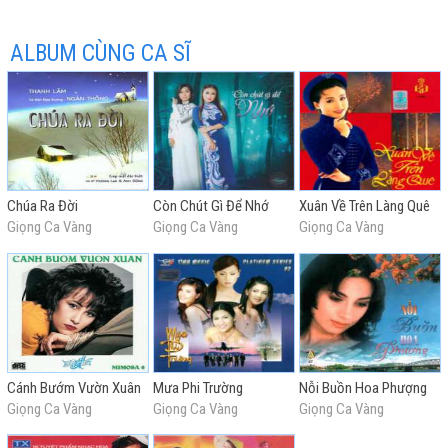
ALBUM CÙNG CA SĨ
hay
Chúa Ra Đời
Còn Chút Gì Để Nhớ
Xuân Về Trên Làng Quê
Giọng Ca Vàng
Giọng Ca Vàng
Giọng Ca Vàng
nhất
Cánh Bướm Vườn Xuân
Mưa Phi Trường
Nỗi Buồn Hoa Phượng
Giọng Ca Vàng
Giọng Ca Vàng
Giọng Ca Vàng