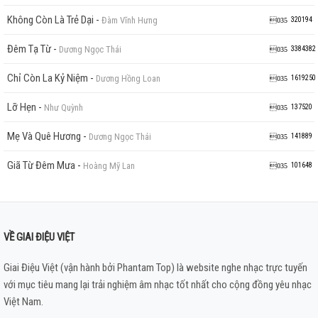
Không Còn Là Trẻ Dại
-
Đàm Vĩnh Hưng
320194
Đêm Tạ Từ
-
Dương Ngọc Thái
3384382
Chỉ Còn La Kỷ Niệm
-
Dương Hồng Loan
1619250
Lỡ Hẹn
-
Như Quỳnh
137520
Mẹ Và Quê Hương
-
Dương Ngọc Thái
141889
Giã Từ Đêm Mưa
-
Hoàng Mỹ Lan
101648
VỀ GIAI ĐIỆU VIỆT
Giai Điệu Việt (vận hành bởi Phantam Top) là website nghe nhạc trực tuyến
với mục tiêu mang lại trải nghiệm âm nhạc tốt nhất cho cộng đồng yêu nhạc
Việt Nam.