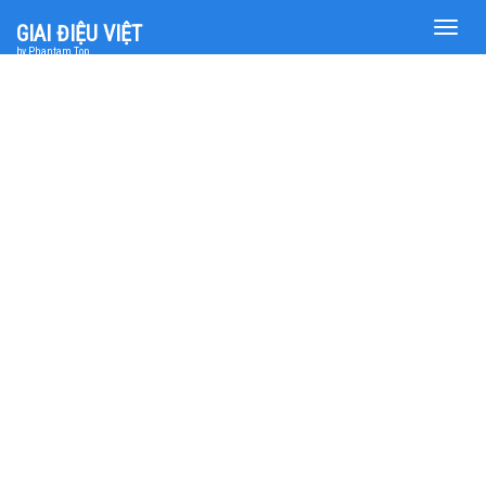
Toggle
GIAI ĐIỆU VIỆT
naviga
by Phantam Top