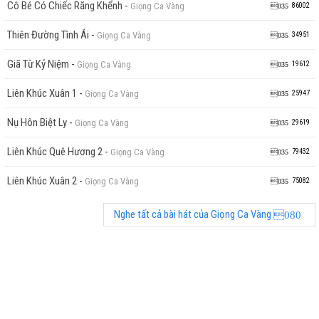
Cô Bé Có Chiếc Răng Khểnh
-
Giọng Ca Vàng
86002
Thiên Đường Tình Ái
-
Giọng Ca Vàng
34951
Giã Từ Kỷ Niệm
-
Giọng Ca Vàng
19612
Liên Khúc Xuân 1
-
Giọng Ca Vàng
25947
Nụ Hôn Biệt Ly
-
Giọng Ca Vàng
29619
Liên Khúc Quê Hương 2
-
Giọng Ca Vàng
79432
Liên Khúc Xuân 2
-
Giọng Ca Vàng
75082
Nghe tất cả bài hát của Giọng Ca Vàng