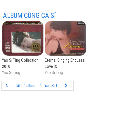
ALBUM CÙNG CA SĨ
hay
Yao Si Ting Collection
Eternal Singing EndLess
2010
Love IX
nhất
Yao Si Ting
Yao Si Ting
Nghe tất cả album của Yao Si Ting