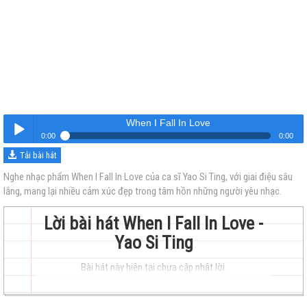
When I Fall In Love
0:00
0:00
Tải bài hát
When I Fall In Love
Nghe
Nghe nhạc phẩm When I Fall In Love của ca sĩ Yao Si Ting, với giai điệu sâu
lắng, mang lại nhiều cảm xúc đẹp trong tâm hồn những người yêu nhạc.
Lời bài hát When I Fall In Love -
Yao Si Ting
Bài hát này hiện tại chưa cập nhật lời.
trẻ