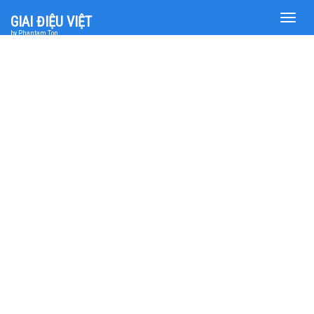
Toggle
GIAI ĐIỆU VIỆT
naviga
by Phantam Top