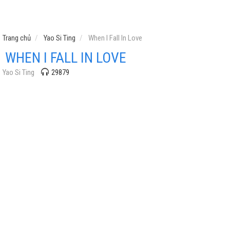
Trang chủ
Yao Si Ting
When I Fall In Love
WHEN I FALL IN LOVE
Yao Si Ting
29879