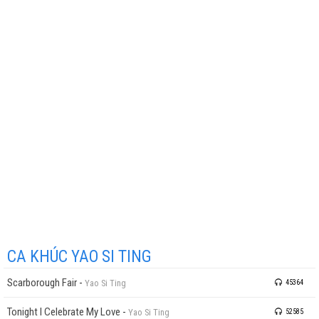
CA KHÚC YAO SI TING
Scarborough Fair
-
Yao Si Ting
45364
Tonight I Celebrate My Love
-
Yao Si Ting
52585