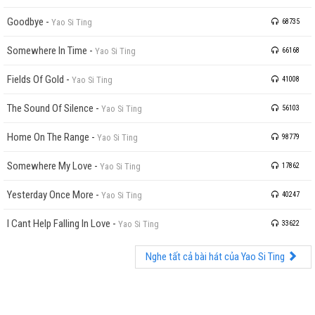
Goodbye
-
Yao Si Ting
68735
Somewhere In Time
-
Yao Si Ting
66168
Fields Of Gold
-
Yao Si Ting
41008
The Sound Of Silence
-
Yao Si Ting
56103
Home On The Range
-
Yao Si Ting
98779
Somewhere My Love
-
Yao Si Ting
17862
Yesterday Once More
-
Yao Si Ting
40247
I Cant Help Falling In Love
-
Yao Si Ting
33622
Nghe tất cả bài hát của Yao Si Ting