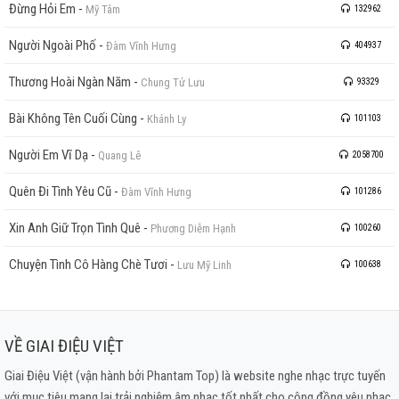
Đừng Hỏi Em
-
Mỹ Tâm
132962
Người Ngoài Phố
-
Đàm Vĩnh Hưng
404937
Thương Hoài Ngàn Năm
-
Chung Tử Lưu
93329
Bài Không Tên Cuối Cùng
-
Khánh Ly
101103
Người Em Vĩ Dạ
-
Quang Lê
2058700
Quên Đi Tình Yêu Cũ
-
Đàm Vĩnh Hưng
101286
Xin Anh Giữ Trọn Tình Quê
-
Phương Diễm Hạnh
100260
Chuyện Tình Cô Hàng Chè Tươi
-
Lưu Mỹ Linh
100638
VỀ GIAI ĐIỆU VIỆT
Giai Điệu Việt (vận hành bởi Phantam Top) là website nghe nhạc trực tuyến
với mục tiêu mang lại trải nghiệm âm nhạc tốt nhất cho cộng đồng yêu nhạc