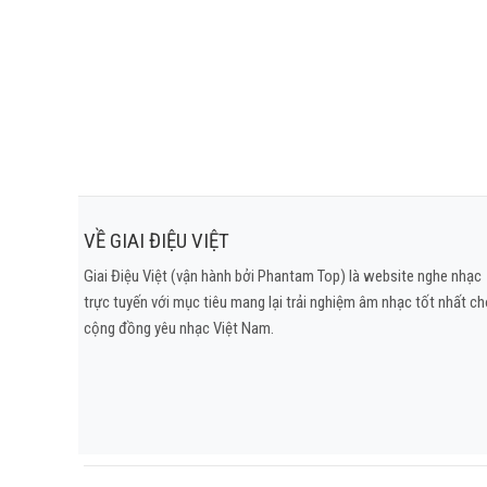
Chỉ còn đây…là…n
Ta thà sống cuộc đời đơn 
Còn hơn chạy theo lòng ngườ
Cuộc đời ta! 
Nỗi đau luôn là nề
Miệng cười thật an n
Sâu thẳm trong cõi 
Khóc không thể thành
Ta buồn…ta tự
VỀ GIAI ĐIỆU VIỆT
Ta đau…ta tự 
Giai Điệu Việt (vận hành bởi Phantam Top) là website nghe nhạc
Quanh năm ta cứ thế, mộ
trực tuyến với mục tiêu mang lại trải nghiệm âm nhạc tốt nhất c
Và rồi ta đẩy những người thươn
cộng đồng yêu nhạc Việt Nam.
Muốn họ bên cạnh nhưng chẳng m
Mang theo bên mình kiếp sống phong
Ta sống như thể duyên trời đố
Để đến cuối cùng ta biết rằng 
Đến cuối cùng bản ngã của 
Đến cuối cùng ta vẫn kẻ 