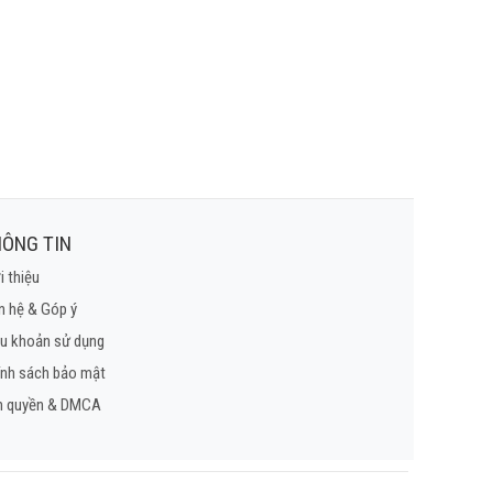
ÔNG TIN
i thiệu
n hệ & Góp ý
u khoản sử dụng
ính sách bảo mật
n quyền & DMCA