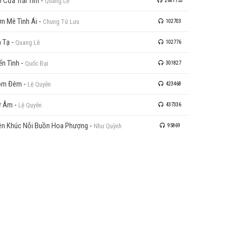
 Cửa Trái Tim
-
Quang Lê
2681753
n Mê Tình Ái
-
Chung Tử Lưu
102703
 Tạ
-
Quang Lê
102776
ển Tình
-
Quốc Đại
301827
óm Đêm
-
Lệ Quyên
423468
ư Âm
-
Lệ Quyên
437336
ên Khúc Nỗi Buồn Hoa Phượng
-
Như Quỳnh
95869