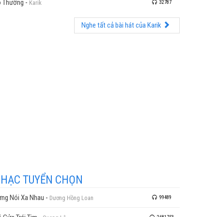
 Thường
-
Karik
32787
Nghe tất cả bài hát của Karik
HẠC TUYỂN CHỌN
ng Nói Xa Nhau
-
Dương Hồng Loan
99489