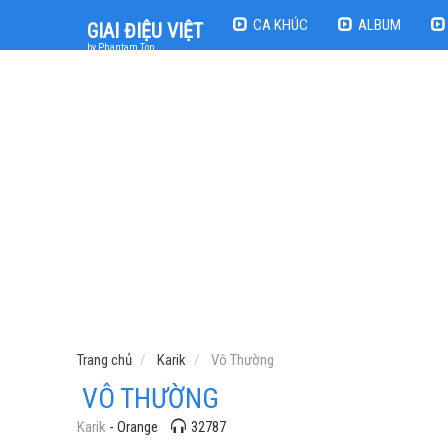
CA KHÚC
ALBUM
GIAI ĐIỆU VIỆT
by Phantam Top
Trang chủ
Karik
Vô Thường
VÔ THƯỜNG
Karik
- Orange
32787