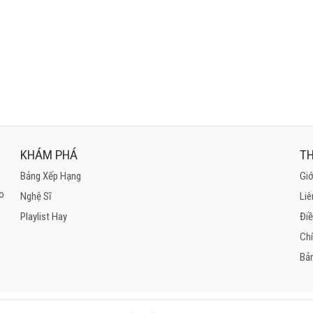
hững lời tâm khắc như in…
độc để không phải chịu tổn thương
i để mãi ôm hận kiếp sống vô thường
là đại dương nước mắt
n tảng cho tất cả bước ngoặc
hiên nhưng tâm trí ta thì khác
lòng, là cả bầu trời tan nát
 tiếng, ức nói không thành lời
 trò chuyện với cô đơn
KHÁM PHÁ
TH
gậm nhấm lấy từng cơn
Bảng Xếp Hạng
Giớ
t mình vẫn không kém không hơn…
ho
Nghệ Sĩ
Liê
g mình ra xa bằng sự mâu thuẩn bản thân
Playlist Hay
Điề
ột phút một giây để họ biết rằng ta cần
 trần, không đợi người khác ban lòng trắc ẩn
Ch
i đãi tàn khốc ra sao ta vẫn chấp nhận
Bả
có vài người suốt đời ta không thể quên
mình vẫn chính là nơi ta muốn về đến
cô độc trong danh sách của bề trên