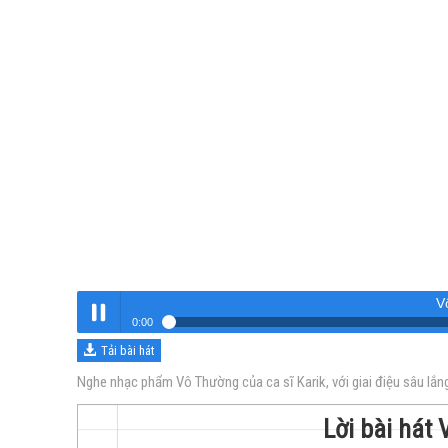
V
0:00
Tải bài hát
Vô Thường
Nghe
Nghe nhạc phẩm Vô Thường của ca sĩ Karik, với giai điệu sâu lắ
Lời bài hát 