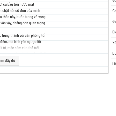
Gõ
ới cả bầu trời nước mắt
ôm chặt nỗi cô đơn của mình
Cơ
xa thân này, bước trong vô vọng
nhạc
Đa
 vẫn vậy, chẳng còn quan trọng.
Bi
, trung thành với căn phòng tối
đêm, nơi bình yên ngược lối
X
í trí, mặc cảm xúc thả trôi
D
n, trong mắt đời như kẻ chết rồi!
cuộc
ế! ta không dị biệt…
em đầy đủ
Li
u của bản thân mình cho người khác biết
ông và cứ chân thành sẽ được hiểu thấu!
 cầu nên yên vị đâu có được bao lâu
lâu! mọi thứ chỉ là tạm bợ
n tình, kể cả điều ta tôn thờ
sống
rồi đến một ngày cũng sẽ tan vỡ
an sống suốt đời cùng những điều dang dở
n, những điều tốt đẹp đi ngang đời mình