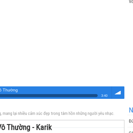
Vô
ô Thường
3:40
Âm
N
ng, mang lại nhiều cảm xúc đẹp trong tâm hồn những người yêu nhạc.
Đừ
Vô Thường - Karik