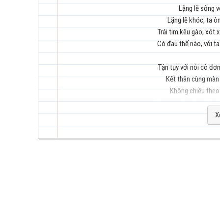
Lặng lẽ sống v
Lặng lẽ khóc, ta 
Trái tim kêu gào, xót 
trẻ
Có đau thế nào, với ta
Tận tụy với nỗi cô đơn
Kết thân cùng màn 
Không chiều theo l
Bàn quan chuyện thế gia
hay
Và ta là th
X
Ta chỉ không muốn để lộ điểm yế
Vì đâu phải nói là được cảm th
Bởi mọi ý tốt luôn kèm mưu
Đâu có được bao 
Từ bằng hữu, đến nhâ
nhất
Tất cả chỉ là giấc mơ 
Rồi cũng để lại mình ta thở th
Nên lòng ta chẳng còn niềm ti