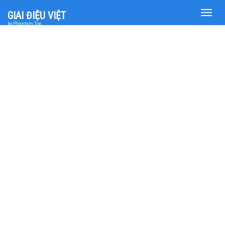
Toggle
GIAI ĐIỆU VIỆT
naviga
by Phantam Top