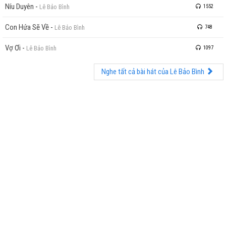
Thật là hạnh phúc
Níu Duyên
-
Lê Bảo Bình
1552
Khi có em trong đời
Thật là vui
Con Hứa Sẽ Về
-
Lê Bảo Bình
748
Khi thấy em luôn mỉm cười
Vợ Ơi
-
Lê Bảo Bình
Chẳng có gì bằng đâu
1097
Khi chúng ta bên nhau
Nghe tất cả bài hát của Lê Bảo Bình
Cùng xây hạnh phúc
Trọn đời mai sau
Cùng xây hạnh phúc mai sau
Thật là hạnh phúc
Khi có em trong đời
Thật là vui
Khi thấy em luôn mỉm cười
Chẳng có gì bằng đâu
Khi chúng ta bên nhau
Cùng xây hạnh phúc
Trọn đời mai sau