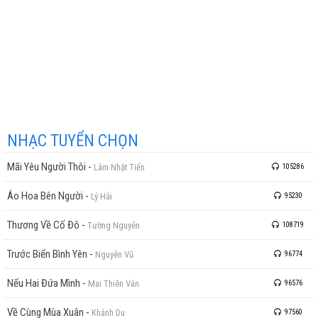
Cùng xây hạnh phúc mai sau
Cùng xây hạnh phúc mai sau
NHẠC TUYỂN CHỌN
Mãi Yêu Người Thôi
-
Lâm Nhật Tiến
105286
Áo Hoa Bên Người
-
Lý Hải
95230
Thương Về Cố Đô
-
Tường Nguyên
108719
Trước Biển Bình Yên
-
Nguyên Vũ
96774
Nếu Hai Đứa Mình
-
Mai Thiên Vân
96576
Về Cùng Mùa Xuân
-
Khánh Du
97560