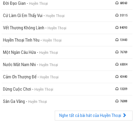
Đời Đạo Gian
-
Huyền Thoại
68060
Cứ Làm Gì Em Thấy Vui
-
Huyền Thoại
35115
Vết Thương Không Lành
-
Huyền Thoại
84093
Huyền Thoại Tình Yêu
-
Huyền Thoại
13443
Một Ngàn Câu Hứa
-
Huyền Thoại
76769
Nước Mắt Nam Nhi
-
Huyền Thoại
65004
Cảm Ơn Thượng Đế
-
Huyền Thoại
43440
Dừng Cuộc Chơi
-
Huyền Thoại
13209
Sân Ga Vắng
-
Huyền Thoại
76388
Nghe tất cả bài hát của Huyền Thoại