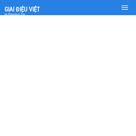
Toggle
GIAI ĐIỆU VIỆT
naviga
by Phantam Top