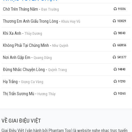
Chờ Trên Tháng Năm
-
Đan Trường
91036
Thương Em Anh Giấu Trong Lòng
-
Khưu Huy Vũ
103029
Khi Xa Anh
-
Thùy Dương
98043
Không Phải Tại Chúng Mình
-
Như Quỳnh
663856
Nơi Anh Gặp Em
-
Quang Dũng
541377
Đừng Nhắc Chuyện Lòng
-
Quỳnh Trang
94840
Hạ Trắng
-
Giọng Ca Vàng
97293
Thị Trấn Sương Mù
-
Hương Thủy
95365
VỀ GIAI ĐIỆU VIỆT
Giai Điệu Việt (vận hành bởi Phantam Top) là website nghe nhạc trực tuyến