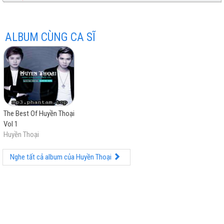
ALBUM CÙNG CA SĨ
hay
The Best Of Huyền Thoại
nhất
Vol 1
Huyền Thoại
Nghe tất cả album của Huyền Thoại