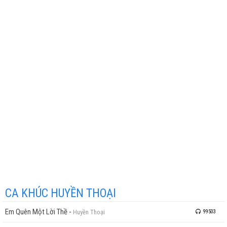
CA KHÚC HUYỀN THOẠI
Em Quên Một Lời Thề
-
Huyền Thoại
99503