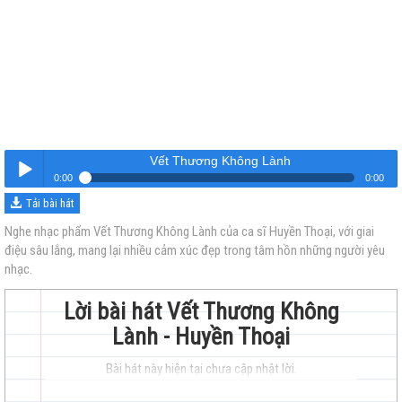
Vết Thương Không Lành
0:00
0:00
Tải bài hát
Vết Thương Không Lành
Nghe
Nghe nhạc phẩm Vết Thương Không Lành của ca sĩ Huyền Thoại, với giai
điệu sâu lắng, mang lại nhiều cảm xúc đẹp trong tâm hồn những người yêu
nhạc.
Lời bài hát Vết Thương Không
Lành - Huyền Thoại
trẻ
Bài hát này hiện tại chưa cập nhật lời.