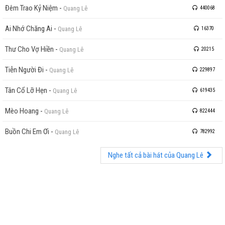
Đêm Trao Kỷ Niệm
-
Quang Lê
440068
Ai Nhớ Chăng Ai
-
Quang Lê
16370
Thư Cho Vợ Hiền
-
Quang Lê
20215
Tiễn Người Đi
-
Quang Lê
229897
Tân Cổ Lỡ Hẹn
-
Quang Lê
619435
Mèo Hoang
-
Quang Lê
822444
Buồn Chi Em Ơi
-
Quang Lê
782992
Nghe tất cả bài hát của Quang Lê