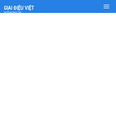
Toggle
GIAI ĐIỆU VIỆT
naviga
by Phantam Top