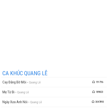
CA KHÚC QUANG LÊ
Cay Đắng Bờ Môi
-
Quang Lê
191796
Mẹ Từ Bi
-
Quang Lê
189823
Ngày Xưa Anh Nói
-
Quang Lê
3047893