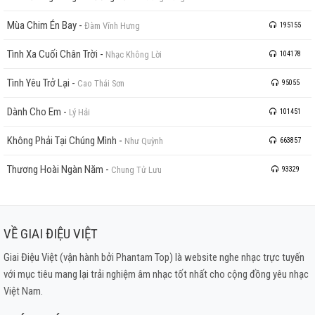
Mùa Chim Én Bay
-
Đàm Vĩnh Hưng
195155
Tình Xa Cuối Chân Trời
-
Nhạc Không Lời
104178
Tình Yêu Trở Lại
-
Cao Thái Sơn
95055
Dành Cho Em
-
Lý Hải
101451
Không Phải Tại Chúng Mình
-
Như Quỳnh
663857
Thương Hoài Ngàn Năm
-
Chung Tử Lưu
93329
VỀ GIAI ĐIỆU VIỆT
Giai Điệu Việt (vận hành bởi Phantam Top) là website nghe nhạc trực tuyến
với mục tiêu mang lại trải nghiệm âm nhạc tốt nhất cho cộng đồng yêu nhạc
Việt Nam.