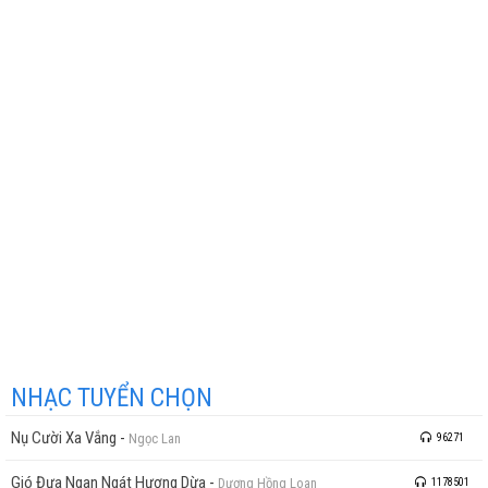
NHẠC TUYỂN CHỌN
Nụ Cười Xa Vắng
-
Ngọc Lan
96271
Gió Đưa Ngan Ngát Hương Dừa
-
Dương Hồng Loan
1178501