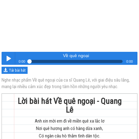
Về quê ngoại
0:00
0:00
Tải bài hát
Về quê ngoại
Nghe
Nghe nhạc phẩm Về quê ngoại của ca sĩ Quang Lê, với giai điệu sâu lắng,
mang lại nhiều cảm xúc đẹp trong tâm hồn những người yêu nhạc.
Lời bài hát Về quê ngoại - Quang
Lê
Anh xin mời em đi về miền quê xa lắc lơ
trẻ
Nơi quê hương anh có hàng dừa xanh,
Có ngàn câu hò thắm tình dân tộc.