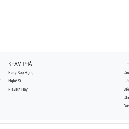
 ngã - uh có anh đây
muốn có ai bên cạnh
ật lớn để vơi nỗi buồn
 tay anh này
i tim anh này
 Có anh đây
ùa mưa tới rồi
ai vẫn nằm ôm gối
ng bên anh trai
KHÁM PHÁ
TH
thêm đôi vai
Bảng Xếp Hạng
Giớ
a vào êm ái
ho
Nghệ Sĩ
Liê
a người ta thấy nàng
Playlist Hay
Điề
đi bên người khác
nghe mồ hôi ướt đẫm
Ch
này sống sao bây giờ
Bả
àng ôm đoá hồng
qua nhà cô gái
hì liều một phen