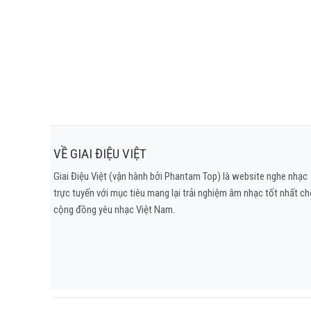
Một khi vấp
Rồi khi em 
Để em khóc th
Cánh
Trá
Uh
Ôi m
Chàng tr
Cô nà
VỀ GIAI ĐIỆU VIỆT
Có 
Giai Điệu Việt (vận hành bởi Phantam Top) là website nghe nhạc
Dự
trực tuyến với mục tiêu mang lại trải nghiệm âm nhạc tốt nhất c
Một ngày ki
cộng đồng yêu nhạc Việt Nam.
Sánh đôi 
Chàng lặng 
Cứ như thế 
Anh ch
Bước 
Thôi t