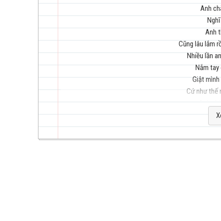
Anh ch
Nghĩ
Anh t
trẻ
Cũng lâu lắm r
Nhiều lần a
Nắm tay 
Giật mình
Cứ như thế 
Anh chà
hay
Nói dăm
X
Chấp nhậ
Đón
Để
Và giờ a
Nghĩ
nhất
Thôi t
Có khi v
Rồi khi em 