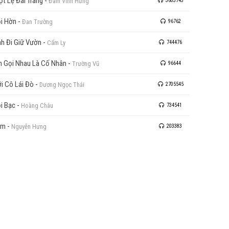
ọt Lệ Đài Trang
-
Đàm Vĩnh Hưng
3603743
i Hờn
-
Đan Trường
96762
h Đi Giữ Vườn
-
Cẩm Ly
744476
n Gọi Nhau Là Cố Nhân
-
Trường Vũ
96644
i Cô Lái Đò
-
Dương Ngọc Thái
2705545
i Bạc
-
Hoàng Châu
734541
ầm
-
Nguyễn Hưng
203383