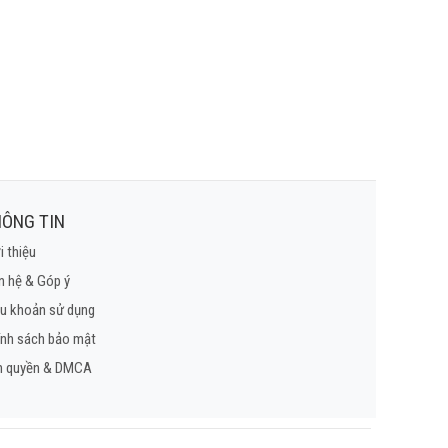
ÔNG TIN
i thiệu
n hệ & Góp ý
u khoản sử dụng
ính sách bảo mật
n quyền & DMCA