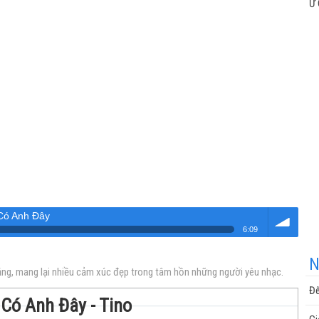
Ừ 
Có Anh Đây
6:09
Âm
N
lắng, mang lại nhiều cảm xúc đẹp trong tâm hồn những người yêu nhạc.
Đê
 Có Anh Đây - Tino