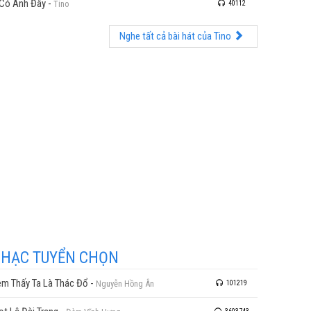
Có Anh Đây
-
Tino
40112
Nghe tất cả bài hát của Tino
HẠC TUYỂN CHỌN
m Thấy Ta Là Thác Đổ
-
Nguyễn Hồng Ân
101219