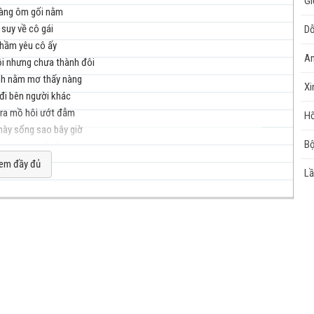
Gi
àng ôm gối nằm
 suy về cô gái
Dỗ
hầm yêu cô ấy
nhạc
An
ồi nhưng chưa thành đôi
nh nằm mơ thấy nàng
Xi
đi bên người khác
 ra mồ hôi ướt đẫm
Hỡ
này sống sao bây giờ
Bộ
ng cũng mấy lần
cuộc
 ba câu lại thôi
em đầy đủ
L
n làm chàng trai
g vai anh hai
 gần cô gái
nh lại ôm gối nằm
 suy về cô ấy
sống
hầm yêu mãi mãi
ẫn hơn bị chối từ
khóc - uh có anh đây