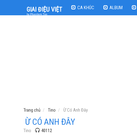
CA KHÚC
ALBUM
GIAI ĐIỆU VIỆT
by Phantam Top
Trang chủ
Tino
Ừ Có Anh Đây
Ừ CÓ ANH ĐÂY
Tino
40112