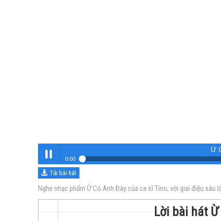
Ừ 
0:00
Tải bài hát
Ừ Có Anh Đây
Nghe
Nghe nhạc phẩm Ừ Có Anh Đây của ca sĩ Tino, với giai điệu sâu 
Lời bài hát Ừ