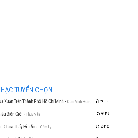
HẠC TUYỂN CHỌN
a Xuân Trên Thành Phố Hồ Chí Minh
-
Đàm Vĩnh Hưng
266090
iều Biên Giới
-
Thụy Vân
94493
o Chưa Thấy Hồi Âm
-
Cẩm Ly
604160