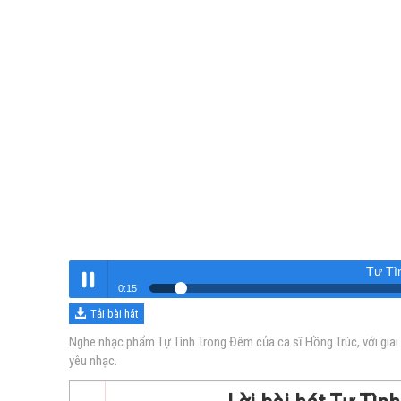
Tự Tì
0:16
Tải bài hát
Tự Tình Trong Đêm
Nghe
Nghe nhạc phẩm Tự Tình Trong Đêm của ca sĩ Hồng Trúc, với giai
yêu nhạc.