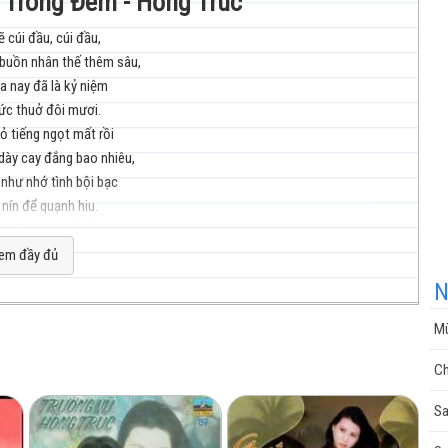
h Trong Đêm - Hồng Trúc
lẽ cúi đầu, cúi đầu,
 buồn nhân thế thêm sâu,
nhạc
a nay đã là kỷ niệm
 ức thuở đôi mươi.
ỏ tiếng ngọt mất rồi
dày cay đắng bao nhiêu,
như nhớ tình bội bạc
nín để quạnh hiu.
cuộc
m đêm môi đỏ lửa
cỏ ưu tư quên đời,
em đầy đủ
t xa khỏi vũng lầy,
N
thân nay đã trở mặt rồi.
hủ với lòng, với đời;
Mù
 bằng tay trắng ai ơi,
sống
Ch
ưng rức trọn đoạn buồn
 cúi mặt đổ mưa.
Sa