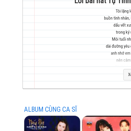
Lời bài hát Tự Tìn
Tôi lặng 
buồn tình nhân,
trẻ
dấu vết xư
trong ký
Môi tuổi nh
dài đường yêu 
anh nhớ em 
nên câm 
hay
Từ đó đê
tôi đốt 
X
mong thoá
bạn bè đôi đứa 
Thôi đành n
đừng vào yêu
nhất
ALBUM CÙNG CA SĨ
đêm đã nghe r
nên đêm