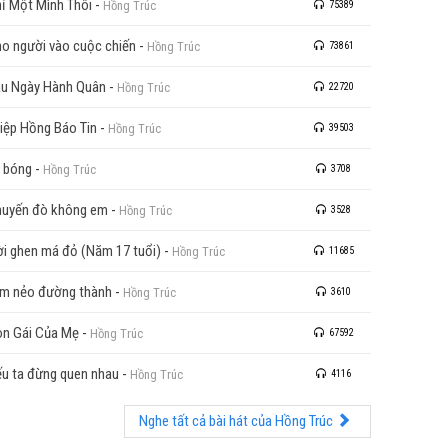
ỉ Một Mình Thôi
-
Hồng Trúc
75389
o người vào cuộc chiến
-
Hồng Trúc
73861
u Ngày Hành Quân
-
Hồng Trúc
22720
iệp Hồng Báo Tin
-
Hồng Trúc
39503
 bóng
-
Hồng Trúc
3708
uyến đò không em
-
Hồng Trúc
3528
ời ghen má đỏ (Năm 17 tuổi)
-
Hồng Trúc
11685
m nẻo đường thành
-
Hồng Trúc
3610
n Gái Của Mẹ
-
Hồng Trúc
67592
u ta đừng quen nhau
-
Hồng Trúc
4116
Nghe tất cả bài hát của Hồng Trúc