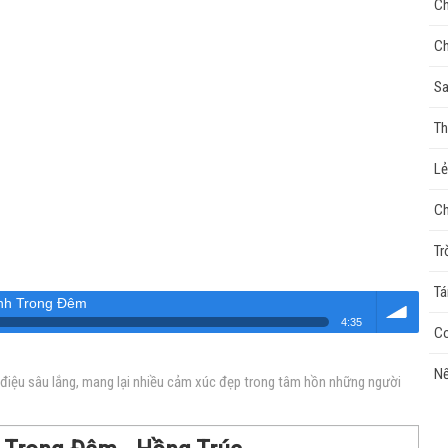
Ch
Ch
Sa
Th
Lẻ
Ch
Tr
Tá
nh Trong Đêm
4:35
Co
Âm
Nế
 điệu sâu lắng, mang lại nhiều cảm xúc đẹp trong tâm hồn những người