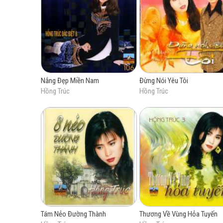
Nắng Đẹp Miền Nam
Đừng Nói Yêu Tôi
Hồng Trúc
Hồng Trúc
Tám Nẻo Đường Thành
Thương Về Vùng Hỏa Tuyến