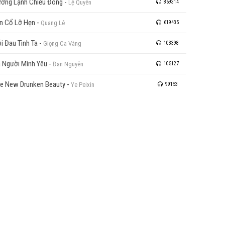
ơng Lạnh Chiều Đông
-
Lệ Quyên
869314
n Cổ Lỡ Hẹn
-
Quang Lê
619435
i Đau Tình Ta
-
Giọng Ca Vàng
103398
 Người Mình Yêu
-
Đan Nguyên
105127
e New Drunken Beauty
-
Ye Peixin
99153