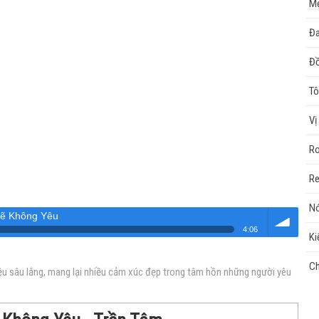
Mẹ
Đa
Đồ
Tô
Vị
Ro
Re
Nó
Sẽ Không Yêu
4:06
Ki
Âm
Ch
iệu sâu lắng, mang lại nhiều cảm xúc đẹp trong tâm hồn những người yêu