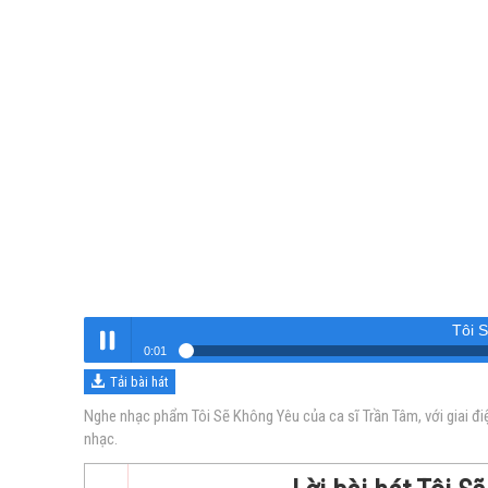
Tôi 
0:02
Tải bài hát
Tôi Sẽ Không Yêu
Nghe
Nghe nhạc phẩm Tôi Sẽ Không Yêu của ca sĩ Trần Tâm, với giai đ
nhạc.