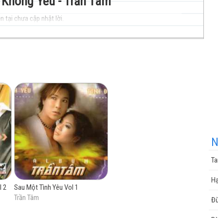
ẽ Không Yêu - Trần Tâm
n tại chưa cập nhật lời.
nhạc
cuộc
N
Ta
sống
Hạ
l 2
Sau Một Tình Yêu Vol 1
Trần Tâm
Đừ