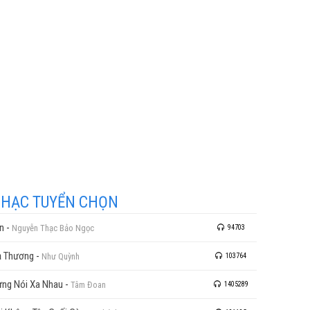
HẠC TUYỂN CHỌN
n
-
Nguyễn Thạc Bảo Ngọc
94703
 Thương
-
Như Quỳnh
103764
ng Nói Xa Nhau
-
Tâm Đoan
1405289