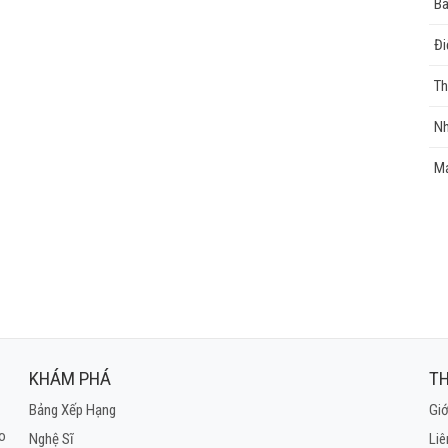
Bà
Đi
Th
Nh
Mả
KHÁM PHÁ
TH
Bảng Xếp Hạng
Giớ
ho
Nghệ Sĩ
Liê