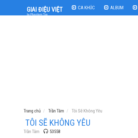
CA KHÚC
ALBUM
GIAI ĐIỆU VIỆT
by Phantam Top
Trang chủ
Trần Tâm
Tôi Sẽ Không Yêu
TÔI SẼ KHÔNG YÊU
Trần Tâm
53558