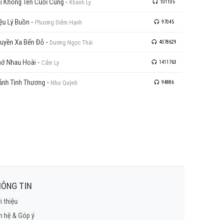
i Không Tên Cuối Cùng
-
Khánh Ly
101105
ệu Lý Buồn
-
Phương Diễm Hạnh
97045
uyền Xa Bến Đỗ
-
Dương Ngọc Thái
4078629
ớ Nhau Hoài
-
Cẩm Ly
1411763
nh Tình Thương
-
Như Quỳnh
94886
ÔNG TIN
i thiệu
n hệ & Góp ý