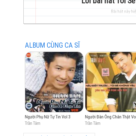
Lời bài hát Tôi S
Bài hát này hiệ
trẻ
ALBUM CÙNG CA SĨ
hay
nhất
Người Phụ Nữ Tự Tin Vol 3
Người Đàn Ông Chân Thật Vo
Trần Tâm
Trần Tâm