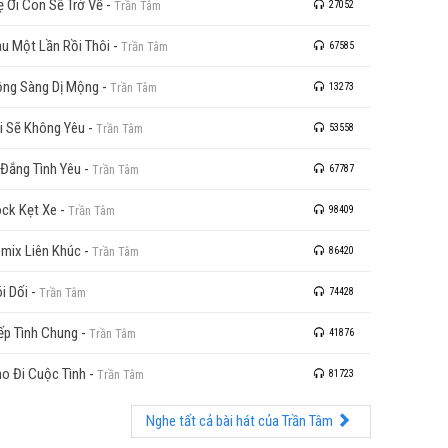
 Ơi Con Sẽ Trở Về
-
Trần Tâm
27052
u Một Lần Rồi Thôi
-
Trần Tâm
67585
ng Sàng Dị Mộng
-
Trần Tâm
13273
i Sẽ Không Yêu
-
Trần Tâm
53558
 Đắng Tình Yêu
-
Trần Tâm
67787
ck Kẹt Xe
-
Trần Tâm
98409
mix Liên Khúc
-
Trần Tâm
86420
i Dối
-
Trần Tâm
74428
ếp Tình Chung
-
Trần Tâm
41876
o Đi Cuộc Tình
-
Trần Tâm
81723
Nghe tất cả bài hát của Trần Tâm