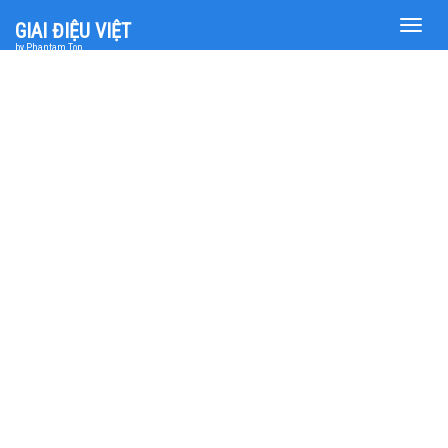
Toggle
GIAI ĐIỆU VIỆT
naviga
by Phantam Top