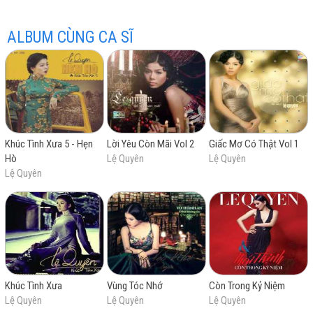
ALBUM CÙNG CA SĨ
hay
Khúc Tình Xưa 5 - Hẹn
Lời Yêu Còn Mãi Vol 2
Giấc Mơ Có Thật Vol 1
Hò
Lệ Quyên
Lệ Quyên
nhất
Lệ Quyên
Khúc Tình Xưa
Vùng Tóc Nhớ
Còn Trong Kỷ Niệm
Lệ Quyên
Lệ Quyên
Lệ Quyên