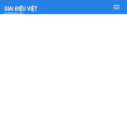
Toggle
GIAI ĐIỆU VIỆT
naviga
by Phantam Top