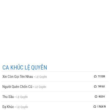
CA KHÚC LỆ QUYÊN
Xin Còn Gọi Tên Nhau
-
Lệ Quyên
715538
Người Quên Chốn Cũ
-
Lệ Quyên
749561
Thu Sầu
-
Lệ Quyên
40204
Dạ Khúc
-
Lệ Quyên
1782878