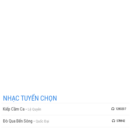
NHẠC TUYỂN CHỌN
Kiếp Cầm Ca
-
Lệ Quyên
1283207
Đò Qua Bến Sông
-
Quốc Đại
578842