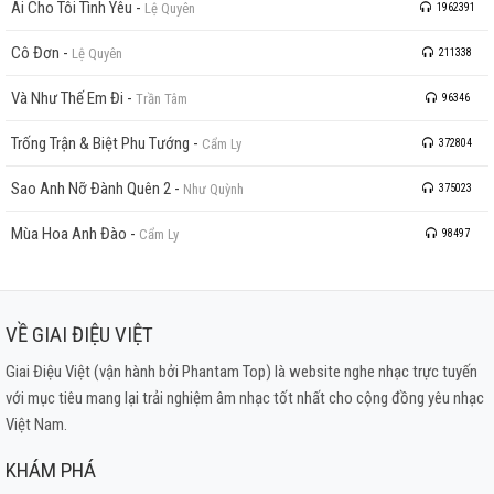
Ai Cho Tôi Tình Yêu
-
Lệ Quyên
1962391
Cô Đơn
-
Lệ Quyên
211338
Và Như Thế Em Đi
-
Trần Tâm
96346
Trống Trận & Biệt Phu Tướng
-
Cẩm Ly
372804
Sao Anh Nỡ Đành Quên 2
-
Như Quỳnh
375023
Mùa Hoa Anh Đào
-
Cẩm Ly
98497
VỀ GIAI ĐIỆU VIỆT
Giai Điệu Việt (vận hành bởi Phantam Top) là website nghe nhạc trực tuyến
với mục tiêu mang lại trải nghiệm âm nhạc tốt nhất cho cộng đồng yêu nhạc
Việt Nam.
KHÁM PHÁ