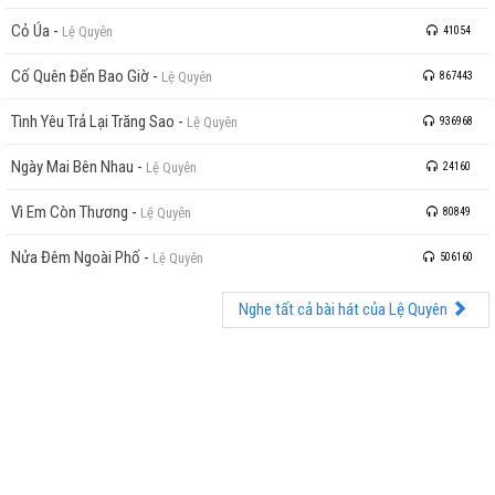
Cỏ Úa
-
Lệ Quyên
41054
Cố Quên Đến Bao Giờ
-
Lệ Quyên
867443
Tình Yêu Trả Lại Trăng Sao
-
Lệ Quyên
936968
Ngày Mai Bên Nhau
-
Lệ Quyên
24160
Vì Em Còn Thương
-
Lệ Quyên
80849
Nửa Đêm Ngoài Phố
-
Lệ Quyên
506160
Nghe tất cả bài hát của Lệ Quyên