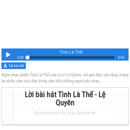
Tình Là Thế
0:00
0:00
Tải bài hát
Tình Là Thế
Nghe
Nghe nhạc phẩm Tình Là Thế của ca sĩ Lệ Quyên, với giai điệu sâu lắng, mang
lại nhiều cảm xúc đẹp trong tâm hồn những người yêu nhạc.
Lời bài hát Tình Là Thế - Lệ
Quyên
Bài hát này hiện tại chưa cập nhật lời.
trẻ