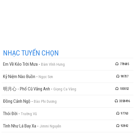
NHẠC TUYỂN CHỌN
Em Về Kẻo Trời Mưa
-
Đàm Vĩnh Hưng
778685
Kỷ Niệm Nào Buồn
-
Ngọc Sơn
98707
明月心 - Phố Cũ Vắng Anh
-
Giọng Ca Vàng
100052
Đồng Cảnh Ngộ
-
Đào Phi Dương
3358496
Thói Đời
-
Trường Vũ
97763
Tình Như Lá Bay Xa
-
Jimmi Nguyễn
92842