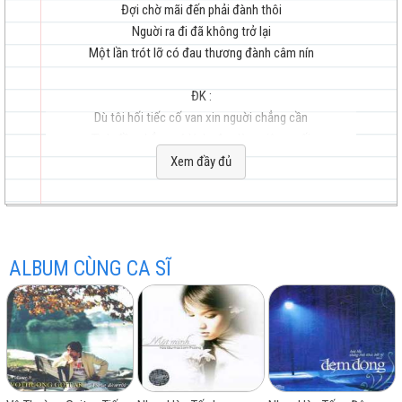
Đợi chờ mãi đến phải đành thôi
Nguời ra đi đã không trở lại
Một lần trót lỡ có đau thương đành câm nín
hay
ĐK :
Dù tôi hối tiếc cố van xin nguời chẳng cần
Tình đầu chẳng có lý do đau lòng riêng mối
Đợi chờ mãi đến phải đành thôi
Xem đầy đủ
Đuờng đi qua sẽ không trở lại
Là lời muốn nói :
nhất
"Thế thôi, thôi xin đành thôi"
ALBUM CÙNG CA SĨ
Hàng vạn lời nói cũng như vậy thôi
Hàng vạn lời nói cũng chỉ vậy thôi
Cuộc tình hôm nay đã không còn nữa
Biết bao trăm ngàn muôn lý do
Bận lòng cho lắm cũng như vậy thôi
Bận lòng chi nữa cũng thế mà thôi