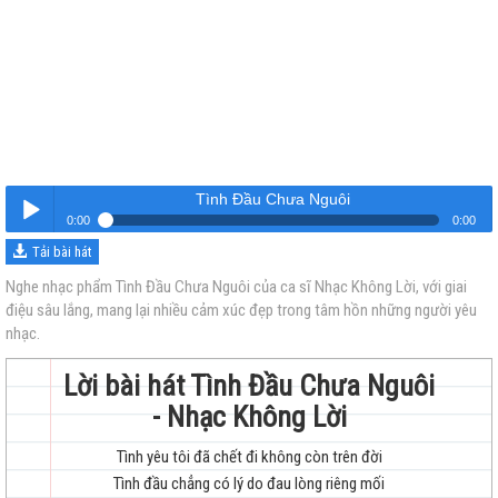
Tình Đầu Chưa Nguôi
0:00
0:00
Tải bài hát
Tình Đầu Chưa Nguôi
Nghe
Nghe nhạc phẩm Tình Đầu Chưa Nguôi của ca sĩ Nhạc Không Lời, với giai
điệu sâu lắng, mang lại nhiều cảm xúc đẹp trong tâm hồn những người yêu
nhạc.
Lời bài hát Tình Đầu Chưa Nguôi
- Nhạc Không Lời
trẻ
Tình yêu tôi đã chết đi không còn trên đời
Tình đầu chẳng có lý do đau lòng riêng mối