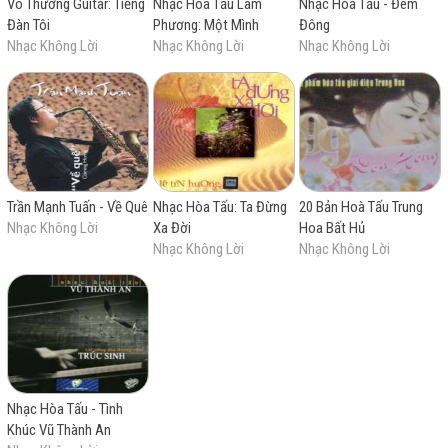
Vô Thường Guitar: Tiếng
Nhạc Hòa Tấu Lam
Nhạc Hòa Tấu - Đêm
Rồi thời gian kia thản nhiên tàn nhẫn
Đàn Tôi
Phương: Một Mình
Đông
Khiến tôi bây giờ đau buồn
Nhạc Không Lời
Nhạc Không Lời
Nhạc Không Lời
Trần Mạnh Tuấn - Về Quê
Nhạc Hòa Tấu: Ta Đừng
20 Bản Hoà Tấu Trung
Nhạc Không Lời
Xa Đời
Hoa Bất Hủ
Nhạc Không Lời
Nhạc Không Lời
Nhạc Hòa Tấu - Tình
Khúc Vũ Thành An