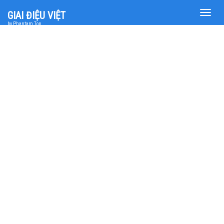
Toggle
GIAI ĐIỆU VIỆT
naviga
by Phantam Top