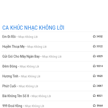
CA KHÚC NHẠC KHÔNG LỜI
Em Đi Rồi
-
Nhạc Không Lời
34552
Huyền Thoại Mẹ
-
Nhạc Không Lời
35122
Gửi Gió Cho Mây Ngàn Bay
-
Nhạc Không Lời
65329
Đêm Đông
-
Nhạc Không Lời
93314
Hương Tình
-
Nhạc Không Lời
18620
Phút Cuối
-
Nhạc Không Lời
24087
Bài Không Tên Số 8
-
Nhạc Không Lời
40021
999 Đoá Hồng
-
Nhạc Không Lời
59664