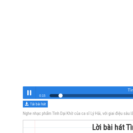
Tì
0:16
Tải bài hát
Tình Dại Khờ
Nghe
Nghe nhạc phẩm Tình Dại Khờ của ca sĩ Lý Hải, với giai điệu sâu
Lời bài hát Tì