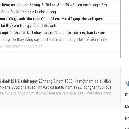
 tiếng mưa rơi như dòng lệ đã tan. Anh đã viết tên em trong niềm
 tháng năm không như ta chờ mong.
 núi không xanh như màu đôi mắt em. Em đã giúp cho anh quên
nhạc
i lại thấy em trong giấc mơ đời anh.
 có người đợi chờ. Đốt cháy ước mơ bằng đôi môi nhớ, bàn tay em
ật lòng, để thấy đắng cay chút tình muộn màng. Hát để tiễn em về
nh không muốn đi xa đời em.
cuộc
 danh Lý Hải (sinh ngày 28 tháng 9 năm 1968), là một nam ca sĩ, diễn
N
t Nam. Bước chân vào lĩnh vực ca hát từ năm 1993, song tên tuổi của
uỗi album ca nhạc phim Trọn đời bên em vào năm 2001. Với thành công
Dĩ
công thương hiệu cho riêng mình và trở thành một trong những nam ca sĩ
ối với khán giả miền Tây Nam Bộ. Với sở trường trình bày những ca khúc
sống
M
giai điệu và ca từ đơn giản, Lý Hải từng được mệnh danh là "Ngôi sao ca
Nh
sang sự nghiệp điện ảnh. Là người sáng lập ra hãng phim mang tên mình,