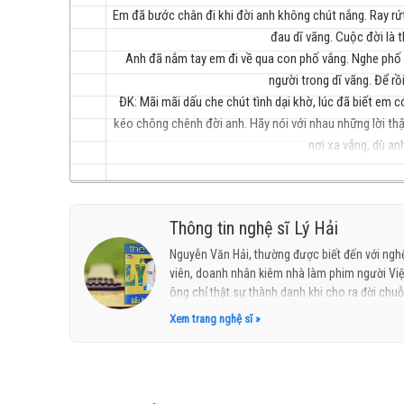
Em đã bước chân đi khi đời anh không chút nắng. Ray rứt
đau dĩ vãng. Cuộc đời là
Anh đã nắm tay em đi về qua con phố vắng. Nghe phố
trẻ
người trong dĩ vãng. Để rồ
ĐK: Mãi mãi dấu che chút tình dại khờ, lúc đã biết em
kéo chông chênh đời anh. Hãy nói với nhau những lời th
nơi xa vắng, dù a
hay
Thông tin nghệ sĩ Lý Hải
Nguyễn Văn Hải, thường được biết đến với nghệ
viên, doanh nhân kiêm nhà làm phim người Việ
ông chỉ thật sự thành danh khi cho ra đời ch
của loạt album này, Lý Hải đã xây dựng thành 
Xem trang nghệ sĩ »
ăn khách nhất thời điểm bấy giờ, đặc biệt là đ
nhất
thuộc thể loại nhạc trẻ, nhạc Hoa lời Việt với 
nhạc bình dân".
Ngoài sự nghiệp âm nhạc, Lý Hải còn lấn sân 