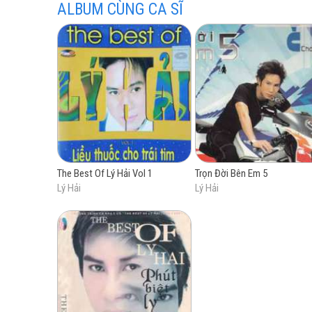
ALBUM CÙNG CA SĨ
Lý Hải Productions, ông còn được biết đến khi 
mắt lần đầu vào năm 2015 đã giúp ông thành 
cũng thường nhận được hầu hết những lời khen
The Best Of Lý Hải Vol 1
Trọn Đời Bên Em 5
Lý Hải
Lý Hải