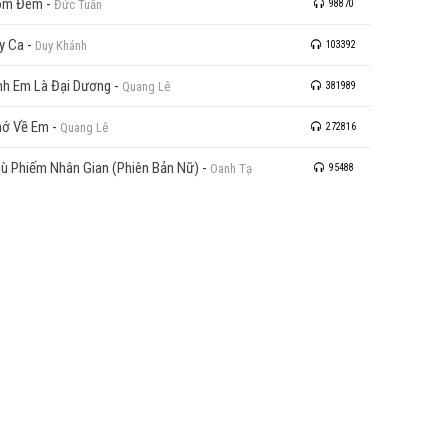
óm Đêm
-
Đức Tuấn
98870
y Ca
-
Duy Khánh
103392
nh Em Là Đại Dương
-
Quang Lê
381989
ớ Về Em
-
Quang Lê
272816
ù Phiếm Nhân Gian (Phiên Bản Nữ)
-
Oanh Tạ
95488