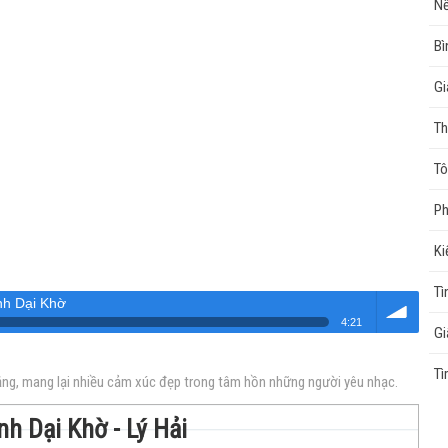
Nế
Bì
Gi
Th
Tô
Ph
Ki
Tì
nh Dại Khờ
4:21
Gi
Âm
Tì
 lắng, mang lại nhiều cảm xúc đẹp trong tâm hồn những người yêu nhạc.
nh Dại Khờ - Lý Hải