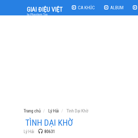
CA KHÚC
ALBUM
GIAI ĐIỆU VIỆT
by Phantam Top
Trang chủ
Lý Hải
Tình Dại Khờ
TÌNH DẠI KHỜ
Lý Hải
80631