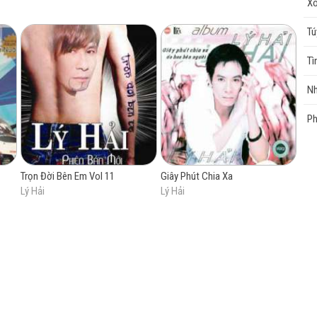
X
là người sáng tạo ra thương hiệu điện ảnh Lật mặt. Thương hiệu khi ra
công thu về hơn 1 nghìn tỷ VND và những phần phim do ông thực hiện
Tú
 ngợi từ giới chuyên môn.
Tì
Nh
Ph
Trọn Đời Bên Em Vol 11
Giây Phút Chia Xa
Lý Hải
Lý Hải