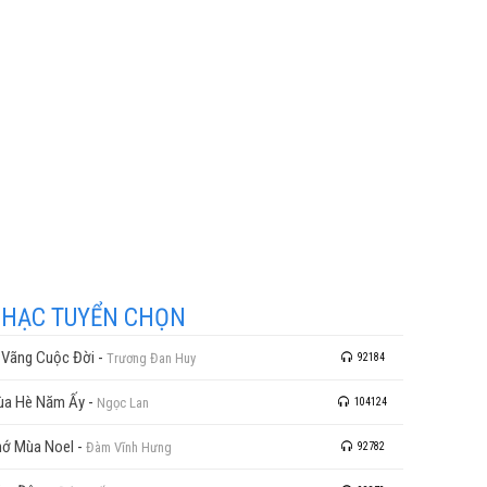
HẠC TUYỂN CHỌN
 Vãng Cuộc Đời
-
Trương Đan Huy
92184
ùa Hè Năm Ấy
-
Ngọc Lan
104124
ớ Mùa Noel
-
Đàm Vĩnh Hưng
92782