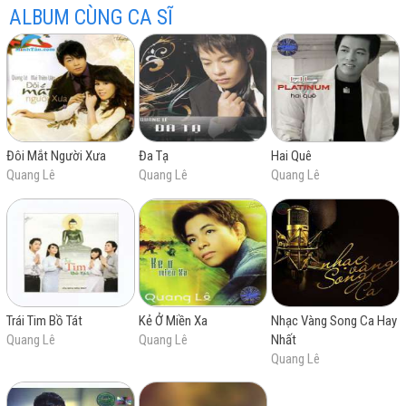
theo học nhạc từ năm lớp 9 đến năm thứ hai của đại
ALBUM CÙNG CA SĨ
Chúc người đẹp duyên lứa đôi
học khi gia đình chuyển sang sống ở California. Anh
Và xin đừng nhắc nhở đến tôi .
từng đoạt huy chương bạc trong một cuộc thi tài năng
trẻ tổ chức tại California.
Đôi Mắt Người Xưa
Đa Tạ
Hai Quê
Quang Lê
Quang Lê
Quang Lê
Trái Tim Bồ Tát
Kẻ Ở Miền Xa
Nhạc Vàng Song Ca Hay
Quang Lê
Quang Lê
Nhất
Quang Lê