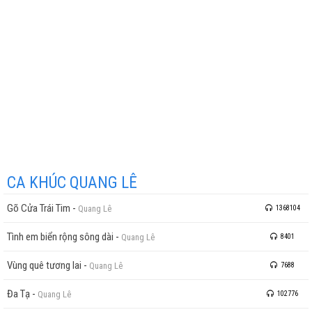
CA KHÚC QUANG LÊ
Gõ Cửa Trái Tim
-
Quang Lê
1368104
Tình em biển rộng sông dài
-
Quang Lê
8401
Vùng quê tương lai
-
Quang Lê
7688
Đa Tạ
-
Quang Lê
102776