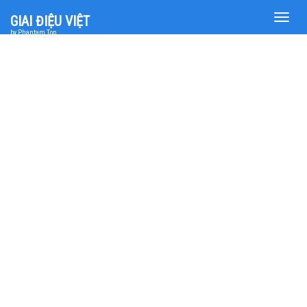
Toggle
GIAI ĐIỆU VIỆT
naviga
by Phantam Top