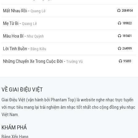
Mất Nhau Rồi
-
Quang Lê
2084954
Mẹ Từ Bi
-
Quang Lê
189822
Màu Hoa Bí
-
Như Quỳnh
185601
Lời Tình Buồn
-
Bằng Kiều
264999
Những Chuyến Xe Trong Cuộc Đời
-
Trường Vũ
95693
VỀ GIAI ĐIỆU VIỆT
Giai Điệu Việt (vận hành bởi Phantam Top) là website nghe nhạc trực tuyến
với mục tiêu mang lại trải nghiệm âm nhạc tốt nhất cho cộng đồng yêu nhạc
Việt Nam.
KHÁM PHÁ
Bảng Xếp Hạng