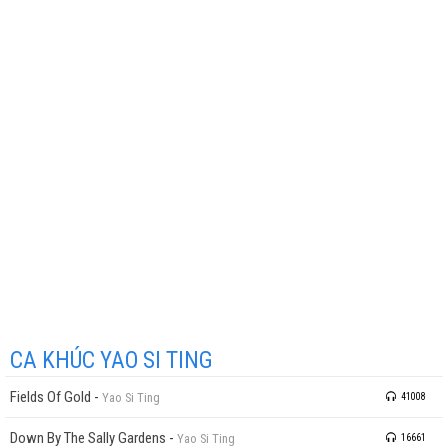
CA KHÚC YAO SI TING
Fields Of Gold
-
Yao Si Ting
41008
Down By The Sally Gardens
-
Yao Si Ting
16661