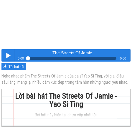
The Streets Of Jamie
0:00
0:00
Tải bài hát
The Streets Of Jamie
Nghe
Nghe nhạc phẩm The Streets Of Jamie của ca sĩ Yao Si Ting, với giai điệu
sâu lắng, mang lại nhiều cảm xúc đẹp trong tâm hồn những người yêu nhạc.
Lời bài hát The Streets Of Jamie -
Yao Si Ting
Bài hát này hiện tại chưa cập nhật lời.
trẻ