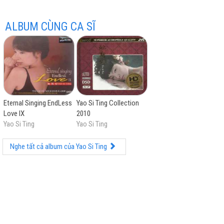
ALBUM CÙNG CA SĨ
hay
Eternal Singing EndLess
Yao Si Ting Collection
Love IX
2010
nhất
Yao Si Ting
Yao Si Ting
Nghe tất cả album của Yao Si Ting