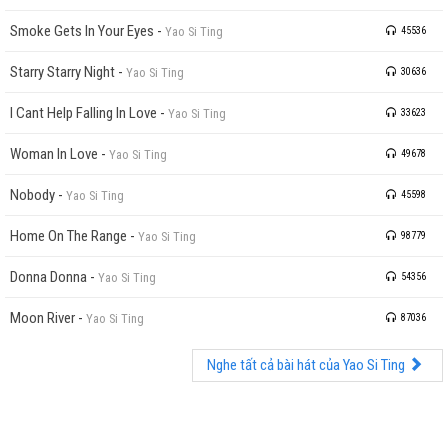
Smoke Gets In Your Eyes
-
Yao Si Ting
45536
Starry Starry Night
-
Yao Si Ting
30636
I Cant Help Falling In Love
-
Yao Si Ting
33623
Woman In Love
-
Yao Si Ting
49678
Nobody
-
Yao Si Ting
45598
Home On The Range
-
Yao Si Ting
98779
Donna Donna
-
Yao Si Ting
54356
Moon River
-
Yao Si Ting
87036
Nghe tất cả bài hát của Yao Si Ting