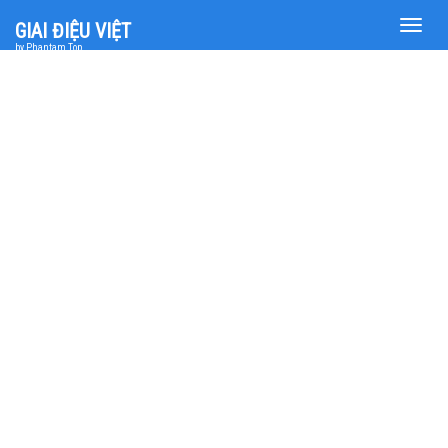
Toggle
GIAI ĐIỆU VIỆT
naviga
by Phantam Top