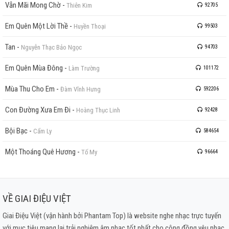
Vẫn Mãi Mong Chờ
-
Thiên Kim
92705
Em Quên Một Lời Thề
-
Huyền Thoại
99503
Tan
-
Nguyễn Thạc Bảo Ngọc
94703
Em Quên Mùa Đông
-
Làm Trường
101172
Mùa Thu Cho Em
-
Đàm Vĩnh Hưng
592206
Con Đường Xưa Em Đi
-
Hoàng Thục Linh
92428
Bội Bạc
-
Cẩm Ly
584654
Một Thoáng Quê Hương
-
Tố My
96664
VỀ GIAI ĐIỆU VIỆT
Giai Điệu Việt (vận hành bởi Phantam Top) là website nghe nhạc trực tuyến
với mục tiêu mang lại trải nghiệm âm nhạc tốt nhất cho cộng đồng yêu nhạc