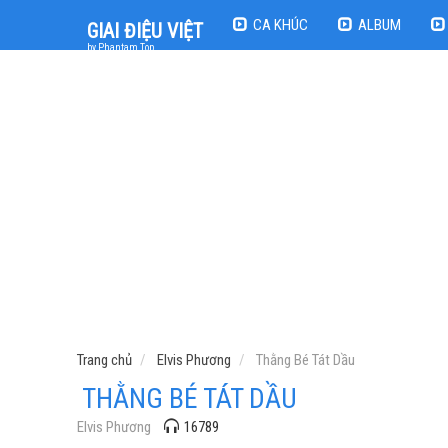
CA KHÚC
ALBUM
GIAI ĐIỆU VIỆT
by Phantam Top
Trang chủ
Elvis Phương
Thằng Bé Tát Dầu
THẰNG BÉ TÁT DẦU
Elvis Phương
16789