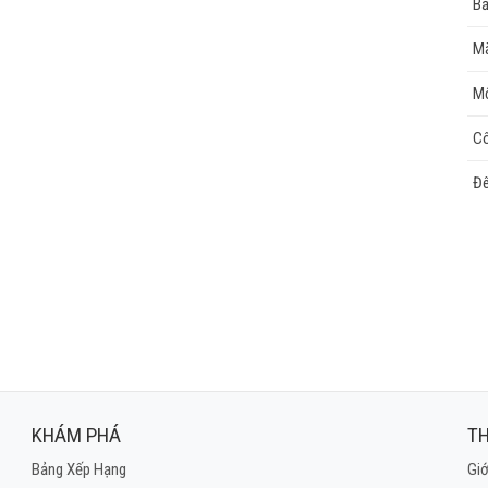
Bả
Mà
Mộ
C
Đ
KHÁM PHÁ
TH
Bảng Xếp Hạng
Giớ