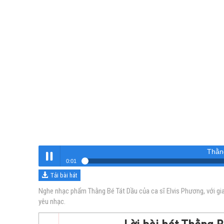
Thằn
0:01
Tải bài hát
Thằng Bé Tát Dầu
Nghe
Nghe nhạc phẩm Thằng Bé Tát Dầu của ca sĩ Elvis Phương, với gi
yêu nhạc.