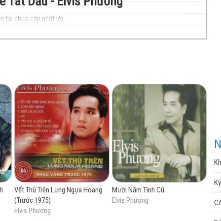
é Tát Dầu - Elvis Phương
n tại chưa cập nhật lời.
nhạc
cuộc
N
Kh
sống
Ký
h
Vết Thù Trên Lưng Ngựa Hoang
Mười Năm Tình Cũ
(Trước 1975)
Elvis Phương
Cò
Elvis Phương