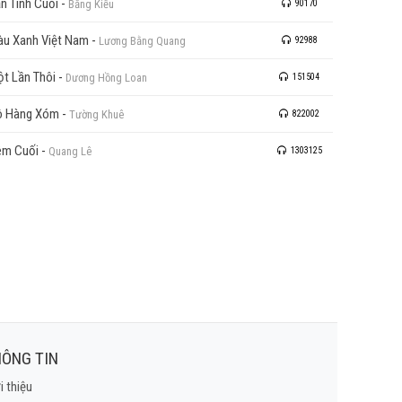
n Tình Cuối
-
Bằng Kiều
90170
u Xanh Việt Nam
-
Lương Bằng Quang
92988
t Lần Thôi
-
Dương Hồng Loan
151504
ô Hàng Xóm
-
Tường Khuê
822002
êm Cuối
-
Quang Lê
1303125
ÔNG TIN
i thiệu