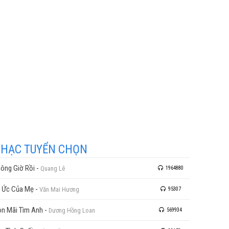
HẠC TUYỂN CHỌN
ông Giờ Rồi
-
Quang Lê
1964880
 Ức Của Mẹ
-
Văn Mai Hương
95307
n Mãi Tìm Anh
-
Dương Hồng Loan
569934