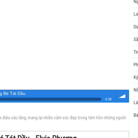
Ng
Li
Dù
Sầ
Tì
Ph
Kỷ
Nỗ
g Bé Tát Dầu
4:39
Lâ
Âm
Bà
ai điệu sâu lắng, mang lại nhiều cảm xúc đẹp trong tâm hồn những người