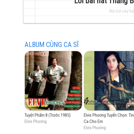
Lời bài hát Thằng B
Bài hát này hiệ
trẻ
ALBUM CÙNG CA SĨ
hay
nhất
Tuyệt Phẩm 8 (Trước 1985)
Elvis Phương Tuyển Chọn: Tìn
Elvis Phương
Ca Cho Em
Elvis Phương