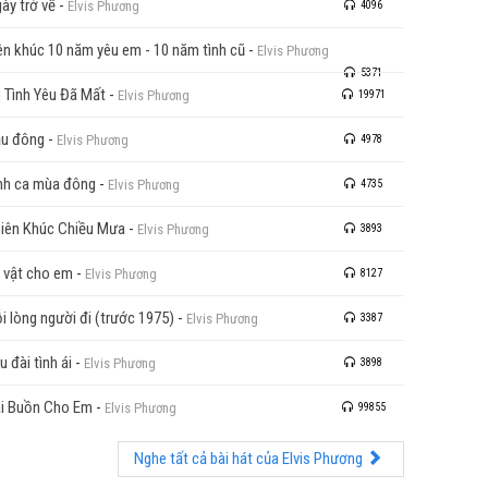
ày trở về
-
Elvis Phương
4096
ên khúc 10 năm yêu em - 10 năm tình cũ
-
Elvis Phương
5371
 Tình Yêu Đã Mất
-
Elvis Phương
19971
u đông
-
Elvis Phương
4978
nh ca mùa đông
-
Elvis Phương
4735
iên Khúc Chiều Mưa
-
Elvis Phương
3893
 vật cho em
-
Elvis Phương
8127
i lòng người đi (trước 1975)
-
Elvis Phương
3387
u đài tình ái
-
Elvis Phương
3898
i Buồn Cho Em
-
Elvis Phương
99855
Nghe tất cả bài hát của Elvis Phương