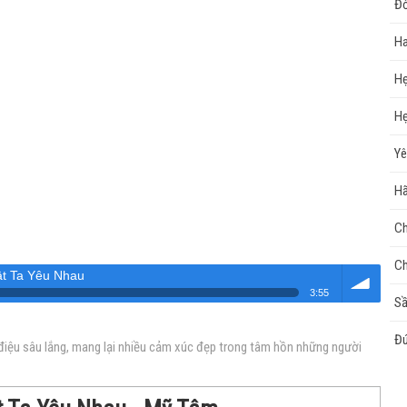
Đờ
Ha
Hẹ
Hẹ
Yê
Hã
Ch
Ch
t Ta Yêu Nhau
3:55
Sầ
Âm
Đú
điệu sâu lắng, mang lại nhiều cảm xúc đẹp trong tâm hồn những người