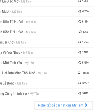
i Là Giấc Mơ
-
Mỹ Tâm
95302
i Mươi
-
Mỹ Tâm
62556
n Ước Từ Hư Vô
-
Mỹ Tâm
81394
n Ước Từ Hư Vô
-
Mỹ Tâm
5765
u Dại Khờ
-
Mỹ Tâm
96524
y Về Với Nhau
-
Mỹ Tâm
17329
o Một Tình Yêu
-
Mỹ Tâm
83216
ỉ Hai Đứa Mình Thôi Nhé
-
Mỹ Tâm
105547
u Lẻ Bóng
-
Mỹ Tâm
52277
ng Cũng Thành Sai
-
Mỹ Tâm
54812
Nghe tất cả bài hát của Mỹ Tâm