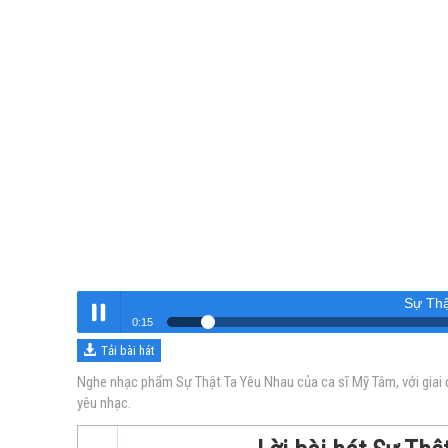
Sự Thậ
0:16
Tải bài hát
Sự Thật Ta Yêu Nhau
Nghe
Nghe nhạc phẩm Sự Thật Ta Yêu Nhau của ca sĩ Mỹ Tâm, với giai 
yêu nhạc.