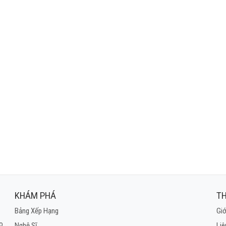
KHÁM PHÁ
TH
Bảng Xếp Hạng
Giớ
ho
Nghệ Sĩ
Liê