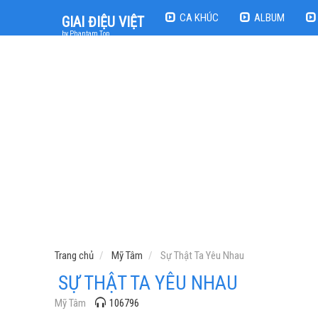
CA KHÚC
ALBUM
GIAI ĐIỆU VIỆT
by Phantam Top
Trang chủ
Mỹ Tâm
Sự Thật Ta Yêu Nhau
SỰ THẬT TA YÊU NHAU
Mỹ Tâm
106796