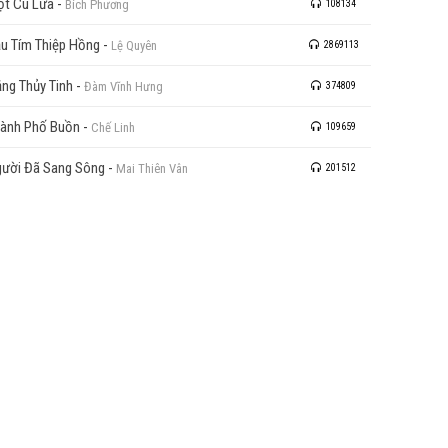
t Cú Lừa
-
Bích Phương
108134
u Tím Thiệp Hồng
-
Lệ Quyên
2869113
ng Thủy Tinh
-
Đàm Vĩnh Hưng
374809
ành Phố Buồn
-
Chế Linh
109659
ười Đã Sang Sông
-
Mai Thiên Vân
201512