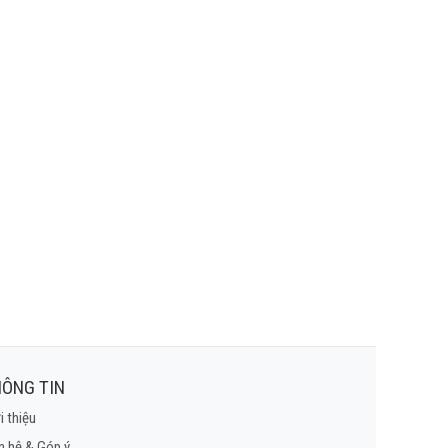
ÔNG TIN
i thiệu
n hệ & Góp ý