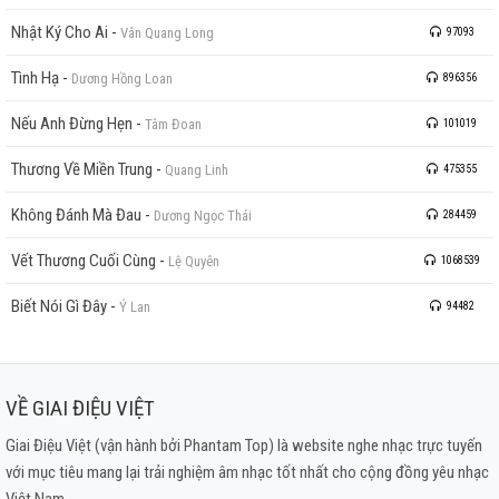
Nhật Ký Cho Ai
-
Vân Quang Long
97093
Tình Hạ
-
Dương Hồng Loan
896356
Nếu Anh Đừng Hẹn
-
Tâm Đoan
101019
Thương Về Miền Trung
-
Quang Linh
475355
Không Đánh Mà Đau
-
Dương Ngọc Thái
284459
Vết Thương Cuối Cùng
-
Lệ Quyên
1068539
Biết Nói Gì Đây
-
Ý Lan
94482
VỀ GIAI ĐIỆU VIỆT
Giai Điệu Việt (vận hành bởi Phantam Top) là website nghe nhạc trực tuyến
với mục tiêu mang lại trải nghiệm âm nhạc tốt nhất cho cộng đồng yêu nhạc
Việt Nam.