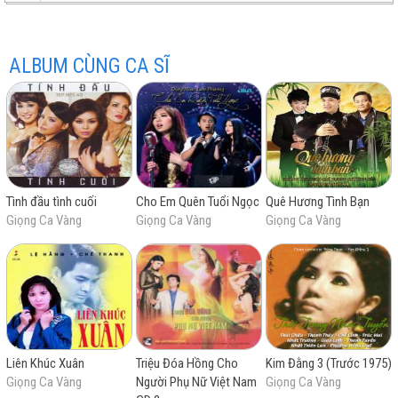
ALBUM CÙNG CA SĨ
hay
Tình đầu tình cuối
Cho Em Quên Tuổi Ngọc
Quê Hương Tình Bạn
nhất
Giọng Ca Vàng
Giọng Ca Vàng
Giọng Ca Vàng
Liên Khúc Xuân
Triệu Đóa Hồng Cho
Kim Đằng 3 (Trước 1975)
Giọng Ca Vàng
Người Phụ Nữ Việt Nam
Giọng Ca Vàng