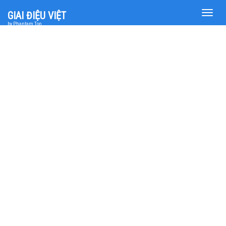
Toggle
GIAI ĐIỆU VIỆT
naviga
by Phantam Top