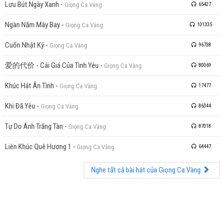
Lưu Bút Ngày Xanh
-
Giọng Ca Vàng
65427
Ngàn Năm Mây Bay
-
Giọng Ca Vàng
101335
Cuốn Nhật Ký
-
Giọng Ca Vàng
96738
爱的代价 - Cái Giá Của Tình Yêu
-
Giọng Ca Vàng
80069
Khúc Hát Ân Tình
-
Giọng Ca Vàng
17477
Khi Đã Yêu
-
Giọng Ca Vàng
86344
Tự Do Ánh Trăng Tàn
-
Giọng Ca Vàng
87018
Liên Khúc Quê Hương 1
-
Giọng Ca Vàng
64447
Nghe tất cả bài hát của Giọng Ca Vàng