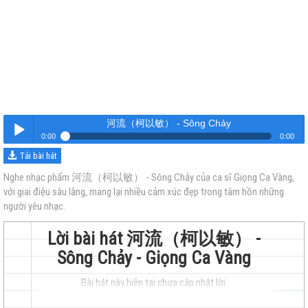
河流（柯以敏） - Sông Chảy
0:00
0:00
Tải bài hát
河流（柯以敏） - Sông Chảy
Nghe
Nghe nhạc phẩm 河流（柯以敏） - Sông Chảy của ca sĩ Giọng Ca Vàng,
với giai điệu sâu lắng, mang lại nhiều cảm xúc đẹp trong tâm hồn những
người yêu nhạc.
Lời bài hát 河流（柯以敏） -
Sông Chảy - Giọng Ca Vàng
trẻ
Bài hát này hiện tại chưa cập nhật lời.