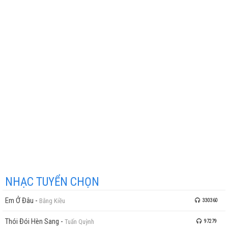
NHẠC TUYỂN CHỌN
Em Ở Đâu
-
Bằng Kiều
330360
Thói Đói Hèn Sang
-
Tuấn Quỳnh
97279