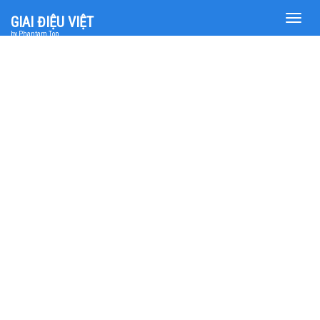
Toggle
GIAI ĐIỆU VIỆT
naviga
by Phantam Top