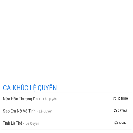
CA KHÚC LỆ QUYÊN
Nửa Hồn Thương Đau
-
Lệ Quyên
1055850
Sao Em Nỡ Vô Tình
-
Lệ Quyên
257467
Tình Là Thế
-
Lệ Quyên
55282