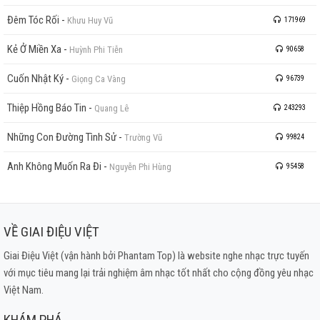
Đêm Tóc Rối
-
Khưu Huy Vũ
171969
Kẻ Ở Miền Xa
-
Huỳnh Phi Tiễn
90658
Cuốn Nhật Ký
-
Giọng Ca Vàng
96739
Thiệp Hồng Báo Tin
-
Quang Lê
243293
Những Con Đường Tình Sử
-
Trường Vũ
99824
Anh Không Muốn Ra Đi
-
Nguyễn Phi Hùng
95458
VỀ GIAI ĐIỆU VIỆT
Giai Điệu Việt (vận hành bởi Phantam Top) là website nghe nhạc trực tuyến
với mục tiêu mang lại trải nghiệm âm nhạc tốt nhất cho cộng đồng yêu nhạc
Việt Nam.
KHÁM PHÁ