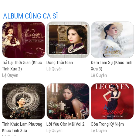
ALBUM CÙNG CA SĨ
hay
Trả Lại Thời Gian (Khúc
Dòng Thời Gian
Đêm Tâm Sự (Khúc Tình
Tình Xưa 2)
Lệ Quyên
Xưa 3)
nhất
Lệ Quyên
Lệ Quyên
Tình Khúc Lam Phương
Lời Yêu Còn Mãi Vol 2
Còn Trong Kỷ Niệm
Khúc Tình Xưa
Lệ Quyên
Lệ Quyên