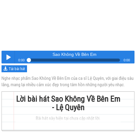
Sao Không Về Bên Em
0:00
0:00
Tải bài hát
Sao Không Về Bên Em
Nghe
Nghe nhạc phẩm Sao Không Về Bên Em của ca sĩ Lệ Quyên, với giai điệu sâu
lắng, mang lại nhiều cảm xúc đẹp trong tâm hồn những người yêu nhạc.
Lời bài hát Sao Không Về Bên Em
- Lệ Quyên
Bài hát này hiện tại chưa cập nhật lời.
trẻ