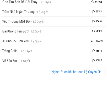
Con Tim Anh Đã Đổi Thay
-
Lệ Quyên
667073
Trăm Nhớ Ngàn Thương
-
Lệ Quyên
65193
Yêu Thương Một Đời
-
Lệ Quyên
95669
Bài Không Tên Số 3
-
Lệ Quyên
71989
Ai Cho Tôi Tình Yêu
-
Lệ Quyên
1962391
Trăng Chiều
-
Lệ Quyên
78346
Về Bên Em
-
Lệ Quyên
30897
Nghe tất cả bài hát của Lệ Quyên