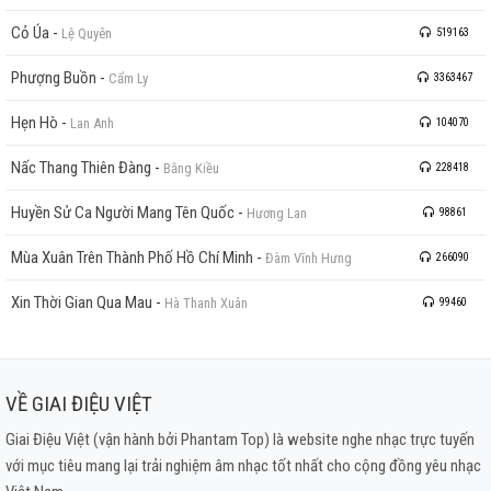
Cỏ Úa
-
Lệ Quyên
519163
Phượng Buồn
-
Cẩm Ly
3363467
Hẹn Hò
-
Lan Anh
104070
Nấc Thang Thiên Đàng
-
Bằng Kiều
228418
Huyền Sử Ca Người Mang Tên Quốc
-
Hương Lan
98861
Mùa Xuân Trên Thành Phố Hồ Chí Minh
-
Đàm Vĩnh Hưng
266090
Xin Thời Gian Qua Mau
-
Hà Thanh Xuân
99460
VỀ GIAI ĐIỆU VIỆT
Giai Điệu Việt (vận hành bởi Phantam Top) là website nghe nhạc trực tuyến
với mục tiêu mang lại trải nghiệm âm nhạc tốt nhất cho cộng đồng yêu nhạc