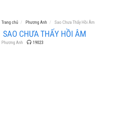
Trang chủ
Phương Anh
Sao Chưa Thấy Hồi Âm
SAO CHƯA THẤY HỒI ÂM
Phương Anh
19023