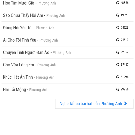
Hoa Tím Mười Giờ
-
Phương Anh
48356
Sao Chưa Thấy Hồi Âm
-
Phương Anh
19023
Đừng Nói Yêu Tôi
-
Phương Anh
74528
Ai Cho Tôi Tình Yêu
-
Phương Anh
76312
Chuyện Tình Người Đan Áo
-
Phương Anh
92352
Cho Vừa Lòng Em
-
Phương Anh
37467
Khúc Hát Ân Tình
-
Phương Anh
31996
Hai Lối Mộng
-
Phương Anh
29266
Nghe tất cả bài hát của Phương Anh