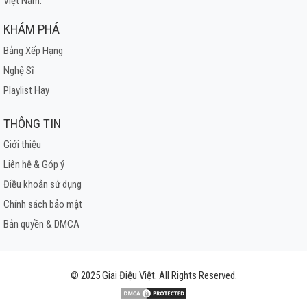
Việt Nam.
KHÁM PHÁ
Bảng Xếp Hạng
Nghệ Sĩ
Playlist Hay
THÔNG TIN
Giới thiệu
Liên hệ & Góp ý
Điều khoản sử dụng
Chính sách bảo mật
Bản quyền & DMCA
© 2025 Giai Điệu Việt. All Rights Reserved.