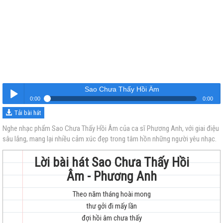
Sao Chưa Thấy Hồi Âm
0:00
0:00
Tải bài hát
Sao Chưa Thấy Hồi Âm
Nghe
Nghe nhạc phẩm Sao Chưa Thấy Hồi Âm của ca sĩ Phương Anh, với giai điệu
sâu lắng, mang lại nhiều cảm xúc đẹp trong tâm hồn những người yêu nhạc.
Lời bài hát Sao Chưa Thấy Hồi
Âm - Phương Anh
Theo năm tháng hoài mong
trẻ
thư gởi đi mấy lần
đợi hồi âm chưa thấy