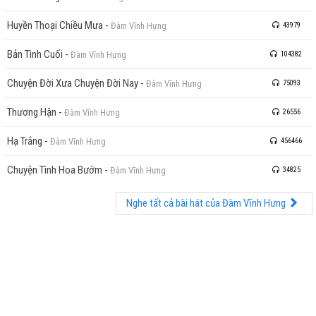
Huyền Thoại Chiều Mưa
-
Đàm Vĩnh Hưng
43979
Bản Tình Cuối
-
Đàm Vĩnh Hưng
104382
Chuyện Đời Xưa Chuyện Đời Nay
-
Đàm Vĩnh Hưng
75093
Thương Hận
-
Đàm Vĩnh Hưng
26556
Hạ Trắng
-
Đàm Vĩnh Hưng
456466
Chuyện Tình Hoa Bướm
-
Đàm Vĩnh Hưng
34825
Nghe tất cả bài hát của Đàm Vĩnh Hưng