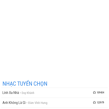
NHẠC TUYỂN CHỌN
Lính Xa Nhà
-
Duy Khánh
109434
Anh Không Là Gì
-
Đàm Vĩnh Hưng
123979