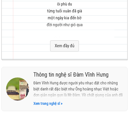
ôi phù du
từng tuổi xuân đã già
một ngày kia đến bờ
đời người như gió qua
hay
Không còn ai
đường về ôi quá dài
Xem đầy đủ
những đêm xa người
chén rượu cay
một đời tôi uống hoài
nhất
trả lại từng tin vui
Thông tin nghệ sĩ Đàm Vĩnh Hưng
cho nhân gian chờ đợi
Đàm Vĩnh Hưng được người yêu nhạc đặt cho những
biệt danh rất đặc biệt như Ông hoàng nhạc Việt hoặc
Về ngồi trong những ngày
đơn giản ngắn gọn là Mr Đàm. Về chất giọng của anh đã
nhìn từng hôm nắng ngời
có nhiều cuộc bình luân nổ ra và gần như chưa bao giờ
Xem trang nghệ sĩ »
kết thúc. Có người nói anh hát dễ nghe, dễ nhớ; nhưng
nhìn từng khi mưa bay
cũng có người nói giọng anh khàn khàn, không có gì
có những ai xa đời quay về lại
đặc biệt.
về lại nơi cuối trời
làm mây trôi