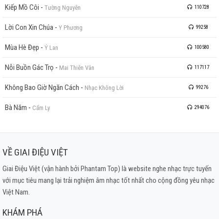
Kiếp Mồ Côi
-
Tường Nguyên
110728
Lời Con Xin Chúa
-
Y Phương
99258
Mùa Hè Đẹp
-
Ý Lan
100580
Nỗi Buồn Gác Trọ
-
Mai Thiên Vân
117117
Không Bao Giờ Ngăn Cách
-
Nhạc Không Lời
99276
Bà Năm
-
Cẩm Ly
294076
VỀ GIAI ĐIỆU VIỆT
Giai Điệu Việt (vận hành bởi Phantam Top) là website nghe nhạc trực tuyến
với mục tiêu mang lại trải nghiệm âm nhạc tốt nhất cho cộng đồng yêu nhạc
Việt Nam.
KHÁM PHÁ