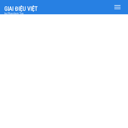
Toggle
GIAI ĐIỆU VIỆT
naviga
by Phantam Top