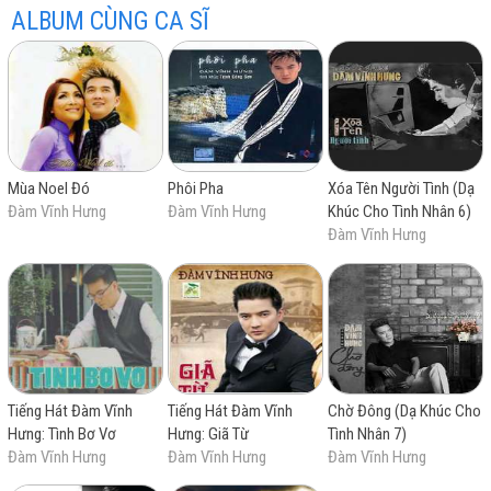
Cá nhân tôi thấy anh có một chất giọng tự sự, phải có
ALBUM CÙNG CA SĨ
tâm trạng thì nghe nhạc anh mới ngấm được. Một tách
Thôi về đi
cà phê, một góc quán ngồi nhâm nhi nhạc Đàm thì còn
đường trần đâu có gì
gì hơn. Tiengca.com sẽ cố gắng đăng tải những album
nhạc chất lượng cao của anh Đàm lên trong thời gian
tóc xanh mấy mùa
sắp tới.
có nhiều khi
từ vườn khuya bước về
bàn chân ai rất nhẹ
Mùa Noel Đó
Phôi Pha
Xóa Tên Người Tình (Dạ
tựa hồn những năm xưa.
Đàm Vĩnh Hưng
Đàm Vĩnh Hưng
Khúc Cho Tình Nhân 6)
Đàm Vĩnh Hưng
Tiếng Hát Đàm Vĩnh
Tiếng Hát Đàm Vĩnh
Chờ Đông (Dạ Khúc Cho
Hưng: Tình Bơ Vơ
Hưng: Giã Từ
Tình Nhân 7)
Đàm Vĩnh Hưng
Đàm Vĩnh Hưng
Đàm Vĩnh Hưng