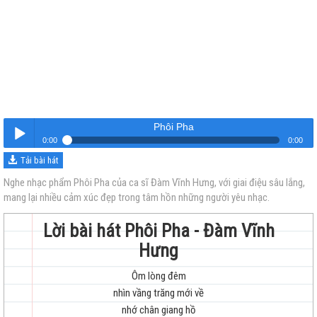
Phôi Pha
0:00
0:00
Tải bài hát
Phôi Pha
Nghe
Nghe nhạc phẩm Phôi Pha của ca sĩ Đàm Vĩnh Hưng, với giai điệu sâu lắng,
mang lại nhiều cảm xúc đẹp trong tâm hồn những người yêu nhạc.
Lời bài hát Phôi Pha - Đàm Vĩnh
Hưng
Ôm lòng đêm
trẻ
nhìn vầng trăng mới về
nhớ chân giang hồ