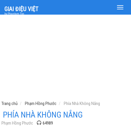
Toggle
GIAI ĐIỆU VIỆT
naviga
by Phantam Top
Trang chủ
Phạm Hồng Phước
Phía Nhà Không Nắng
PHÍA NHÀ KHÔNG NẮNG
Phạm Hồng Phước
64989