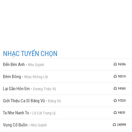
NHẠC TUYỂN CHỌN
Đến Bên Anh
-
Như Quỳnh
96186
Đêm Đông
-
Nhạc Không Lời
93314
Lại Gần Hôn Em
-
Dương Triệu Vũ
94565
Giới Thiệu Ca Sĩ Đăng Vũ
-
Đăng Vũ
97224
Ta Nhe Nanh To
-
Lê Cát Trọng Lý
94351
Vọng Cổ Buồn
-
Như Quỳnh
243999