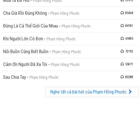
Mùa Ta Đã Yêu
-
Phạm Hồng Phước
39913
Cha Già Rồi Đúng Không
-
Phạm Hồng Phước
85464
Đừng Là Cả Thế Giới Của Nhau
-
Phạm Hồng Phước
84181
Khi Người Lớn Cô Đơn
-
Phạm Hồng Phước
61885
Nỗi Buồn Cũng Biết Buồn
-
Phạm Hồng Phước
72192
Cảm Ơn Người Đã Xa Tôi
-
Phạm Hồng Phước
55071
Sau Chia Tay
-
Phạm Hồng Phước
82288
Nghe tất cả bài hát của Phạm Hồng Phước