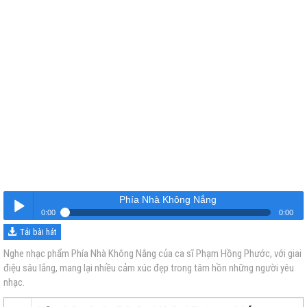
Phía Nhà Không Nắng
0:00
0:00
Tải bài hát
Phía Nhà Không Nắng
Nghe
Nghe nhạc phẩm Phía Nhà Không Nắng của ca sĩ Phạm Hồng Phước, với giai
điệu sâu lắng, mang lại nhiều cảm xúc đẹp trong tâm hồn những người yêu
nhạc.