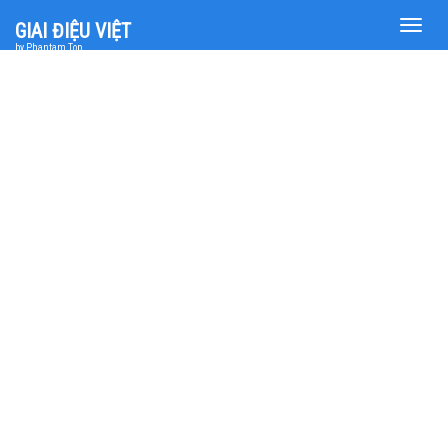
Toggle
GIAI ĐIỆU VIỆT
naviga
by Phantam Top