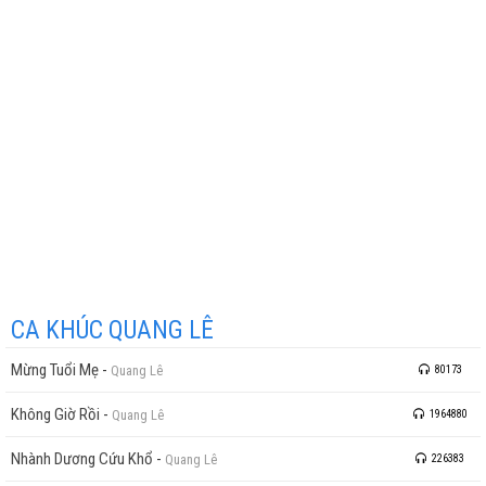
CA KHÚC QUANG LÊ
Mừng Tuổi Mẹ
-
Quang Lê
80173
Không Giờ Rồi
-
Quang Lê
1964880
Nhành Dương Cứu Khổ
-
Quang Lê
226383