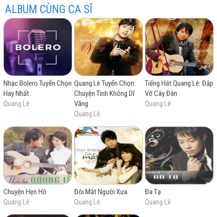
theo học nhạc từ năm lớp 9 đến năm thứ hai của đại
ALBUM CÙNG CA SĨ
học khi gia đình chuyển sang sống ở California. Anh
từng đoạt huy chương bạc trong một cuộc thi tài năng
trẻ tổ chức tại California.
Nhạc Bolero Tuyển Chọn
Quang Lê Tuyển Chọn:
Tiếng Hát Quang Lê: Đập
Hay Nhất
Chuyện Tình Không Dĩ
Vỡ Cây Đàn
Quang Lê
Vãng
Quang Lê
Quang Lê
Chuyện Hẹn Hò
Đôi Mắt Người Xưa
Đa Tạ
Quang Lê
Quang Lê
Quang Lê