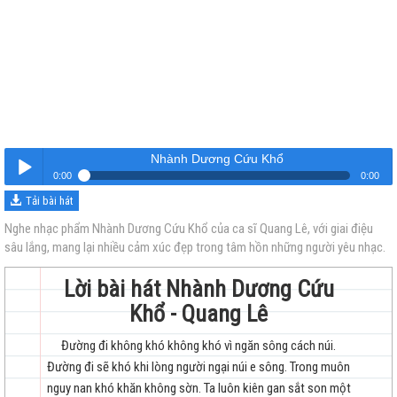
Nhành Dương Cứu Khổ
0:00
0:00
Tải bài hát
Nhành Dương Cứu Khổ
Nghe
Nghe nhạc phẩm Nhành Dương Cứu Khổ của ca sĩ Quang Lê, với giai điệu
sâu lắng, mang lại nhiều cảm xúc đẹp trong tâm hồn những người yêu nhạc.
Lời bài hát Nhành Dương Cứu
Khổ - Quang Lê
Đường đi không khó không khó vì ngăn sông cách núi.
trẻ
Đường đi sẽ khó khi lòng người ngại núi e sông. Trong muôn
nguy nan khó khăn không sờn. Ta luôn kiên gan sắt son một