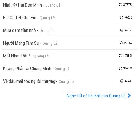
Nhật Ký Hai Đứa Mình
-
Quang Lê
375782
Bài Ca Tết Cho Em
-
Quang Lê
76205
Mưa đêm tỉnh nhỏ
-
Quang Lê
4232
Người Mang Tâm Sự
-
Quang Lê
20167
Mất Nhau Rồi 2
-
Quang Lê
176898
Không Phải Tại Chúng Mình
-
Quang Lê
352269
Về đâu mái tóc người thương
-
Quang Lê
6944
Nghe tất cả bài hát của Quang Lê