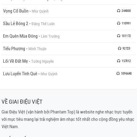
Vọng Cổ Buồn
-
Như Quỳnh
244000
Sầu Lẻ Bóng 2
-
Đặng Thế Luân
110991
Em Quên Mùa Đông
-
Làm Trường
101172
Tiểu Phương
-
Minh Thuận
92723
Lối Về Đất Mẹ
-
Tường Nguyên
157012
Lưu Luyến Tình Quê
-
Như Quỳnh
1096640
VỀ GIAI ĐIỆU VIỆT
Giai Điệu Việt (vận hành bởi Phantam Top) là website nghe nhạc trực tuyến
với mục tiêu mang lại trải nghiệm âm nhạc tốt nhất cho cộng đồng yêu nhạc
Việt Nam.