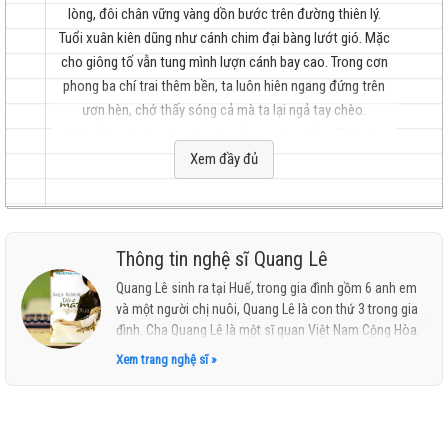
lòng, đôi chân vững vàng dồn bước trên đường thiên lý.
Tuổi xuân kiên dũng như cánh chim đại bàng lướt gió. Mặc
cho giông tố vẫn tung mình lượn cánh bay cao. Trong cơn
phong ba chí trai thêm bền, ta luôn hiên ngang đứng trên
hay
ươn hèn, chớ thấy sóng cả mà ta lại ngả tay chèo.
Nhìn đèo núi cheo leo lòng ta vẫn cao hơn đèo. Tình yêu
mạch sống trong ta như sương nắng ban mai trên hoa hồng
Xem đầy đủ
thắm. Làng quê đồng lúa reo vui, dòng suối mát trong thơm
lành. Hòa chung nhịp sống yêu thương, như tia nắng mặt trời
sưởi ấm quê hương.
nhất
Thông tin nghệ sĩ Quang Lê
Quang Lê sinh ra tại Huế, trong gia đình gồm 6 anh em
và một người chị nuôi, Quang Lê là con thứ 3 trong gia
đình. Cha Quang Lê là một sĩ quan Việt Nam Cộng Hòa.
Đầu những năm 1990, Quang Lê theo gia đình sang
Xem trang nghệ sĩ »
định cư tại bang Missouri, Mỹ. Hiện nay Quang Lê sống
cùng gia đình ở Los Angeles. Say mê ca hát từ nhỏ và
niềm say mê đó đã cho Quang Lê những cơ hội để đi
đến con đường ca hát. Quang Lê được cha mẹ cho