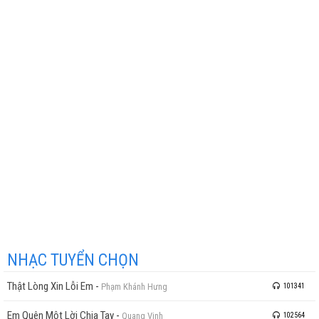
NHẠC TUYỂN CHỌN
Thật Lòng Xin Lỗi Em
-
Phạm Khánh Hưng
101341
Em Quên Một Lời Chia Tay
-
Quang Vinh
102564