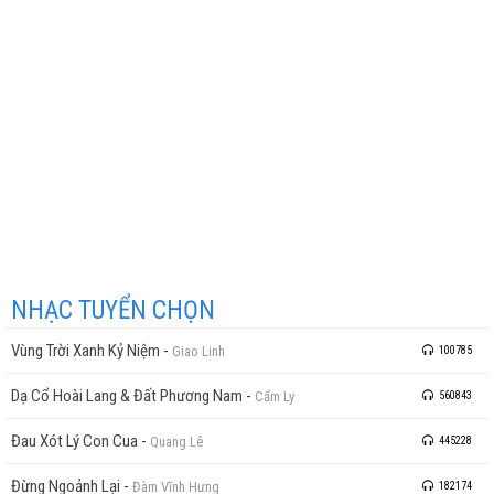
NHẠC TUYỂN CHỌN
Vùng Trời Xanh Kỷ Niệm
-
Giao Linh
100785
Dạ Cổ Hoài Lang & Đất Phương Nam
-
Cẩm Ly
560843
Đau Xót Lý Con Cua
-
Quang Lê
445228
Đừng Ngoảnh Lại
-
Đàm Vĩnh Hưng
182174