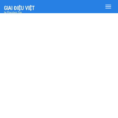
Toggle
GIAI ĐIỆU VIỆT
naviga
by Phantam Top