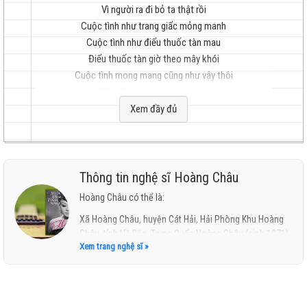
Vì người ra đi bỏ ta thật rồi
Cuộc tình như trang giấc mỏng manh
Cuộc tình như điếu thuốc tàn mau
Điếu thuốc tàn giờ theo mây khói
hay
Cuộc tình mong mang cũng như vậy thôi
Hãy biết gì một khi trắng tay
Bạn thân quanh ta cũng xa ta rồi
Xem đầy đủ
Cuộc đời không ai biết ngày mai
Cuộc đời mau đổi trắng thành đen
nhất
Chẳng còn gì vì ta đã đau thật đau
Thông tin nghệ sĩ Hoàng Châu
Khi người ta đã quay gót đi
Hoàng Châu có thể là:
Nuối tiếc chi cuộc tình giờ đây đã hết
Xã Hoàng Châu, huyện Cát Hải, Hải Phòng Khu Hoàng
Bởi vì em không yêu thật lòng
Châu, tỉnh Hồ Bắc, Trung Quốc Hoàng Châu (sinh 1971),
Đến bây giờ nhận ra đời quá xót xa
Xem trang nghệ sĩ »
nữ ca sĩ Việt Nam
Vì bên cạnh ta quay lưng ngoảnh mặt
Sống trên đời nhiều khi cũng phải nghĩ đến
Chữ tình chữ nghĩa, đừng quên đi.