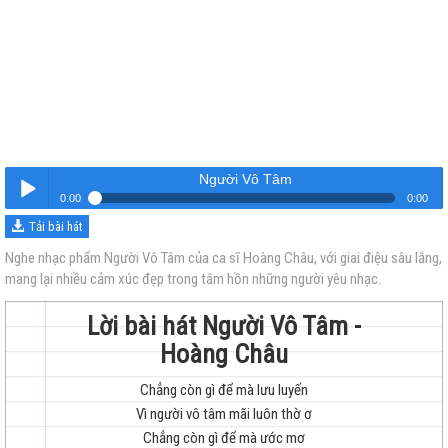
Người Vô Tâm
0:00
0:00
Tải bài hát
Người Vô Tâm
Nghe
Nghe nhạc phẩm Người Vô Tâm của ca sĩ Hoàng Châu, với giai điệu sâu lắng,
mang lại nhiều cảm xúc đẹp trong tâm hồn những người yêu nhạc.
Lời bài hát Người Vô Tâm -
Hoàng Châu
Chẳng còn gì để mà lưu luyến
trẻ
Vì người vô tâm mãi luôn thờ ơ
Chẳng còn gì để mà ước mơ