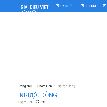
CA KHÚC
ALBUM
GIAI ĐIỆU VIỆT
by Phantam Top
Trang chủ
Phạm Lịch
Ngược Dòng
NGƯỢC DÒNG
Phạm Lịch
598