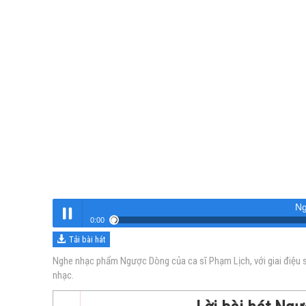
N
0:00
Tải bài hát
Ngược Dòng
Nghe
Nghe nhạc phẩm Ngược Dòng của ca sĩ Phạm Lịch, với giai điệu 
nhạc.