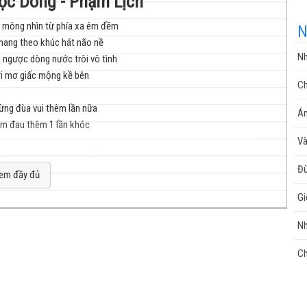
ược Dòng - Phạm Lịch
 mông nhìn từ phía xa êm đềm
N
ang theo khúc hát não nề
nhạc
N
ngược dòng nước trôi vô tình
i mơ giấc mộng kề bên
Ch
đừng đùa vui thêm lần nữa
Án
 tim đau thêm 1 lần khóc
V
cuộc
ường lạc nhau ko tìm thấy
Đừ
nh tâm trí mình mờ đi
em đầy đủ
Gi
trôi theo dòng nhờ nước cuốn
 trời làm trái tim
Nh
tâm nghỉ ngơi
sống
Ch
hông khóc thầm
oi vẫn thấy lòng mình chơi vơi