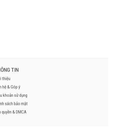
ÔNG TIN
i thiệu
n hệ & Góp ý
u khoản sử dụng
ính sách bảo mật
n quyền & DMCA