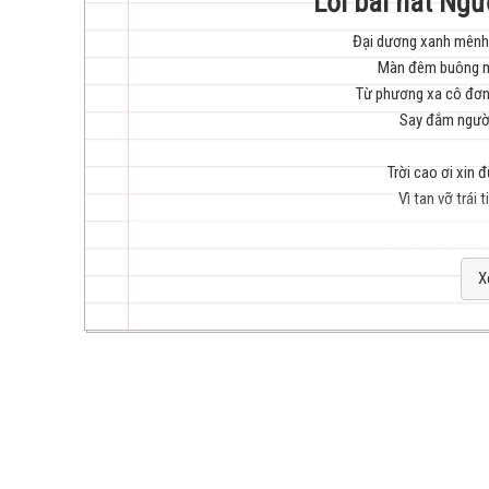
Lời bài hát Ng
Đại dương xanh mênh
Màn đêm buông m
trẻ
Từ phương xa cô đơn 
Say đắm ngườ
Trời cao ơi xin 
Vì tan vỡ trái
hay
Sợ chia ly đôi đ
Tan bóng hì
X
Thà vẫn cứ một mình 
Tới chân
Yên 
nhất
Thôi k
Vì giữa chốn đông ngừ