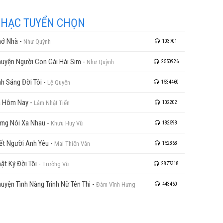
HẠC TUYỂN CHỌN
hớ Nhà
-
Như Quỳnh
103701
uyện Người Con Gái Hái Sim
-
Như Quỳnh
2550926
h Sáng Đời Tôi
-
Lệ Quyên
1534460
à Hôm Nay
-
Lâm Nhật Tiến
102202
ng Nói Xa Nhau
-
Khưu Huy Vũ
182598
ết Người Anh Yêu
-
Mai Thiên Vân
152363
ật Ký Đời Tôi
-
Trường Vũ
2877318
uyện Tình Nàng Trinh Nữ Tên Thi
-
Đàm Vĩnh Hưng
443460