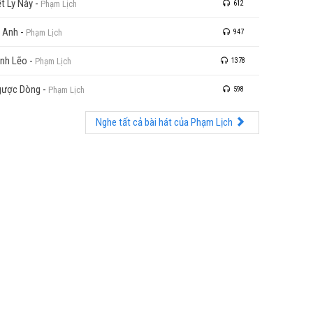
t Ly Này
-
Phạm Lịch
612
 Anh
-
Phạm Lịch
947
nh Lẽo
-
Phạm Lịch
1378
gược Dòng
-
Phạm Lịch
598
Nghe tất cả bài hát của Phạm Lịch