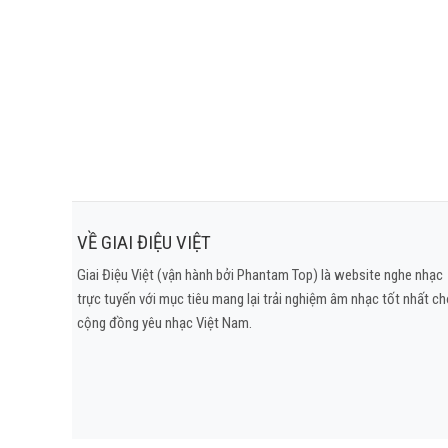
Khô
Không m
Thư
Cho đắ
VỀ GIAI ĐIỆU VIỆT
Giai Điệu Việt (vận hành bởi Phantam Top) là website nghe nhạc
trực tuyến với mục tiêu mang lại trải nghiệm âm nhạc tốt nhất c
cộng đồng yêu nhạc Việt Nam.