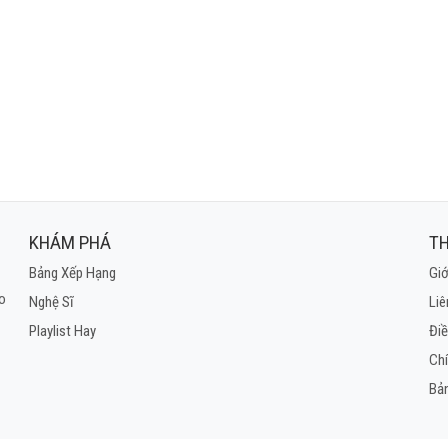
ng vướng bận
uốn thuộc về ai
ơng nhớ này
m chìm biển sâu
KHÁM PHÁ
TH
Bảng Xếp Hạng
Giớ
ho
Nghệ Sĩ
Liê
Playlist Hay
Điề
Ch
Bả