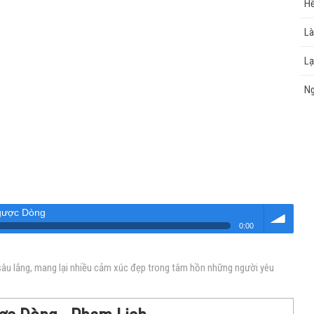
Hế
Là
Lạ
N
gược Dòng
0:00
Âm
sâu lắng, mang lại nhiều cảm xúc đẹp trong tâm hồn những người yêu