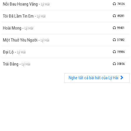
Nỗi Đau Hoang Vắng
-
Lý Hải
74126
Tôi Đã Lầm Tin Em
-
Lý Hải
49281
Hoài Mong
-
Lý Hải
99401
Một Thuở Yêu Người
-
Lý Hải
37582
Đại Lộ
-
Lý Hải
19986
Trái Đắng
-
Lý Hải
35856
Nghe tất cả bài hát của Lý Hải