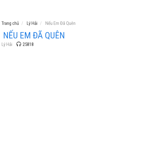
Trang chủ
Lý Hải
Nếu Em Đã Quên
NẾU EM ĐÃ QUÊN
Lý Hải
25818