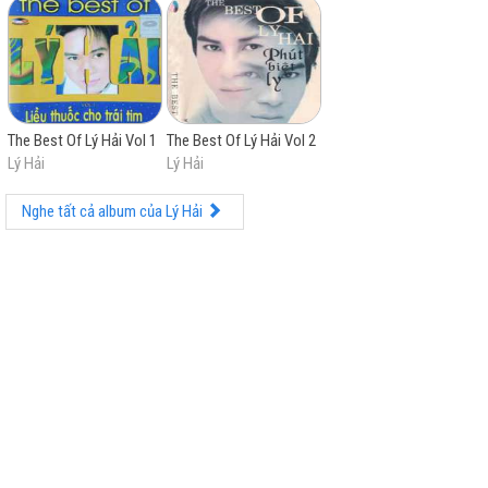
Thương hiệu khi ra mắt lần đầu vào năm 2015 đã giúp
ông thành công thu về hơn 1 nghìn tỷ VND và những
phần phim do ông thực hiện cũng thường nhận được
hầu hết những lời khen ngợi từ giới chuyên môn.
The Best Of Lý Hải Vol 1
The Best Of Lý Hải Vol 2
Lý Hải
Lý Hải
Nghe tất cả album của Lý Hải