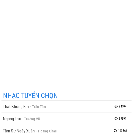
NHẠC TUYỂN CHỌN
Thật Không Em
-
Trần Tâm
94594
Ngang Trái
-
Trường Vũ
97891
Tâm Sự Ngày Xuân
-
Hoàng Châu
100568