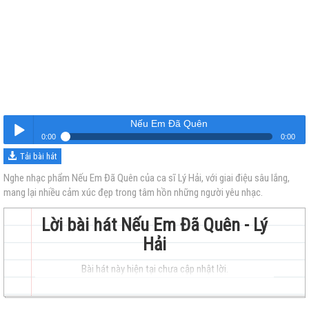
Nếu Em Đã Quên
0:00
0:00
Tải bài hát
Nếu Em Đã Quên
Nghe
Nghe nhạc phẩm Nếu Em Đã Quên của ca sĩ Lý Hải, với giai điệu sâu lắng,
mang lại nhiều cảm xúc đẹp trong tâm hồn những người yêu nhạc.
Lời bài hát Nếu Em Đã Quên - Lý
Hải
Bài hát này hiện tại chưa cập nhật lời.
trẻ