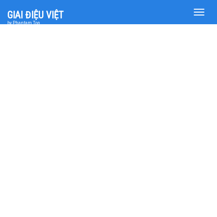
Toggle
GIAI ĐIỆU VIỆT
naviga
by Phantam Top