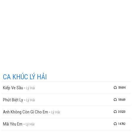
CA KHÚC LÝ HẢI
Kiếp Ve Sầu
-
Lý Hải
59694
Phút Biệt Ly
-
Lý Hải
18669
Anh Không Còn Gì Cho Em
-
Lý Hải
35520
Mãi Yêu Em
-
Lý Hải
14782