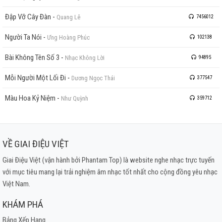
Đập Vỡ Cây Đàn
-
Quang Lê
7456012
Người Ta Nói
-
Ưng Hoàng Phúc
102138
Bài Không Tên Số 3
-
Nhạc Không Lời
94895
Mỗi Người Một Lối Đi
-
Dương Ngọc Thái
377547
Màu Hoa Kỷ Niệm
-
Như Quỳnh
359712
VỀ GIAI ĐIỆU VIỆT
Giai Điệu Việt (vận hành bởi Phantam Top) là website nghe nhạc trực tuyến
với mục tiêu mang lại trải nghiệm âm nhạc tốt nhất cho cộng đồng yêu nhạc
Việt Nam.
KHÁM PHÁ
Bảng Xếp Hạng