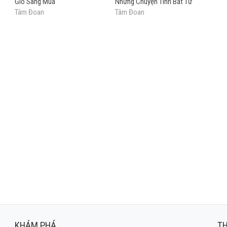
Gió Sang Mùa
Những Chuyện Tình Bất Tử
Tâm Đoan
Tâm Đoan
KHÁM PHÁ
TH