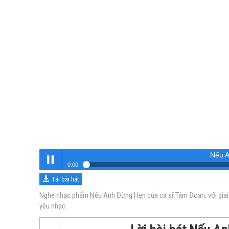
Nếu 
0:01
Tải bài hát
Nếu Anh Đừng Hẹn
Nghe
Nghe nhạc phẩm Nếu Anh Đừng Hẹn của ca sĩ Tâm Đoan, với giai 
yêu nhạc.