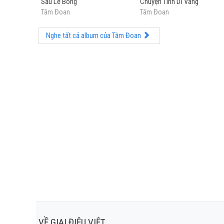
Sầu Lẻ Bóng
Chuyện Tình Dĩ Vãng
Tâm Đoan
Tâm Đoan
Nghe tất cả album của Tâm Đoan
VỀ GIAI ĐIỆU VIỆT