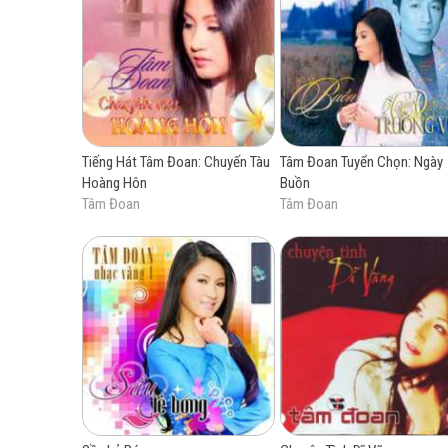
Một người đêm th
Còn gì cho nha
Khắc gh
Tiếng Hát Tâm Đoan: Chuyến Tàu
Tâm Đoan Tuyển Chọn: Ngày
Tiếc thay rằng th
Hoàng Hôn
Buồn
Lỡ xa rồi tình
Tâm Đoan
Tâm Đoan
Đã thương nhau
Một người đêm th
Còn gì cho nha
Khắc gh