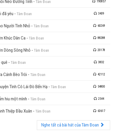
ối Nẻo Đường Tình
-
Tâm Đoan
190857
i đã yêu
-
Tâm Đoan
3409
o Người Tình Nhỏ
-
Tâm Đoan
60269
ên Khúc Dân Ca
-
Tâm Đoan
88288
ên Dòng Sông Nhỏ
-
Tâm Đoan
20178
 quê
-
Tâm Đoan
3832
a Cánh Bèo Trôi
-
Tâm Đoan
42112
uyện Tình Cô Lái Đò Bến Hạ
-
Tâm Đoan
54800
m hiu một mình
-
Tâm Đoan
2544
nh Thiệp Đầu Xuân
-
Tâm Đoan
63617
Nghe tất cả bài hát của Tâm Đoan