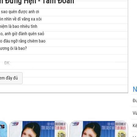
nh Đừng Hẹn - Tâm Đoan
m sao quên được anh ơi
 nhìn về dĩ vãng xa xôi
nhạc
iệm là bao nhiêu tình
o, anh giờ đành quên saỏ
o đâu ngỡ rằng chiêm bao
ương ôi là bao?
ĐK:
cuộc
 từ chiều phai cuối trời
i nắm tay em buồn khẽ nói
em đầy đủ
 mãi suốt đời nghe anh
N
vơi và màu hoa sẽ phai
g nhạt màu như nắng mai
Đư
ẹp như ước mơ
sống
Vù
ời gian không ngủ trên môi
Kẽ
 trường sẽ trắng như vôi
 rồi thì quên sao đành