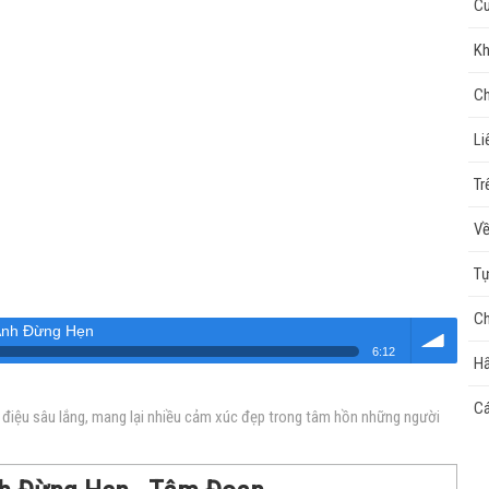
Cu
Kh
Ch
Li
Tr
Về
Tự
Ch
Anh Đừng Hẹn
6:12
Hẩ
Âm
Cá
điệu sâu lắng, mang lại nhiều cảm xúc đẹp trong tâm hồn những người