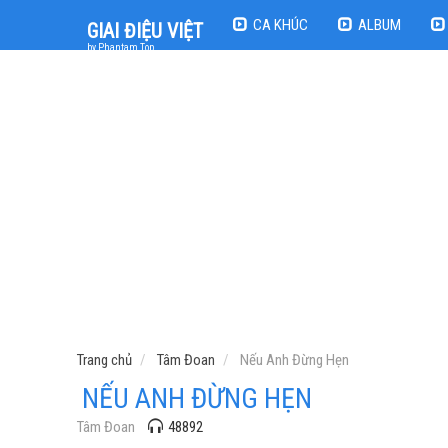
CA KHÚC
ALBUM
GIAI ĐIỆU VIỆT
by Phantam Top
Trang chủ
Tâm Đoan
Nếu Anh Đừng Hẹn
NẾU ANH ĐỪNG HẸN
Tâm Đoan
48892