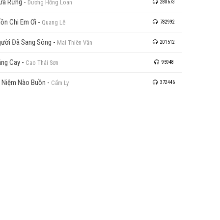
ưa Rừng
-
Dương Hồng Loan
280673
ồn Chi Em Ơi
-
Quang Lê
782992
ười Đã Sang Sông
-
Mai Thiên Vân
201512
ng Cay
-
Cao Thái Sơn
95948
 Niệm Nào Buồn
-
Cẩm Ly
372446