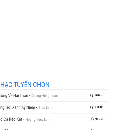
HẠC TUYỂN CHỌN
ờng Về Hai Thôn
-
Dương Hồng Loan
169468
ng Trời Xanh Kỷ Niệm
-
Giao Linh
100785
o Cà Kẽo Kẹt
-
Hoàng Thùy Linh
96693