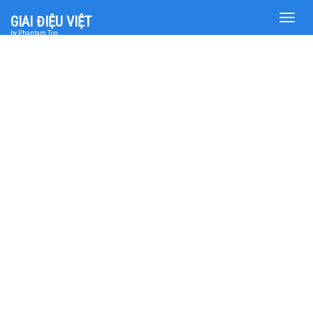
Toggle
GIAI ĐIỆU VIỆT
naviga
by Phantam Top