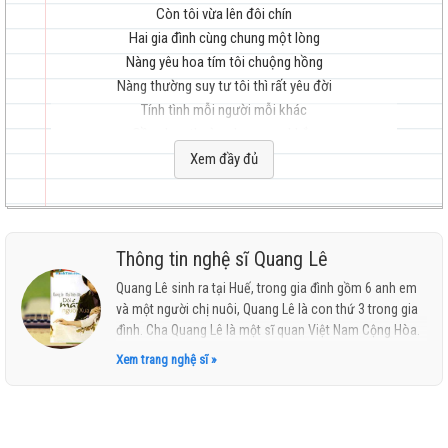
Còn tôi vừa lên đôi chín
Hai gia đình cùng chung một lòng
Nàng yêu hoa tím tôi chuộng hồng
Nàng thường suy tư tôi thì rất yêu đời
hay
Tính tình mỗi người mỗi khác
Gần nhau thường hay xung khắc
Khi suốt ngày chẳng thích gặp nhau
Xem đầy đủ
Nhưng khi,
Được tin có người hỏi nàng,
nhất
Lòng tôi bỗng buồn thật buồn
Thông tin nghệ sĩ Quang Lê
Từng nhịp đập tim vỡ tan.
Quang Lê sinh ra tại Huế, trong gia đình gồm 6 anh em
và một người chị nuôi, Quang Lê là con thứ 3 trong gia
Còn em,
đình. Cha Quang Lê là một sĩ quan Việt Nam Cộng Hòa.
Than trách hóa công,
Đầu những năm 1990, Quang Lê theo gia đình sang
Xem trang nghệ sĩ »
định cư tại bang Missouri, Mỹ. Hiện nay Quang Lê sống
Chuốc thảm gieo sầu, cho người thương đau
cùng gia đình ở Los Angeles. Say mê ca hát từ nhỏ và
niềm say mê đó đã cho Quang Lê những cơ hội để đi
Từ đây đôi ngã xa biền biệt
đến con đường ca hát. Quang Lê được cha mẹ cho
Nghìn trùng em đi sao vẫn nhớ nhau hoài