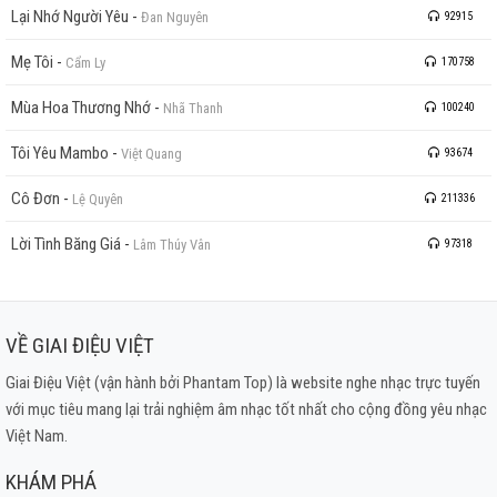
Lại Nhớ Người Yêu
-
Đan Nguyên
92915
Mẹ Tôi
-
Cẩm Ly
170758
Mùa Hoa Thương Nhớ
-
Nhã Thanh
100240
Tôi Yêu Mambo
-
Việt Quang
93674
Cô Đơn
-
Lệ Quyên
211336
Lời Tình Băng Giá
-
Lâm Thúy Vân
97318
VỀ GIAI ĐIỆU VIỆT
Giai Điệu Việt (vận hành bởi Phantam Top) là website nghe nhạc trực tuyến
với mục tiêu mang lại trải nghiệm âm nhạc tốt nhất cho cộng đồng yêu nhạc
Việt Nam.
KHÁM PHÁ