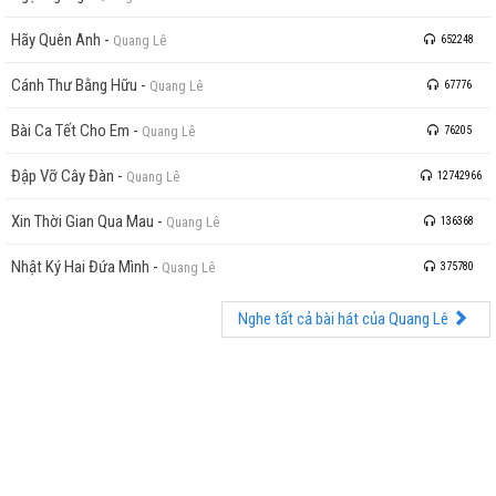
Hãy Quên Anh
-
Quang Lê
652248
Cánh Thư Bằng Hữu
-
Quang Lê
67776
Bài Ca Tết Cho Em
-
Quang Lê
76205
Đập Vỡ Cây Đàn
-
Quang Lê
12742966
Xin Thời Gian Qua Mau
-
Quang Lê
136368
Nhật Ký Hai Đứa Mình
-
Quang Lê
375780
Nghe tất cả bài hát của Quang Lê