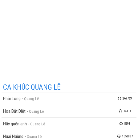
CA KHÚC QUANG LÊ
Phải Lòng
-
Quang Lê
269763
Hoa Bất Diệt
-
Quang Lê
74114
Hãy quên anh
-
Quang Lê
5698
Ngại Ngùng
-
Quang Lê
1652887