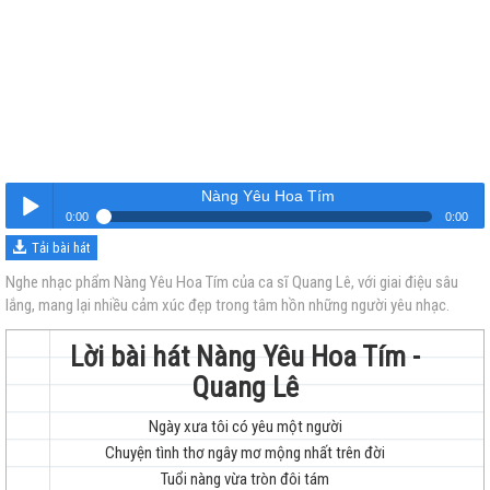
Nàng Yêu Hoa Tím
0:00
0:00
Tải bài hát
Nàng Yêu Hoa Tím
Nghe
Nghe nhạc phẩm Nàng Yêu Hoa Tím của ca sĩ Quang Lê, với giai điệu sâu
lắng, mang lại nhiều cảm xúc đẹp trong tâm hồn những người yêu nhạc.
Lời bài hát Nàng Yêu Hoa Tím -
Quang Lê
Ngày xưa tôi có yêu một người
trẻ
Chuyện tình thơ ngây mơ mộng nhất trên đời
Tuổi nàng vừa tròn đôi tám