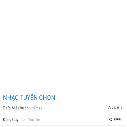
NHẠC TUYỂN CHỌN
Cafe Miệt Vườn
-
Cẩm Ly
2406619
Đắng Cay
-
Cao Thái Sơn
95948