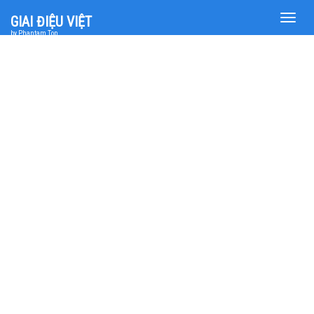
Toggle
GIAI ĐIỆU VIỆT
naviga
by Phantam Top