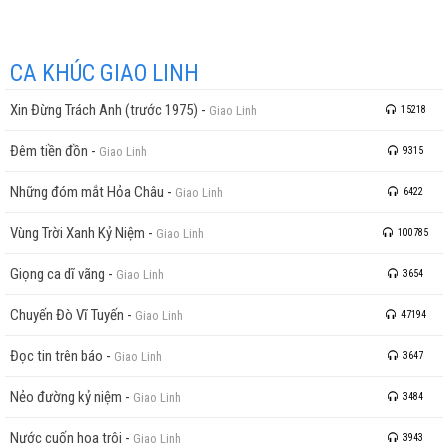
CA KHÚC GIAO LINH
Xin Đừng Trách Anh (trước 1975)
-
Giao Linh
15218
Đêm tiền đồn
-
Giao Linh
9315
Những đóm mắt Hỏa Châu
-
Giao Linh
6422
Vùng Trời Xanh Kỷ Niệm
-
Giao Linh
100785
Giọng ca dĩ vãng
-
Giao Linh
3654
Chuyến Đò Vĩ Tuyến
-
Giao Linh
47194
Đọc tin trên báo
-
Giao Linh
3647
Nẻo đường kỷ niệm
-
Giao Linh
3484
Nước cuốn hoa trôi
-
Giao Linh
3943