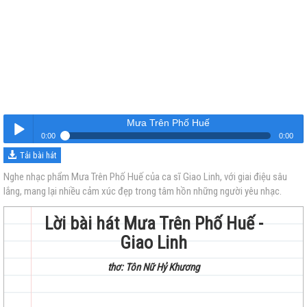
Mưa Trên Phố Huế
0:00
0:00
Tải bài hát
Mưa Trên Phố Huế
Nghe
Nghe nhạc phẩm Mưa Trên Phố Huế của ca sĩ Giao Linh, với giai điệu sâu
lắng, mang lại nhiều cảm xúc đẹp trong tâm hồn những người yêu nhạc.
Lời bài hát Mưa Trên Phố Huế -
Giao Linh
thơ: Tôn Nữ Hỷ Khương
trẻ