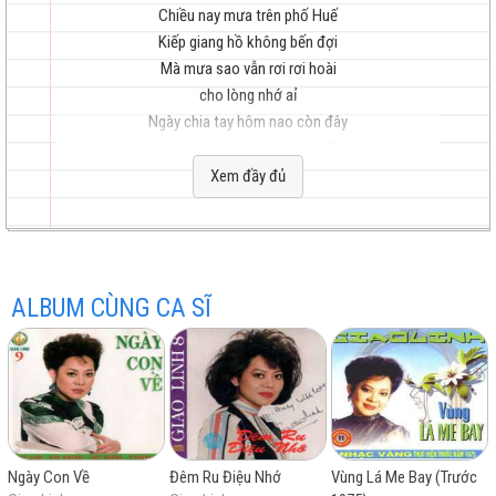
Chiều nay mưa trên phố Huế
Kiếp giang hồ không bến đợi
Mà mưa sao vẫn rơi rơi hoài
cho lòng nhớ aỉ
hay
Ngày chia tay hôm nao còn đây
Nước trên sông Hương còn đầy
Tình đã xa gió mưa u hoài
Xem đầy đủ
mắt lệ ngắn dài
Chiều nay trên Kinh Đô Huế
nhất
Tiếng mưa còn vương kỷ niệm
ALBUM CÙNG CA SĨ
Ngày quen nhau dưới chân Thiên Mụ
anh còn nhớ không?
Chợ Đông Ba khi mình qua
Lá me bay bay là đà
Chiều thiết tha có anh bên mình
mà ngỡ hôm qua
Ngày Con Về
Đêm Ru Điệu Nhớ
Vùng Lá Me Bay (Trước
Hò...ơi...!!! Ơi...hò...!!!