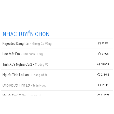
NHẠC TUYỂN CHỌN
Rejected Daughter
-
Giọng Ca Vàng
93788
Lạc Mất Em
-
Đàm Vĩnh Hưng
91905
Tình Xưa Nghĩa Cũ 2
-
Trường Vũ
102290
Người Tình La Lan
-
Hoàng Châu
218486
Cho Người Tình Lỡ
-
Tuấn Ngọc
99111
Người Em Vỹ Dạ
-
Quang Lê
314076
Con Xin Dâng Mẹ
-
Mai Thiên Vân
117551