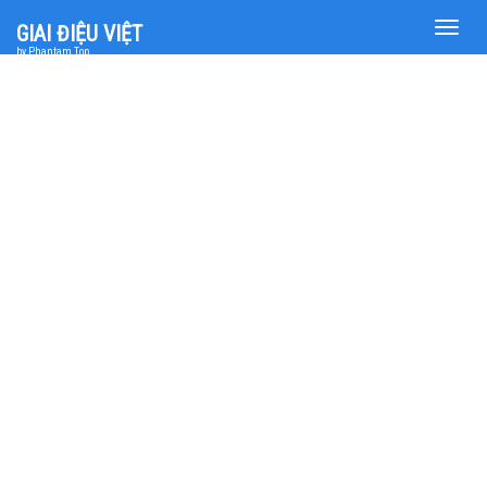
Toggle
GIAI ĐIỆU VIỆT
naviga
by Phantam Top