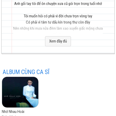
Anh gối tay tôi để ôn chuyện xưa cũ gói trọn trong tuổi nhớ
Tôi muốn hỏi có phải vì đời chưa trọn vòng tay
Có phải vì tâm tư dấu kín trong thư còn đây
hay
Nên những khi mưa nửa đêm làm xao xuyến giấc mộng chưa
đến tìm
Xem đầy đủ
Ngoài hiên mưa tuôn mưa lạnh xuyên qua áo ai canh dài
nghe bùi ngùi
Mưa lên phố nhỏ có một người vừa ra đi đêm nay
nhất
Để bao nhiêu luyến thương lại lòng tôi
ALBUM CÙNG CA SĨ
Khi trót gửi những hình ảnh của tim vào lòng đêm
Những kỷ niệm cho nhau nếu mất đi xin đừng quên
Tôi thích đi trong niềm vui và đêm rớt những giọt mưa cuối
cùng
Mưa nửa đêm mưa vào gác nhỏ
Nhớ Nhau Hoài
Mưa buồn mưa lạnh vào tim