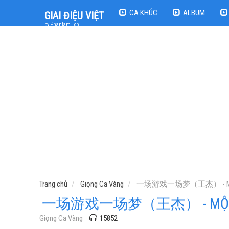
CA KHÚC
ALBUM
GIAI ĐIỆU VIỆT
by Phantam Top
Trang chủ
Giọng Ca Vàng
一场游戏一场梦（王杰） - Một Tr
一场游戏一场梦（王杰） - MỘT TRÒ
Giọng Ca Vàng
15852