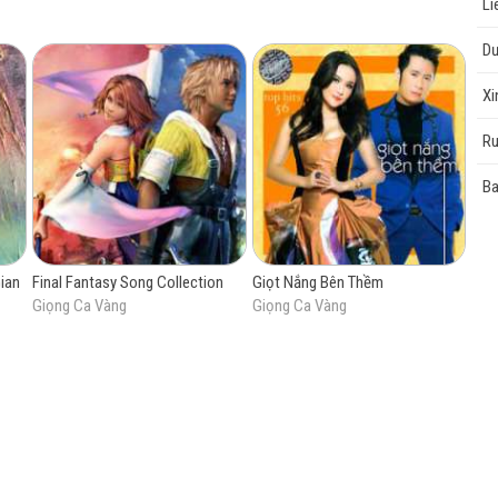
Li
D
Xi
Ru
Ba
ian
Final Fantasy Song Collection
Giọt Nắng Bên Thềm
Giọng Ca Vàng
Giọng Ca Vàng