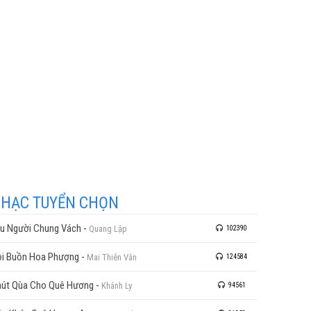
HẠC TUYỂN CHỌN
u Người Chung Vách
-
Quang Lập
102390
i Buồn Hoa Phượng
-
Mai Thiên Vân
124584
út Qùa Cho Quê Hương
-
Khánh Ly
94561