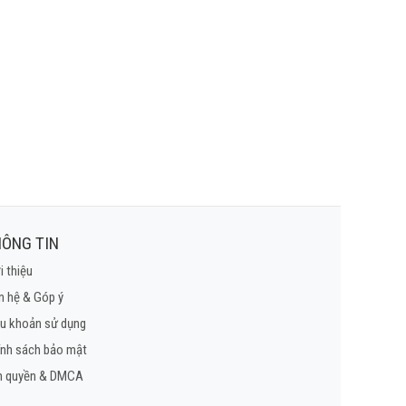
ÔNG TIN
i thiệu
n hệ & Góp ý
u khoản sử dụng
ính sách bảo mật
n quyền & DMCA