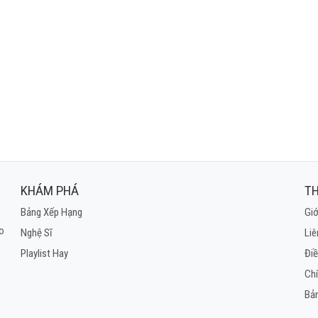
KHÁM PHÁ
TH
Bảng Xếp Hạng
Giớ
ho
Nghệ Sĩ
Liê
Playlist Hay
Điề
Ch
Bả