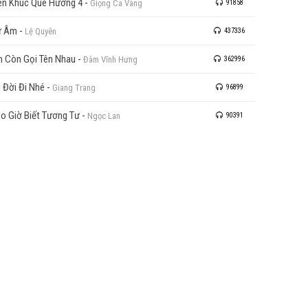
ên Khúc Quê Hương 4
-
Giọng Ca Vàng
91858
ư Âm
-
Lệ Quyên
437336
n Còn Gọi Tên Nhau
-
Đàm Vĩnh Hưng
362996
 Đời Đi Nhé
-
Giang Trang
96899
o Giờ Biết Tương Tư
-
Ngọc Lan
90391