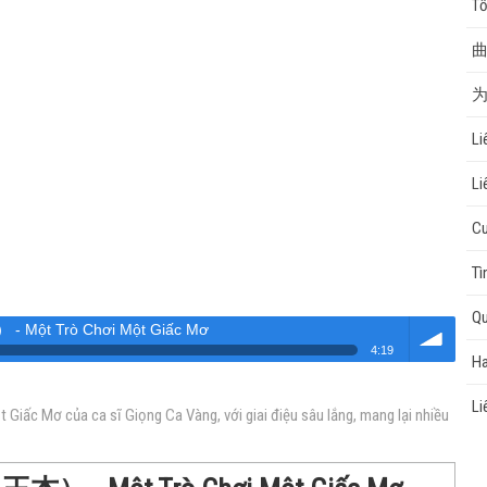
Tổ
曲
为
Li
Li
Cu
Tì
Qu
t Trò Chơi Một Giấc Mơ
4:19
Ha
Âm
Li
ủa ca sĩ Giọng Ca Vàng, với giai điệu sâu lắng, mang lại nhiều