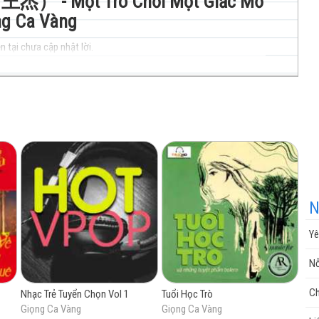
 - Một Trò Chơi Một Giấc Mơ
ng Ca Vàng
n tại chưa cập nhật lời.
nhạc
cuộc
N
Yê
sống
Nỗ
Ch
Nhạc Trẻ Tuyển Chọn Vol 1
Tuổi Học Trò
Giọng Ca Vàng
Giọng Ca Vàng