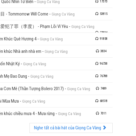
 Quốc Nhìn Từ Biển
-
Giọng Ca Vàng
17373
目 - Tommorrow Will Come
-
Giọng Ca Vàng
53815
爱犯了罪（李度） - Phạm Lỗi Vì Yêu
-
Giọng Ca Vàng
77924
ên Khúc Quê Hương 4
-
Giọng Ca Vàng
91858
ên khúc Nhà anh nhà em
-
Giọng Ca Vàng
3834
ốn Nhật Ký
-
Giọng Ca Vàng
96738
nh Mẹ Bao Dung
-
Giọng Ca Vàng
76788
a Cơn Mê (Thần Tượng Bolero 2017)
-
Giọng Ca Vàng
7489
i Mùa Mưa
-
Giọng Ca Vàng
68518
ên khúc chiều mưa 4 - Mưa rừng
-
Giọng Ca Vàng
7011
Nghe tất cả bài hát của Giọng Ca Vàng