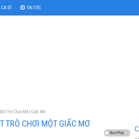
CA SĨ
TIN TỨC
ò Chơi Một Giấc Mơ
 CHƠI MỘT GIẤC MƠ
C