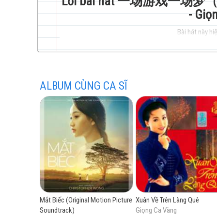
Lời bài hát 一场游戏一场梦（王杰）
- Giọ
Bài hát này hiệ
trẻ
ALBUM CÙNG CA SĨ
hay
nhất
Mắt Biếc (Original Motion Picture
Xuân Về Trên Làng Quê
Soundtrack)
Giọng Ca Vàng