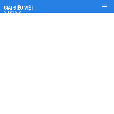
Toggle
GIAI ĐIỆU VIỆT
naviga
by Phantam Top