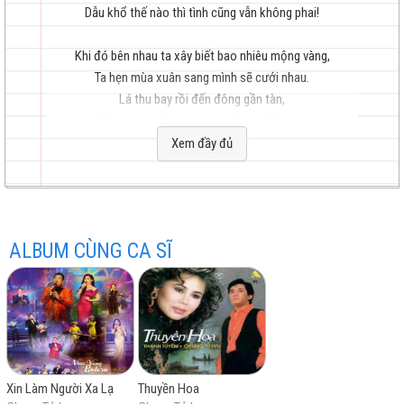
Dẫu khổ thế nào thì tình cũng vẫn không phai!
Khi đó bên nhau ta xây biết bao nhiêu mộng vàng,
Ta hẹn mùa xuân sang mình sẽ cưới nhau.
hay
Lá thu bay rồi đến đông gần tàn,
Giấc mộng sắp thành thì bỗng ai đổi thay.
Xem đầy đủ
Tình ơi sao tình, gieo nhiều nỗi trái ngang,
Cho người lắm ê chề ?!
Tình ơi cuộc đời có bao lâu,
nhất
Vài lần đắng cay thôi,
ALBUM CÙNG CA SĨ
Coi như mình đã già!!!
Thôi nhé em ơi nay ta đã xa lạ rồi,
Ta chẳng còn chi để mà lưu luyến nhau.
Bước chân đi là dứt duyên nợ rồi,
Nếu gặp giữa đường thì cũng như chẳng quen.
Xin Làm Người Xa Lạ
Thuyền Hoa