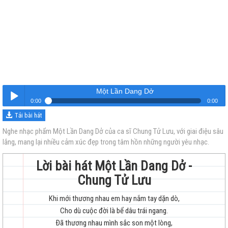
Một Lần Dang Dở
0:00
0:00
Tải bài hát
Một Lần Dang Dở
Nghe
Nghe nhạc phẩm Một Lần Dang Dở của ca sĩ Chung Tử Lưu, với giai điệu sâu
lắng, mang lại nhiều cảm xúc đẹp trong tâm hồn những người yêu nhạc.
Lời bài hát Một Lần Dang Dở -
Chung Tử Lưu
Khi mới thương nhau em hay nắm tay dặn dò,
trẻ
Cho dù cuộc đời là bể dâu trái ngang.
Ðã thương nhau mình sắc son một lòng,