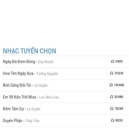
NHẠC TUYỂN CHỌN
Ngày Đá Đơm Bông
-
Duy Khánh
95003
Hoa Tím Ngày Xưa
-
Tường Nguyên
513243
Ánh Sáng Đời Tôi
-
Lệ Quyên
1534460
Em Về Kẻo Trời Mưa
-
Lưu Ánh Loan
305480
Đêm Tâm Sự
-
Lệ Quyên
742509
Duyên Phận
-
Thủy Tiên
90292