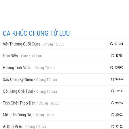
CA KHÚC CHUNG TỬ LƯU
Vết Thương Cuối Cùng
-
Chung Tử Lưu
101221
Hoa Biển
-
Chung Tử Lưu
42760
Hương Tình Nhân
-
Chung Tử Lưu
100200
Dấu Chân Kỷ Niệm
-
Chung Tử Lưu
92476
Cô Hàng Chè Tươi
-
Chung Tử Lưu
65200
Tình Chết Theo Đàn
-
Chung Tử Lưu
98245
Một Lần Dang Dở
-
Chung Tử Lưu
39972
Ai Khổ Vì Ai
-
Chung Tử Lưu
77152