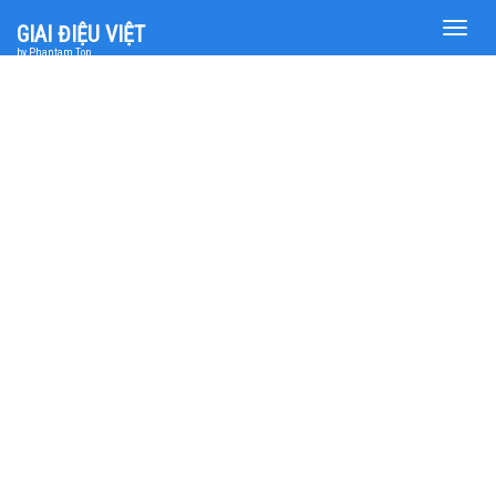
Toggle
GIAI ĐIỆU VIỆT
naviga
by Phantam Top