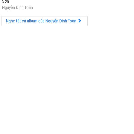
Sơn
Đường chạy vòng quanh một vòng tiều tụy
Nguyễn Đình Toàn
Một bờ cỏ non một bờ mộng mị ngày xưa
Nghe tất cả album của Nguyễn Đình Toàn
Từng lời tà dương là lời một địa
Từng lời bể sông nghe ra từ độ suối khe
Trong khi ta về lại nhớ ta đi
Đi lên non cao đi về biển rộng
Đôi tay nhân gian chưa từng độ lượng
Ngọn gió hoang vu thổi suốt xuân thì...