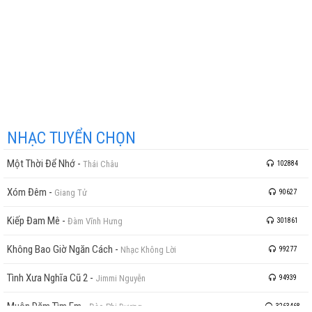
NHẠC TUYỂN CHỌN
Một Thời Để Nhớ
-
Thái Châu
102884
Xóm Đêm
-
Giang Tử
90627
Kiếp Đam Mê
-
Đàm Vĩnh Hưng
301861
Không Bao Giờ Ngăn Cách
-
Nhạc Không Lời
99277
Tình Xưa Nghĩa Cũ 2
-
Jimmi Nguyễn
94939
Muôn Dặm Tìm Em
-
Đào Phi Dương
3263468