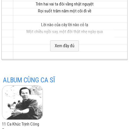
Trên hai vai ta đôi vầng nhật nguyệt
Rọi suốt trăm năm một cõi đi về
Lời nào của cây lời nào cỏ lạ
hay
Một chiều ngồi say, một đời thật nhẹ ngày qua
Vừa tàn mùa xuân rồi tàn mùa hạ
Một ngày đầu thu nghe chân ngựa về chốn xa
Xem đầy đủ
Mây che trên đầu và nắng trên vai
Đôi chân ta đi sông còn ở lại
nhất
Con tinh yêu thương vô tình chợt gọi
ALBUM CÙNG CA SĨ
Lại thấy trong ta hiện bóng con người
2.
Nghe mưa nơi nầy lại nhớ mưa xa
Mưa bay trong ta bay từng hạt nhỏ
Trăm năm vô biên chưa từng hội ngộ
Chẳng biết nơi nao là chốn quê nhà
11 Ca Khúc Trịnh Công