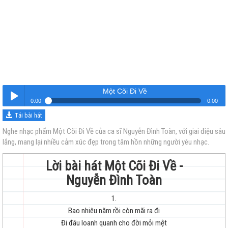
Một Cõi Đi Về
0:00
0:00
Tải bài hát
Một Cõi Đi Về
Nghe
Nghe nhạc phẩm Một Cõi Đi Về của ca sĩ Nguyễn Đình Toàn, với giai điệu sâu
lắng, mang lại nhiều cảm xúc đẹp trong tâm hồn những người yêu nhạc.
Lời bài hát Một Cõi Đi Về -
Nguyễn Đình Toàn
1.
trẻ
Bao nhiêu năm rồi còn mãi ra đi
Đi đâu loanh quanh cho đời mỏi mệt