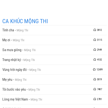
CA KHÚC MỘNG THI
Tình cha
-
Mộng Thi
3812
Mẹ ơi
-
Mộng Thi
3115
Sa mưa giông
-
Mộng Thi
2949
Trang nhật ký
-
Mộng Thi
4132
Vùng trời ngày đó
-
Mộng Thi
12699
Mẹ yêu
-
Mộng Thi
3019
Tôi bước vào yêu
-
Mộng Thi
7487
Lòng mẹ Việt Nam
-
Mộng Thi
2781