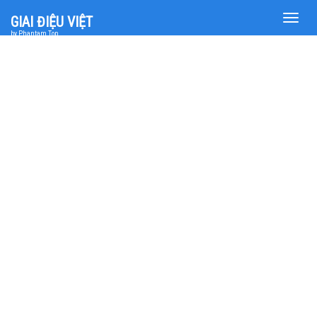
Toggle
GIAI ĐIỆU VIỆT
naviga
by Phantam Top