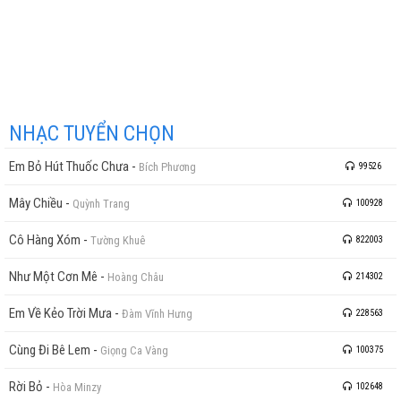
NHẠC TUYỂN CHỌN
Em Bỏ Hút Thuốc Chưa
-
Bích Phương
99526
Mây Chiều
-
Quỳnh Trang
100928
Cô Hàng Xóm
-
Tường Khuê
822003
Như Một Cơn Mê
-
Hoàng Châu
214302
Em Về Kẻo Trời Mưa
-
Đàm Vĩnh Hưng
228563
Cùng Đi Bê Lem
-
Giọng Ca Vàng
100375
Rời Bỏ
-
Hòa Minzy
102648