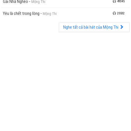
Gái Nhà Nghèo
-
Mộng Thi
49345
Yêu là chết trong lòng
-
Mộng Thi
25532
Nghe tất cả bài hát của Mộng Thi