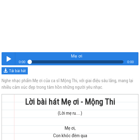
Mẹ ơi
0:00
0:00
Tải bài hát
Mẹ ơi
Nghe
Nghe nhạc phẩm Mẹ ơi của ca sĩ Mộng Thi, với giai điệu sâu lắng, mang lại
nhiều cảm xúc đẹp trong tâm hồn những người yêu nhạc.
Lời bài hát Mẹ ơi - Mộng Thi
(Lời mẹ ru.....)
trẻ
Mẹ ơi,
Con khóc đêm qua