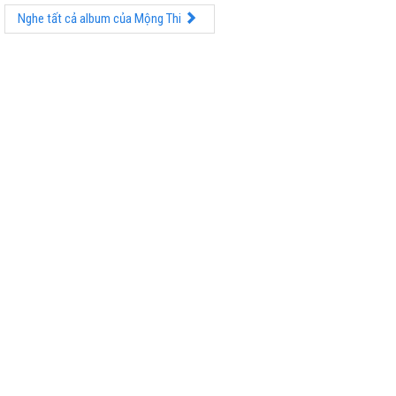
Mẹ ơi,
Nghe tất cả album của Mộng Thi
Mẹ ở trên trời
Phần con dưới thế, một đời cút côi
Nay,
con thắp nén nhang nầy
Lời thương nhớ mẹ gửi đầy bên kia
Để cho con hát đêm khuya
À ơi mẹ ngủ, ngủ khuya giấc nồng
Me ơi!!!
Me ơi!!!