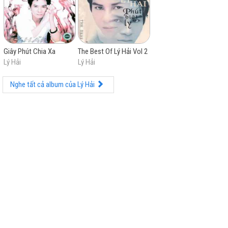
phần phim do ông thực hiện cũng thường nhận được
hầu hết những lời khen ngợi từ giới chuyên môn.
Giây Phút Chia Xa
The Best Of Lý Hải Vol 2
Lý Hải
Lý Hải
Nghe tất cả album của Lý Hải