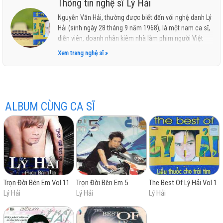
Thông tin nghệ sĩ Lý Hải
Nguyễn Văn Hải, thường được biết đến với nghệ danh Lý
Hải (sinh ngày 28 tháng 9 năm 1968), là một nam ca sĩ,
diễn viên, doanh nhân kiêm nhà làm phim người Việt
hay
Nam. Bước chân vào lĩnh vực ca hát từ năm 1993, song
Xem trang nghệ sĩ »
tên tuổi của ông chỉ thật sự thành danh khi cho ra đời
chuỗi album ca nhạc phim Trọn đời bên em vào năm
2001. Với thành công của loạt album này, Lý Hải đã xây
dựng thành công thương hiệu cho riêng mình và trở
thành một trong những nam ca sĩ ăn khách nhất thời
ALBUM CÙNG CA SĨ
điểm bấy giờ, đặc biệt là đối với khán giả miền Tây Nam
nhất
Bộ. Với sở trường trình bày những ca khúc thuộc thể
loại nhạc trẻ, nhạc Hoa lời Việt với giai điệu và ca từ
đơn giản, Lý Hải từng được mệnh danh là "Ngôi sao ca
nhạc bình dân".
Ngoài sự nghiệp âm nhạc, Lý Hải còn lấn sân sang sự
nghiệp điện ảnh. Là người sáng lập ra hãng phim mang
Trọn Đời Bên Em Vol 11
Trọn Đời Bên Em 5
The Best Of Lý Hải Vol 1
tên mình, Lý Hải Productions, ông còn được biết đến
Lý Hải
Lý Hải
Lý Hải
khi là người sáng tạo ra thương hiệu điện ảnh Lật mặt.
Thương hiệu khi ra mắt lần đầu vào năm 2015 đã giúp
ông thành công thu về hơn 1 nghìn tỷ VND và những