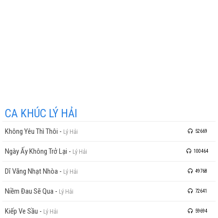
CA KHÚC LÝ HẢI
Không Yêu Thì Thôi
-
Lý Hải
52669
Ngày Ấy Không Trở Lại
-
Lý Hải
100464
Dĩ Vãng Nhạt Nhòa
-
Lý Hải
49768
Niềm Đau Sẽ Qua
-
Lý Hải
72641
Kiếp Ve Sầu
-
Lý Hải
59694