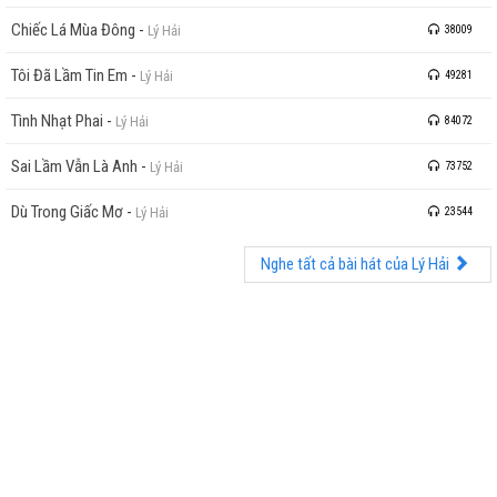
Chiếc Lá Mùa Đông
-
Lý Hải
38009
Tôi Đã Lầm Tin Em
-
Lý Hải
49281
Tình Nhạt Phai
-
Lý Hải
84072
Sai Lầm Vẫn Là Anh
-
Lý Hải
73752
Dù Trong Giấc Mơ
-
Lý Hải
23544
Nghe tất cả bài hát của Lý Hải