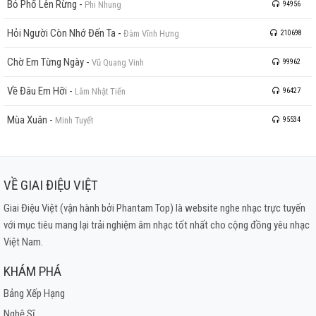
Bỏ Phố Lên Rừng
-
Phi Nhung
94956
Hỏi Người Còn Nhớ Đến Ta
-
Đàm Vĩnh Hưng
210698
Chờ Em Từng Ngày
-
Vũ Quang Vinh
99962
Về Đâu Em Hỡi
-
Lâm Nhật Tiến
96427
Mùa Xuân
-
Minh Tuyết
95534
VỀ GIAI ĐIỆU VIỆT
Giai Điệu Việt (vận hành bởi Phantam Top) là website nghe nhạc trực tuyến
với mục tiêu mang lại trải nghiệm âm nhạc tốt nhất cho cộng đồng yêu nhạc
Việt Nam.
KHÁM PHÁ
Bảng Xếp Hạng
Nghệ Sĩ