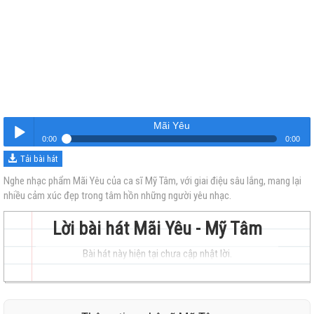
Mãi Yêu
0:00
0:00
Tải bài hát
Mãi Yêu
Nghe
Nghe nhạc phẩm Mãi Yêu của ca sĩ Mỹ Tâm, với giai điệu sâu lắng, mang lại
nhiều cảm xúc đẹp trong tâm hồn những người yêu nhạc.
Lời bài hát Mãi Yêu - Mỹ Tâm
Bài hát này hiện tại chưa cập nhật lời.
trẻ