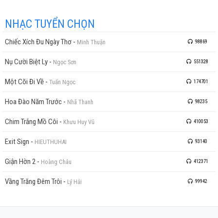
NHẠC TUYỂN CHỌN
Chiếc Xích Đu Ngày Thơ
-
Minh Thuận
98869
Nụ Cười Biệt Ly
-
Ngọc Sơn
551328
Một Cõi Đi Về
-
Tuấn Ngọc
174701
Hoa Đào Năm Trước
-
Nhã Thanh
98235
Chim Trắng Mồ Côi
-
Khưu Huy Vũ
410053
Exit Sign
-
HIEUTHUHAI
93140
Giận Hờn 2
-
Hoàng Châu
412371
Vầng Trăng Đêm Trôi
-
Lý Hải
99942