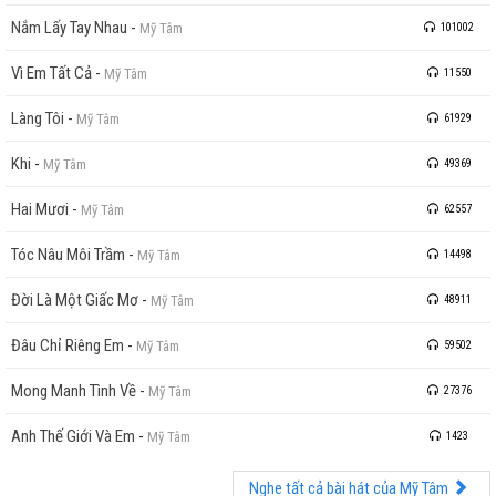
Nắm Lấy Tay Nhau
-
Mỹ Tâm
101002
Vì Em Tất Cả
-
Mỹ Tâm
11550
Làng Tôi
-
Mỹ Tâm
61929
Khi
-
Mỹ Tâm
49369
Hai Mươi
-
Mỹ Tâm
62557
Tóc Nâu Môi Trầm
-
Mỹ Tâm
14498
Đời Là Một Giấc Mơ
-
Mỹ Tâm
48911
Đâu Chỉ Riêng Em
-
Mỹ Tâm
59502
Mong Manh Tình Về
-
Mỹ Tâm
27376
Anh Thế Giới Và Em
-
Mỹ Tâm
1423
Nghe tất cả bài hát của Mỹ Tâm