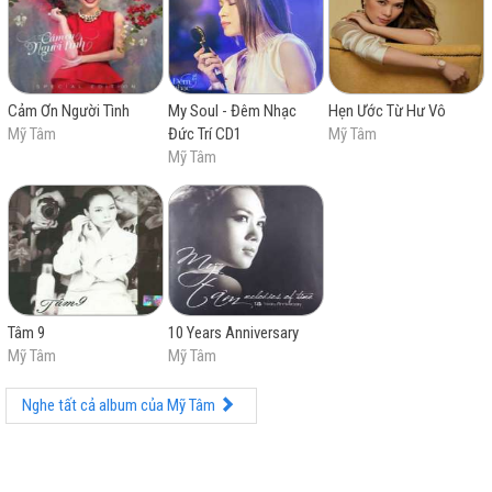
trường trong nước. Mỹ Tâm tiếp tục phát hành một
chuỗi các sản phẩm âm nhạc thành công về mặt
chuyên môn và thương mại, bao gồm các album đề cử
cho giải Cống hiến Hoàng hôn thức giấc (2005), Vút
bay (2006), Trở lại (2008). Năm 2004, Mỹ Tâm tổ chức
Cảm Ơn Người Tình
My Soul - Đêm Nhạc
Hẹn Ước Từ Hư Vô
chương trình biểu diễn "Liveshow Ngày ấy & bây giờ",
Mỹ Tâm
Đức Trí CD1
Mỹ Tâm
có mức kinh phí đầu tư lớn nhất tại Việt Nam lúc đó.
Mỹ Tâm
Trong thập niên 2010, cô thực hiện chuyến lưu diễn
Heartbeat và phát hành Tâm (2013), Tâm 9 (2017), liên
tiếp gặt hái thành công thương mại. Bên cạnh việc tự
sáng tác, cô còn hát các ca khúc của tác giả khác như
"Tóc nâu môi trầm", "Họa mi tóc nâu", "Ước gì", "Hát với
dòng sông", "Xích lô" hay "Cây đàn sinh viên". Kể từ
năm 2022, Mỹ Tâm tổ chức liveshow thường niên mang
tên My Soul 1981.
Tâm 9
10 Years Anniversary
Mỹ Tâm
Mỹ Tâm
Mỹ Tâm nằm trong danh sách những nghệ sĩ thu âm
bán đĩa nhạc chạy nhất tại Việt Nam, với doanh thu
Nghe tất cả album của Mỹ Tâm
khoảng 2 triệu bản. Trong suốt sự nghiệp âm nhạc của
mình, Mỹ Tâm giành được 6 giải Cống hiến, 1 giải Âm
nhạc châu Âu của MTV, 11 lần liên tiếp nhận giải "Ca sĩ
được yêu thích nhất" và 3 năm liên tiếp nhận giải