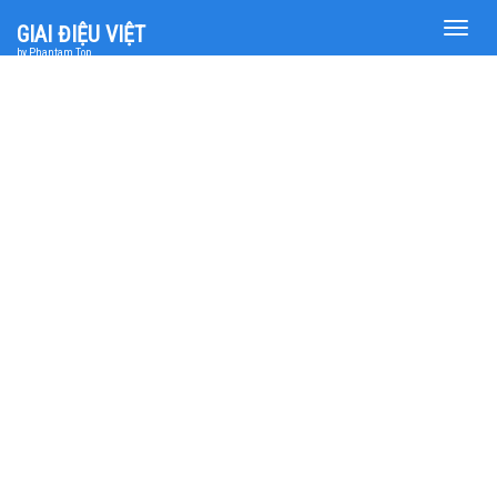
Toggle
GIAI ĐIỆU VIỆT
naviga
by Phantam Top