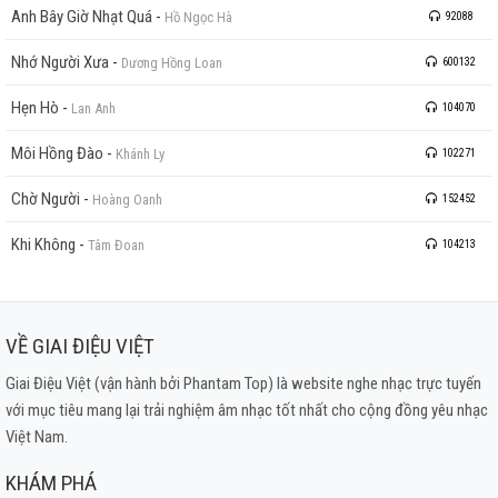
Anh Bây Giờ Nhạt Quá
-
Hồ Ngọc Hà
92088
Nhớ Người Xưa
-
Dương Hồng Loan
600132
Hẹn Hò
-
Lan Anh
104070
Môi Hồng Đào
-
Khánh Ly
102271
Chờ Người
-
Hoàng Oanh
152452
Khi Không
-
Tâm Đoan
104213
VỀ GIAI ĐIỆU VIỆT
Giai Điệu Việt (vận hành bởi Phantam Top) là website nghe nhạc trực tuyến
với mục tiêu mang lại trải nghiệm âm nhạc tốt nhất cho cộng đồng yêu nhạc
Việt Nam.
KHÁM PHÁ