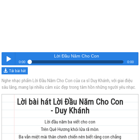
Lời Đầu Năm Cho Con
0:00
0:00
Tải bài hát
Lời Đầu Năm Cho Con
Nghe
Nghe nhạc phẩm Lời Đầu Năm Cho Con của ca sĩ Duy Khánh, với giai điệu
sâu lắng, mang lại nhiều cảm xúc đẹp trong tâm hồn những người yêu nhạc.
Lời bài hát Lời Đầu Năm Cho Con
- Duy Khánh
Lời đầu năm ba viết cho con
trẻ
Trên Quê Hương khói lửa rã mòn.
Ba vẫn miệt mài thân chinh chiến nên biết rằng con chẳng