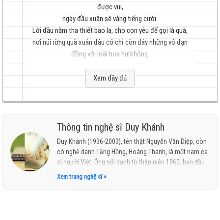
được vui,
ngày đầu xuân sẽ vắng tiếng cười.
Lời đầu năm tha thiết bao la, cho con yêu để gọi là quà,
nơi núi rừng quà xuân đâu có chỉ còn đây những vỏ đạn
hay
đồng với loài hoa hư không.
Cho con niềm vui đó, mùa xuân có hoa có cỏ con vui đầy
tuổi ngọc ngà,
Xem đầy đủ
Một mai Quê hương không còn chinh chiến
Ba sẽ về thăm con bõ đi ngày tháng mỏi mòn.
Lời đầu năm thêu bướm thêu hoa
nhất
Cho con vui để gọi là quà,
Thông tin nghệ sĩ Duy Khánh
Ba chỉ còn niềm tin sau cuối con hãy chăm chỉ học nên
Duy Khánh (1936-2003), tên thật Nguyễn Văn Diệp, còn
người.
có nghệ danh Tăng Hồng, Hoàng Thanh, là một nam ca
Nơi miền xa Ba vui.
sĩ người Việt. Ông nổi danh từ thập niên 1960, ban đầu
với những bài hát mang âm hưởng dân ca và "dân ca
Xem trang nghệ sĩ »
mới" của Phạm Duy, nhạc về quê hương, về sau ông
được xem như là một trong bốn giọng nam nổi tiếng
nhất của nhạc vàng thời kỳ đầu ("tứ trụ nhạc vàng"), ba
người còn lại là: Nhật Trường, Hùng Cường, Chế Linh.