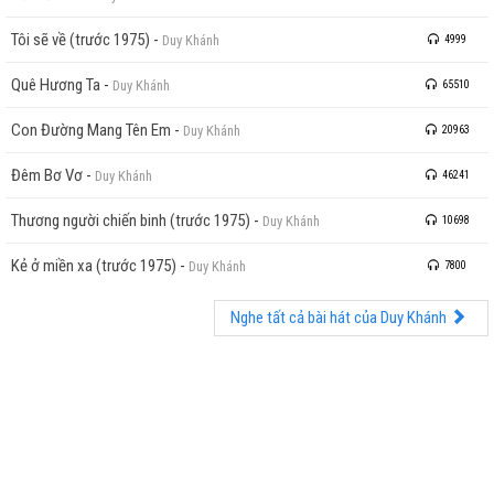
Tôi sẽ về (trước 1975)
-
Duy Khánh
4999
Quê Hương Ta
-
Duy Khánh
65510
Con Đường Mang Tên Em
-
Duy Khánh
20963
Đêm Bơ Vơ
-
Duy Khánh
46241
Thương người chiến binh (trước 1975)
-
Duy Khánh
10698
Kẻ ở miền xa (trước 1975)
-
Duy Khánh
7800
Nghe tất cả bài hát của Duy Khánh