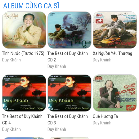
Ông còn được biết đến như một nhạc sĩ tài năng với
ALBUM CÙNG CA SĨ
hơn 30 ca khúc, nổi tiếng phải kể đến Thương về miền
Trung, Lối về đất mẹ, Ai ra xứ Huế, Xin anh giữ trọn tình
quê...
Duy Khánh sinh năm 1936 tại Làng An Cư - Xã Triệu
Phước - Huyện Triệu Phong - Quảng Trị, là con áp út
trong một gia đình vọng tộc gốc thuộc dòng dõi Quận
Tình Nước (Trước 1975)
The Best of Duy Khánh
Xa Nguồn Yêu Thương
công Nguyễn Văn Tường, Phụ chánh đại thần triều
Duy Khánh
CD 2
Duy Khánh
Nguyễn. Dòng họ Nguyễn này có vợ của Trung tướng
Duy Khánh
Hoàng Xuân Lãm.
The Best of Duy Khánh
The Best of Duy Khánh
Quê Hương Ta
CD 4
CD 3
Duy Khánh
Duy Khánh
Duy Khánh