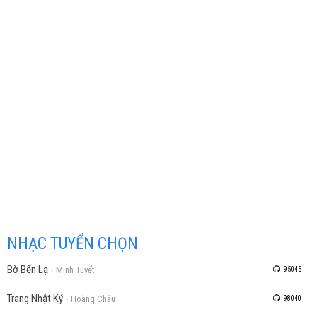
NHẠC TUYỂN CHỌN
Bờ Bến Lạ
-
Minh Tuyết
95045
Trang Nhật Ký
-
Hoàng Châu
98040