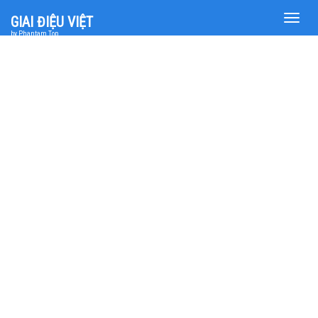
Toggle
GIAI ĐIỆU VIỆT
naviga
by Phantam Top