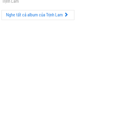
Trịnh Lam
Nghe tất cả album của Trịnh Lam