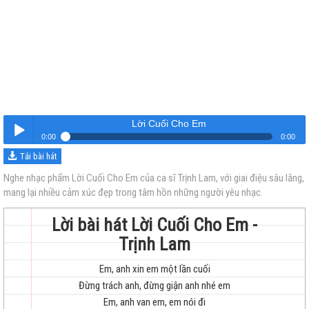
Lời Cuối Cho Em
0:00
0:00
Tải bài hát
Lời Cuối Cho Em
Nghe
Nghe nhạc phẩm Lời Cuối Cho Em của ca sĩ Trịnh Lam, với giai điệu sâu lắng,
mang lại nhiều cảm xúc đẹp trong tâm hồn những người yêu nhạc.
Lời bài hát Lời Cuối Cho Em -
Trịnh Lam
Em, anh xin em một lần cuối
trẻ
Đừng trách anh, đừng giận anh nhé em
Em, anh van em, em nói đi