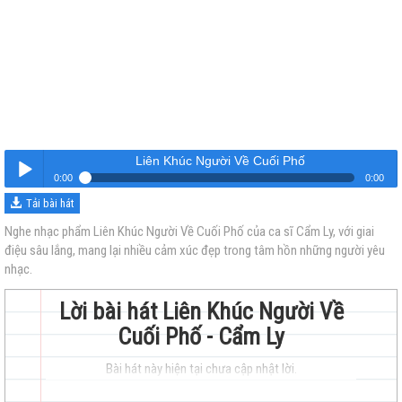
Liên Khúc Người Về Cuối Phố
0:00
0:00
Tải bài hát
Liên Khúc Người Về Cuối Phố
Nghe
Nghe nhạc phẩm Liên Khúc Người Về Cuối Phố của ca sĩ Cẩm Ly, với giai
điệu sâu lắng, mang lại nhiều cảm xúc đẹp trong tâm hồn những người yêu
nhạc.
Lời bài hát Liên Khúc Người Về
Cuối Phố - Cẩm Ly
trẻ
Bài hát này hiện tại chưa cập nhật lời.