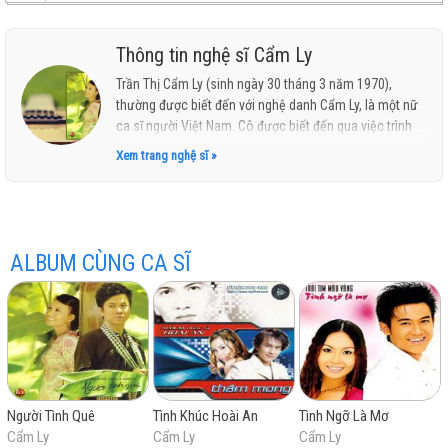
Thông tin nghệ sĩ Cẩm Ly
Trần Thị Cẩm Ly (sinh ngày 30 tháng 3 năm 1970),
hay
thường được biết đến với nghệ danh Cẩm Ly, là một nữ
ca sĩ người Việt Nam. Cô được biết đến qua việc trình
diễn những ca khúc thuộc dòng nhạc nhẹ, nhạc trữ
Xem trang nghệ sĩ »
tình, nhạc có âm hưởng dân ca và nhạc trẻ.
Cô được mệnh danh là "Nữ hoàng dân ca" của Việt
Nam trong thời đại mới, là người tiên phong đưa nhạc
dân ca, trữ tình đến gần hơn với giới trẻ, thổi làn gió mới
nhất
ALBUM CÙNG CA SĨ
vào các ca khúc trữ tình quen thuộc.
Người Tình Quê
Tình Khúc Hoài An
Tình Ngỡ Là Mơ
Cẩm Ly
Cẩm Ly
Cẩm Ly