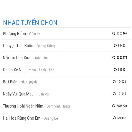
NHẠC TUYỂN CHỌN
Phượng Buồn
-
Cẩm Ly
3363467
Chuyện Tình Buồn
-
Quang Dũng
98422
Nối Lại Tình Xưa
-
Hoài Lâm
5352474
Chiếc Xe Nai
-
Phạm Thanh Thảo
91932
Bọt Biển
-
Như Quỳnh
104021
Ngày Vui Qua Mau
-
Tuấn Vũ
101947
Thương Hoài Ngàn Năm
-
Đàm Vĩnh Hưng
5518220
Hái Hoa Rừng Cho Em
-
Quang Lê
580145