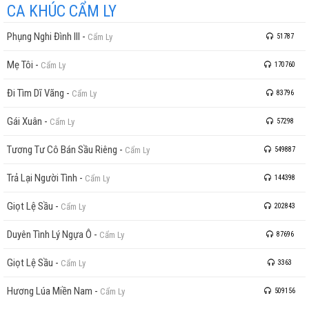
CA KHÚC CẨM LY
Phụng Nghi Đình III
-
Cẩm Ly
51787
Mẹ Tôi
-
Cẩm Ly
170760
Đi Tìm Dĩ Vãng
-
Cẩm Ly
83796
Gái Xuân
-
Cẩm Ly
57298
Tương Tư Cô Bán Sầu Riêng
-
Cẩm Ly
549887
Trả Lại Người Tình
-
Cẩm Ly
144398
Giọt Lệ Sầu
-
Cẩm Ly
202843
Duyên Tình Lý Ngựa Ô
-
Cẩm Ly
87696
Giọt Lệ Sầu
-
Cẩm Ly
3363
Hương Lúa Miền Nam
-
Cẩm Ly
509156