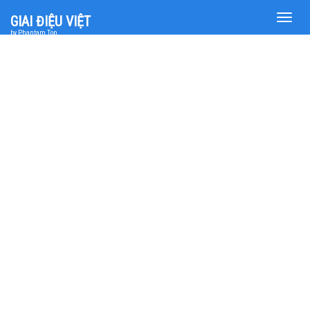
Toggle
GIAI ĐIỆU VIỆT
naviga
by Phantam Top