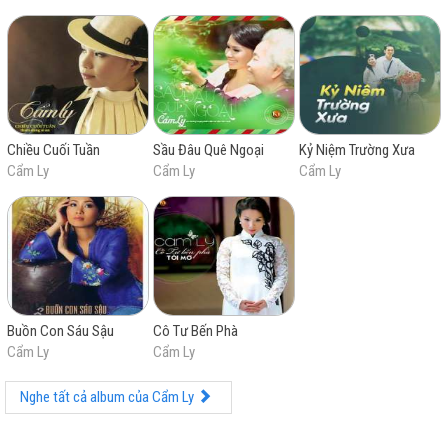
Chiều Cuối Tuần
Sầu Đâu Quê Ngoại
Kỷ Niệm Trường Xưa
Cẩm Ly
Cẩm Ly
Cẩm Ly
Buồn Con Sáu Sậu
Cô Tư Bến Phà
Cẩm Ly
Cẩm Ly
Nghe tất cả album của Cẩm Ly